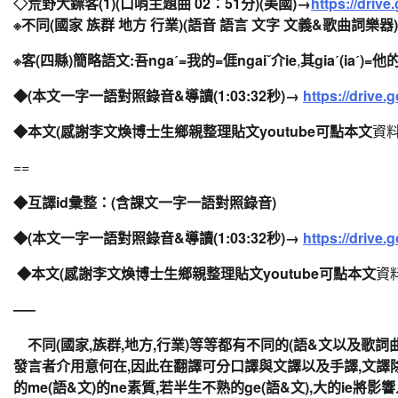
◇荒野大鏢客(1)(口哨主題曲 02：51分)(美國)→
https://drive.
※不同(國家 族群 地方 行業)(語音 語言 文字 文義&歌曲詞樂器
※客(四縣)簡略語文:吾nga
ˊ=我的
=
𠊎ngai
ˇ介ie
,
其gia
ˊ(ia
ˊ
)
=他的
◆
(本文一字一語對照錄音&導讀(
1:03:32秒
)→
htt
ps://drive.g
◆本文(感謝李文煥博士生鄉親整理貼文youtube
可點本文
資
料
==
◆互譯id彙整：
(含
課文一字一語對照錄音
)
◆
(本文一字一語對照錄音&導讀(
1:03:32秒
)→
htt
ps://drive.g
◆本文(感謝李文煥博士生鄉親整理貼文youtube
可點本文
資
—–
不同(國家,族群,地方,行業)等等都有不同的(語&文
以及歌詞
發言者介用意何在,
因此在翻譯可分口譯與文譯以及手譯,文譯
的me(語&文)
的ne素質,若半生不熟的ge(語&文),
大的ie將影