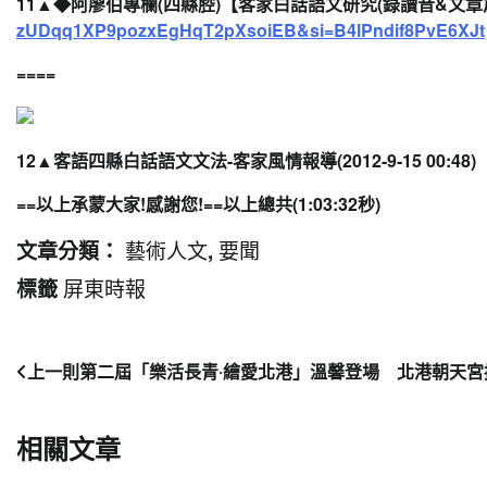
11▲
◆阿廖伯專欄(四縣腔)【客家白話語文研究(錄讀音&
文章篇
zUDqq1XP9pozxEgHqT2pXsoiEB&si=
B4lPndif8PvE6XJt
====
12▲
客語四縣白話語文文法-客家風情
報導
(
2012-9-15 00:48
)
==
以上承蒙大家!感謝您!
==以上總共(1:03:32秒)
藝術人文
要聞
文章分類：
,
屏東時報
標籤
文
上一則
第二屆「樂活長青‧繪愛北港」溫馨登場 北港朝天
章
相關文章
導