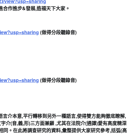
ZI/view?usp=sharing
進合作進步&發展
,
造福天下大家
。
view?usp=sharing
(做得分段聽錄音)
view?usp=sharing
(做得分段聽錄音)
語言介本意,平行轉移到另外一種語言,
使得雙方能夠徹底瞭解,
介(音,義,形)
三方面兼顧 ,
尤其在法院介(通譯)愛有高度精深
相同。
在此將調查研究的資料,
彙整提供大家研究參考,括弧(高