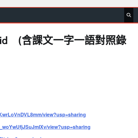
首
要
娛
生
社
文
公
運
旅
政
地
專
頁
聞
樂
活
會
教
益
動
遊
治
方
欄
譯id (含課文一字一語對照錄
KKwrLoVnDVL
8mm/view?usp=sharing
_
woYwUfjJSuJmIXv/view?usp=
sharing