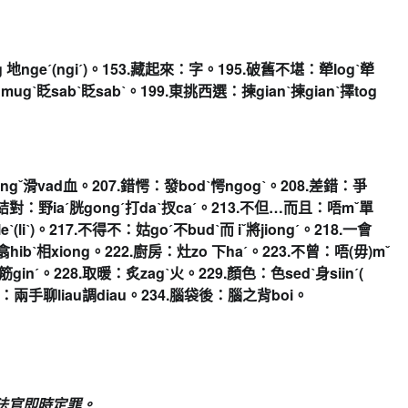
ong 地ngeˊ(ngiˊ)。153.藏起來：字。195.破舊不堪：
犖logˋ犖
mugˋ眨sabˋ眨sabˋ。199.東挑西選：
揀gianˋ揀gianˋ擇tog
ungˇ滑vad血。
207.錯愕：發bodˋ愕ngogˋ。208.差錯：
爭
群結對：
野iaˊ胱gongˊ打daˋ扠caˊ。213.不但…而且：
唔mˇ單
leˋ(liˋ)。217.不得不：姑goˊ不budˋ而 iˇ將jiongˊ。218.一會
翕hibˋ相xiong。222.廚房：灶zo 下haˊ。223.不曾：唔(毋)mˇ
筋ginˊ。228.取暖：
炙zagˋ火。229.顏色：色sedˋ身siinˊ(
閒：
兩手聊liau調diau。234.腦袋後：腦之背boi。
)法官即時定罪。