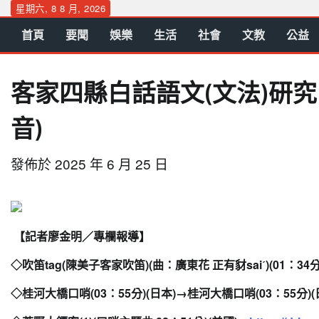
Skip
星期六, 8 8 月, 2026
to
首頁
要聞
娛樂
生活
社會
文教
公益
content
客家四縣白話語文(文法)研究：
音)
發佈於
2025 年 6 月 25 日
【記者廖金明／專欄報導】
◇
吹笛tag(陳美子客家吹笛)(曲：廣東花 正有豺saiˊ
)(01：34
◇桂河大橋口哨(03：55分)(日本)→桂河大橋口哨(03：
55分)