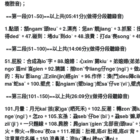
樹腔音)；
==第一段(01~50)==以上共(05:41分)(做得分
段聽錄音)
1.點頭：頷ngamˋ頭teuˇ。2.漂亮：
恁anˋ靚jiangˊ。3.抓緊：扭
得dedˋ。47.碰到：
堵duˇ到doˋ。48.浪費：打daˋ喪songˋ。49
==第二段(51~100)==
以上共(
14:06分)
(做得
分段聽錄音)
51.屁股：
合成為loˇ字。88.媳婦：心ximˊ舅kiuˊ。弟媳婦(
弟弟
ngoˊ眉miˊ崀gien。
92.猜謎：揣tonˇ令liang仔ngeˋ(ngiˋ)。
做
的：有iuˊ影iangˋ,
正ziin(jin)經ginˊ。96.作伴：湊(鬥)
deu陣ci
maˇ蛇saˇ。100.壁虎：黏ngiamˇ(
壁biagˋ)蛇saˇ仔veˋ(viˋ)
,
壁虎
==第三段(101~150)==
以上共(
26:09分)
(做
得分段聽錄音)
101.月暈：月光kaiˊ
㧡
(家)gaˊ(晒死禾)。102.
反潮：轉zonˋ潤i
ngeˊ(ngiˊ)。怎zo。105.
玄孫：蝨sebˋ仔beˋ(biˋ)。蝨sebˋ嫲,
跳
ziiˋ(jiˋ)。
一只麵線。108.肩膀：肩gianˊ(gienˊ北部音)
頭tauˇ
火。柴火→柴ceuˇ杈ca。111.
裡面：肚裡,底diˊ肚裡,底diˊ背。
注意單位名稱。150.流鼻涕：流liuˇ濞pi,
趖soˇ濞pi。