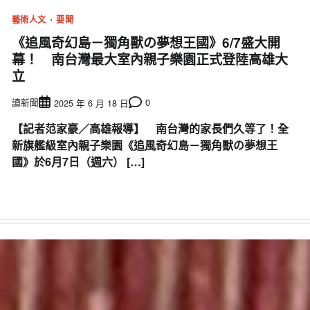
藝術人文
要聞
《追風奇幻島－獨角獸の夢想王國》6/7盛大開
幕！ 南台灣最大室內親子樂園正式登陸高雄大
立
讀新聞
0
2025 年 6 月 18 日
【記者范家豪／高雄報導】 南台灣的家長們久等了！全
新旗艦級室內親子樂園《追風奇幻島－獨角獸の夢想王
國》於6月7日（週六） […]