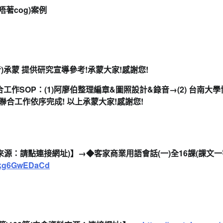
唔著cog)案例
)承蒙
提供研究宣導參考!
承蒙大家!
感謝您!
合工作SOP：(1)阿廖伯整理編章&圖照設計&錄音→(2) 台南大學博
(5)聯合工作依序完成! 以上承蒙大家!感謝您!
來源：
請點
連接網址)
】→
◆
客家商業用語會話(一)
全16課(課文
kg6GwEDaCd