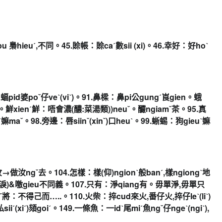
u 梟hieuˊ,不同。45.賒帳：
賒caˊ數sii (xi)。46.幸好：好hoˋ
：
蝠pid婆poˇ仔veˋ(viˋ)。91.鼻樑：
鼻pi公gungˊ崀gien。蛾
汶。
鮮xienˊ鮮：唔會濃(醲:菜湯類))neuˇ。
釅ngiamˇ茶。95.真
嫲maˇ。98.
旁邊：唇siinˇ(xinˇ)口heuˋ。99.蜥蜴：
狗gieuˋ
嫲
在汝→做汝ng
ˇ
去
。104.怎樣：樣(仰)ngionˋ般banˊ,
樣ngiongˋ地
淚)&噭gieu不同義。107.
只有：淨qiang有。毋單淨,毋單只
iˇ將：
不得己而…..。110.火柴：捽cud來火,番仔火,
捽仔leˋ(liˋ)
私siiˊ(xiˊ)頦goiˊ。149.一條魚：
一idˋ尾miˊ魚ngˇ仔ngeˋ(ngiˋ),