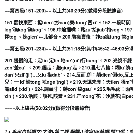
==第四段(151~200)==
以上共(
40:29分)
(做
得分段聽錄音)
151.翻找東西：揙bienˋ(抄cau)
東dungˊ西xiˊ。152.一段時間
logˋ确kogˋ确kogˋ。196.中途插嘴：
豬zuˊ接jiabˋ杓sog。1
擇tog 。揀gienˋ←北部音。
200.裝瘋賣傻：
詐za瘋fungˊ挾gia
==第五段(201~234)==
以上共(
51:18分)其中
(
45:42~46:03分
)
201.慢慢的走：定tin 定tin 地neˊ(niˊ)行hangˇ。202.光說
zenˊ差caˊ 。209.趕走：趜giugˋ走。210.亂七八糟：
糊fuˇ臍
danˊ只ziiˋ(jiˋ)…又iu 搭dabˋ。214.反而,卻：顛dienˊ倒do
,反
兒：一 idˋ趟tong 地ngeˊ(ngiˊ)。219.天還未亮：
天tienˊ唔m
識siidˋ(xidˋ)
。224.調頭寸：轉zonˋ絞gauˋ。225.毛毛雨：
雨毛
xinˊ)。230.活該：該死,該當。231.
芒mongˇ花：沙蔗花(白p
===
=
以上總共(
58:02分)
(做得分段聽錄音)
1▲
客家白話語文(文法)-第二課 翻譯-1法官用(華語)問口供：