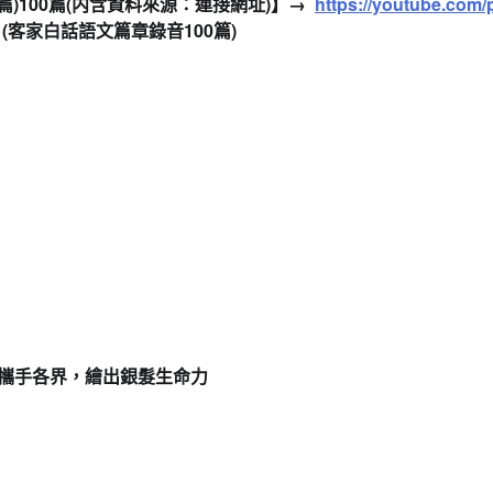
)100篇
(内含
資料來源：連接網址)
】→
https
://youtube.com/p
(
客家白話語文篇章錄音100篇)
宮攜手各界，繪出銀髮生命力