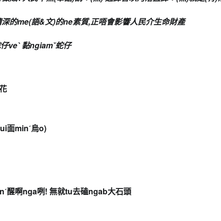
深的me(語&文)
的ne素質,正唔會
影響人民介生命財產
仔veˋ 黏ngiamˇ蛇仔
蔗花
ui面min
ˊ
烏o)
n
ˊ
醒啊nga咧! 無就tu去磕ngab大石頭