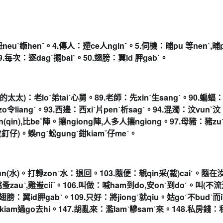
neuˋ緪henˇ。4.
傳人：遰ce人nginˇ。5.伺機：晡pu 等nenˋ,晡p
.
每次：逐dagˋ擺baiˋ。50.翅膀：翼id 胛gabˋ。
的太太)：老loˋ弟taiˊ心舅。89.老師：
先xinˊ生sangˊ。90.蝙蝠
zo令liangˋ。93.西邊：
西xiˊ片penˋ析sagˋ。94.混濁：汶vunˇ
in(qin),比beˇ陣。攘ngiong陣,
人多人攘ngiong。97.母豬：豬zuˊ
釘仔)
。
蜈ngˋ蚣gungˊ鉗kiamˇ仔meˋ。
un(水)。打轉zonˋ水：退回。
103.隨便：親qin采(裁)caiˊ。隨
蚤zauˋ,雞蚩ciiˇ。106.叫做：喊ham到do,
安onˊ到doˊ。叫(不流
。翅膀：翼id胛gabˋ。109.只好：
將jiongˊ就qiu。姑goˊ不budˋ而
kiam過go去hi。
147.胡亂來：濫lamˋ糝samˋ來。148.私房錢：