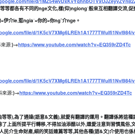
google.com/file/d/
1MZ54wvDxKvYqhnbOTVxOJZeyvZVn8
2
)等等都各有不同的nge文化,樣(仰)
ngiong
ˋ
般來互相翻譯交流,促
=伊介ie
,
惹
ngia
ˊ
=你的=
你ng
ˇ
介nge
。
oogle.com/file/d/
1K5cV7XMg6LREh1A1777TWulfi1Nvl
984/
來源:
)→
https://www.youtube.com/
watch?v=EQ359rZD4Tc
oogle.com/file/d/
1K5cV7XMg6LREh1A1777TWulfi1Nvl
984/
料來源:
)→
https://www.youtube.
com/watch?v=EQ359rZD4Tc
曲等等
),為了通達(語意&文義),就愛有翻譯的運用。
翻譯係將
這種
除了上面所提平行轉移,
不得加油添醋以外,還愛注意到習慣風俗,文字
響人民介生命財產
,細的笑話連篇
等等,其他各種
(
語&文)介使用也係