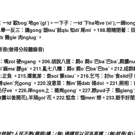
：
一idˋ駁bogˋ地geˊ(gi
ˊ
)。一下子：
一idˋ下ha地veˊ(viˊ),一趟t
97.舉一反三：
講gongˋ頭teuˇ就qiu 知diˊ尾miˊ。198.眼睛閉著：
目
bˋ雞gieˊ肉ngiugˋ。
断音
(做得分段聽錄音)
不練：嘴zoi 硬ngang 。206.胡說八道：
屙oˊ屙oˊ巴baˇ巴baˇ,屙膿n
qiˇ麻maˊ膠gaˊ。211.亂七八糟：
屙oˊ屙oˊ巴baˇ巴baˇ。212.成
正:正負
。215.運氣差：衰soiˊ漦xiauˇ。216.乞丐：
討toˋ食siid仔 
ˇ曾qienˇ光gongˊ。220.沒意思：
無mˇ搭dabˋ碓doi 。221.照相：
仔veˋ。226.岸ngon上：連崗gongˊ。227.
脖pud子：頸giangˋ
ed露以後開花)
,
羊頦goiˊ花
。232.惦念：愐menˋ想。233.遊手好
有做賊?人民不熟(華語)講：(
無) 通譯官以河洛直譯：(無)就是(有