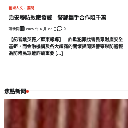
覽
藝術人文
要聞
治安聯防效應發威 警郵攜手合作阻千萬
讀新聞
0
2025 年 6 月 27 日
【記者戴英薇／屏東報導】 詐欺犯罪戕害民眾財產安全
甚鉅，而金融機構及各大超商的關懷提問與警察聯防通報
為防堵民眾遭詐騙重要 […]
焦點新聞