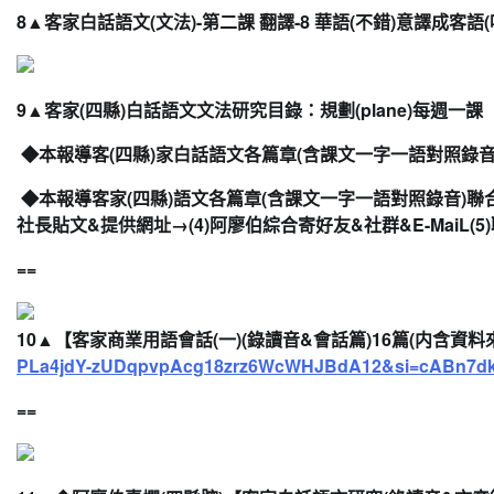
8▲
客家白話語文(文法)-第二課 翻譯-8 華語(不錯)意譯成客語(
9▲
客家(四縣)白話語文文法研究目錄
：規劃(plane)
每週一課
◆
本報導
客(四縣)家白話語文
各篇章(
含課文一字一語對照錄音
◆本報導客家
(四縣)
語文各篇章(含課文一字一語對照錄音)
聯
社長貼文&提供網址→(4)阿廖伯綜合寄好友&
社群&E-MaiL
==
10▲
【
客家商業用語會話(一)
(錄讀音&
會話
篇)16篇(内含
資料
PLa4jdY-
zUDqpvpAcg18zrz6WcWHJBdA12&si=
cABn7d
==