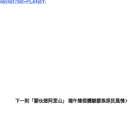
laylist?list=
PLa4jdY-
下一則
「鄒伙遊阿里山」 端午連假體驗鄒族原民風情