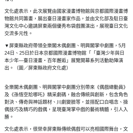
文化處表示，此次展覽由國家漫畫博物館與京都國際漫畫博
物館共同籌畫，展出臺日漫畫家作品，並由文化部及駐日臺
灣文化中心邀請屏東兩個優秀布袋戲團演出，展現臺日文化
交流多元性。
▼
屏東縣政府帶領全樂閣木偶劇團、明興閣掌中劇團，5月
24日、25日於日本京都國際漫畫博物館「「臺灣少年與日
本少年—臺日漫畫‧百年邂逅」展覽開幕系列活動助陣演
。（圖／屏東縣政府
）
出
文化處
全樂閣木偶劇團、明興閣掌中劇團分別帶來《偶戲總動員》
及《孫悟空尬哪吒》精采劇碼，融合傳統與創新，包含角色
對決、傳奇與神話題材、川劇變臉等，並搭配口白唱念、操
偶技巧及精巧的戲偶，呈現臺灣掌中戲的藝術精髓，引人入
勝。
文化處表示，很榮幸屏東縣傳統偶戲可以亮相國際舞台，文