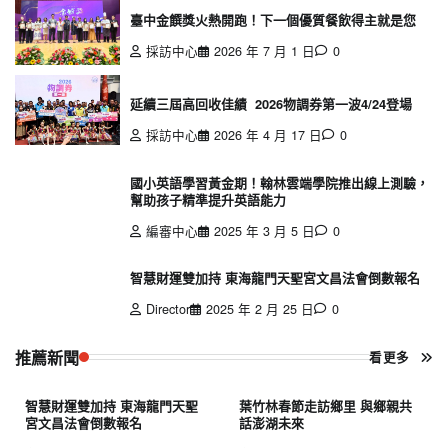
臺中金饌獎火熱開跑！下一個優質餐飲得主就是您
採訪中心
2026 年 7 月 1 日
0
延續三屆高回收佳績 2026物調券第一波4/24登場
採訪中心
2026 年 4 月 17 日
0
國小英語學習黃金期！翰林雲端學院推出線上測驗，
幫助孩子精準提升英語能力
編審中心
2025 年 3 月 5 日
0
智慧財運雙加持 東海龍門天聖宮文昌法會倒數報名
Director
2025 年 2 月 25 日
0
推薦新聞
看更多
智慧財運雙加持 東海龍門天聖
葉竹林春節走訪鄉里 與鄉親共
宮文昌法會倒數報名
話澎湖未來