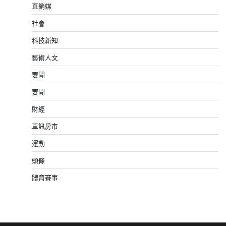
直銷媒
社會
科技新知
藝術人文
要聞
要聞
財經
車訊房市
運動
頭條
體育賽事