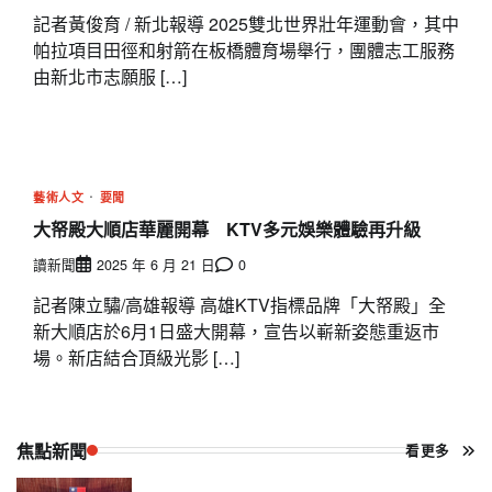
記者黃俊育 / 新北報導 2025雙北世界壯年運動會，其中
帕拉項目田徑和射箭在板橋體育場舉行，團體志工服務
由新北市志願服 […]
藝術人文
要聞
大帑殿大順店華麗開幕 KTV多元娛樂體驗再升級
讀新聞
2025 年 6 月 21 日
0
記者陳立驌/高雄報導 高雄KTV指標品牌「大帑殿」全
新大順店於6月1日盛大開幕，宣告以嶄新姿態重返市
場。新店結合頂級光影 […]
焦點新聞
看更多