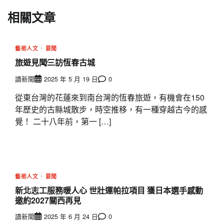
相關文章
藝術人文
要聞
旅遊見聞∕三訪恆春古城
讀新聞
2025 年 5 月 19 日
0
從東台灣的花蓮來到南台灣的恆春旅遊，有機會在150
年歷史的古縣城散步，時空推移，有一種穿越古今的感
覺！ 二十八年前，第一 […]
藝術人文
要聞
新北志工服務暖人心 世壯運帕拉項目 獲日本選手感動
邀約2027關西再見
讀新聞
2025 年 6 月 24 日
0