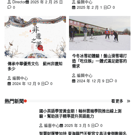
Director
2025 年 2 月 25 日
編輯中心
0
2025 年 2 月 1 日
0
今冬冰雪初體驗！盤山滑雪場打
造「吃住娛」一體式滿足遊客的
傳承中華優秀文化 薊州非遺知
需求
多少
編輯中心
編輯中心
2024 年 12 月 9 日
0
2024 年 12 月 9 日
0
熱門新聞
看更多
國小英語學習黃金期！翰林雲端學院推出線上測
驗，幫助孩子精準提升英語能力
編審中心
2025 年 3 月 5 日
0
智慧財運雙加持 東海龍門天聖宮文昌法會倒數報名