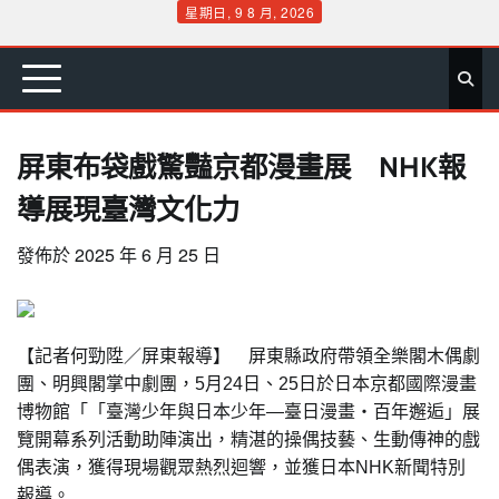
Skip
星期日, 9 8 月, 2026
to
首
要
娛
生
社
文
公
運
旅
政
地
專
content
頁
聞
樂
活
會
教
益
動
遊
治
方
欄
屏東布袋戲驚豔京都漫畫展 NHK報
導展現臺灣文化力
發佈於
2025 年 6 月 25 日
【記者何勁陞／屏東報導】 屏東縣政府帶領全樂閣木偶劇
團、明興閣掌中劇團，5月24日、25日於日本京都國際漫畫
博物館「「臺灣少年與日本少年—臺日漫畫‧百年邂逅」展
覽開幕系列活動助陣演出，精湛的操偶技藝、生動傳神的戲
偶表演，獲得現場觀眾熱烈迴響，並獲日本NHK新聞特別
報導。