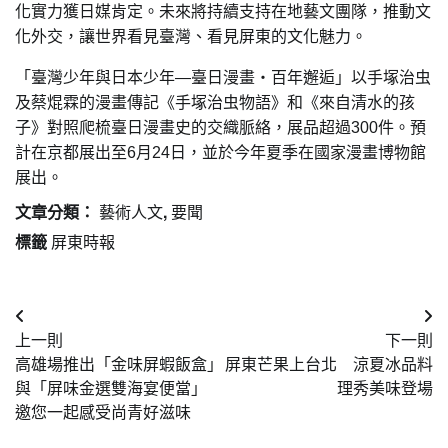
化實力獲日媒肯定。未來將持續支持在地藝文團隊，推動文
化外交，讓世界看見臺灣、看見屏東的文化魅力。
「臺灣少年與日本少年—臺日漫畫‧百年邂逅」以手塚治虫
及蔡焜霖的漫畫傳記《手塚治虫物語》和《來自清水的孩
子》對照爬梳臺日漫畫史的交織脈絡，展品超過300件。預
計在京都展出至6月24日，並於今年夏季在國家漫畫博物館
展出。
文章分類：
藝術人文
,
要聞
標籤
屏東時報
文
上一則
下一則
章
高雄場推出「金味屏蝦飯盒」
屏東芒果上台北 涼夏冰品料
導
與「屏味金選雙海宴便當」
理秀美味登場
邀您一起感受尚青好滋味
覽