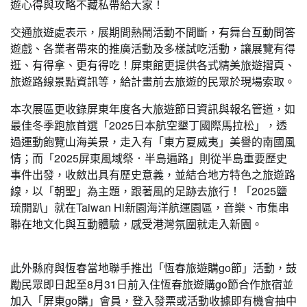
遊心得與攻略不藏私帶給大家！
交通旅遊處表示，展期間熱鬧活動不間斷，有舞台互動問答
遊戲、各業者帶來的推廣活動及多樣試吃活動，讓展覽有得
逛、有得拿、更有得吃！屏東館更提供各式精美旅遊摺頁、
旅遊路線景點資訊等，給計畫前去旅遊的民眾於現場索取。
本次展區更收錄屏東年度各大旅遊節日資訊與報名管道，如
最佳冬季跑旅首選「2025日本航空墾丁國際馬拉松」，透
過運動飽覽山海美景，走入有「東方夏威夷」美譽的南國風
情；而「2025屏東風域祭．半島遍路」則從半島重要歷史
事件出發，收斂出具有歷史意義，並結合地方特色之旅遊路
線，以「朝聖」為主題，跟著風的足跡去旅行！「2025鹽
琉開趴」就在Taiwan Hi新園海洋航運園區，音樂、市集串
聯在地文化與互動體驗，感受港灣氛圍就走入新園。
此外縣府與恆春當地聯手推出「恆春旅遊購go節」活動，鼓
勵民眾即日起至8月31日前入住恆春旅遊購go節合作旅宿並
加入「屏東go購」會員，登入發票或活動收據即有機會抽中