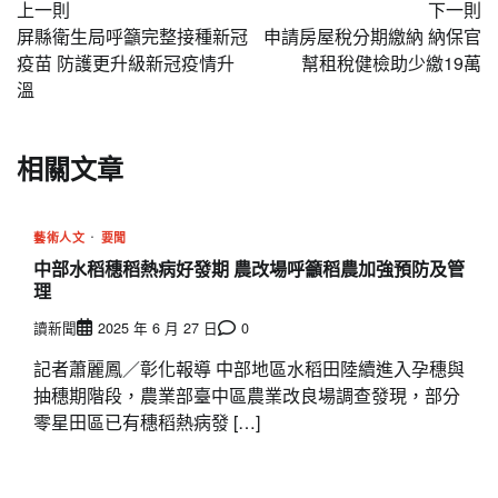
上一則
下一則
章
屏縣衛生局呼籲完整接種新冠
申請房屋稅分期繳納 納保官
導
疫苗 防護更升級新冠疫情升
幫租稅健檢助少繳19萬
溫
覽
相關文章
藝術人文
要聞
中部水稻穗稻熱病好發期 農改場呼籲稻農加強預防及管
理
讀新聞
2025 年 6 月 27 日
0
記者蕭麗鳳／彰化報導 中部地區水稻田陸續進入孕穗與
抽穗期階段，農業部臺中區農業改良場調查發現，部分
零星田區已有穗稻熱病發 […]