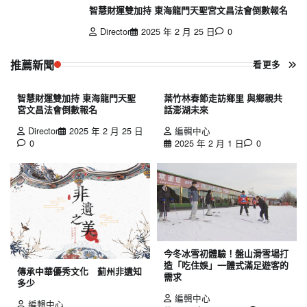
智慧財運雙加持 東海龍門天聖宮文昌法會倒數報名
Director
2025 年 2 月 25 日
0
推薦新聞
看更多
智慧財運雙加持 東海龍門天聖
葉竹林春節走訪鄉里 與鄉親共
宮文昌法會倒數報名
話澎湖未來
Director
2025 年 2 月 25 日
編輯中心
0
2025 年 2 月 1 日
0
今冬冰雪初體驗！盤山滑雪場打
造「吃住娛」一體式滿足遊客的
傳承中華優秀文化 薊州非遺知
需求
多少
編輯中心
編輯中心