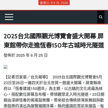
Skip
星期日, 9 8 月, 2026
to
首
要
娛
生
社
文
公
運
旅
政
地
專
content
頁
聞
樂
活
會
教
益
動
遊
治
方
欄
2025台北國際觀光博覽會盛大開幕 屏
東館帶你走進恆春150年古城時光隧道
發佈於
2025 年 6 月 25 日
【記者范家豪／台北報導】 2025台北國際觀光博覽會5月
23日至26日一連四天於台北世貿一館盛大開幕，屏東縣政
府以「恆春建城150週年」為主題，以古鎮的文化底蘊為核
心，搭配數位屏幕及布幔，帶領觀眾走入時光隧道。23日開
館由深耕恆春的搖搖鼓樂團，帶來結合傳統排灣族舞蹈與歡
樂鼓樂的演出為展覽揭開序幕，縣府邀請民眾前來展區，每