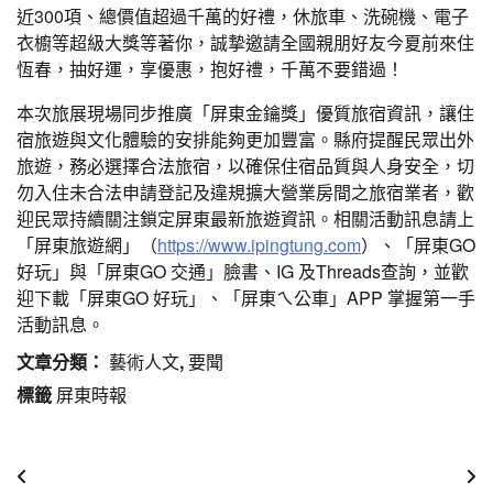
近300項、總價值超過千萬的好禮，休旅車、洗碗機、電子
衣櫥等超級大獎等著你，誠摯邀請全國親朋好友今夏前來住
恆春，抽好運，享優惠，抱好禮，千萬不要錯過！
本次旅展現場同步推廣「屏東金鑰獎」優質旅宿資訊，讓住
宿旅遊與文化體驗的安排能夠更加豐富。縣府提醒民眾出外
旅遊，務必選擇合法旅宿，以確保住宿品質與人身安全，切
勿入住未合法申請登記及違規擴大營業房間之旅宿業者，歡
迎民眾持續關注鎖定屏東最新旅遊資訊。相關活動訊息請上
「屏東旅遊網」（
https://www.ipingtung.com
）、「屏東GO
好玩」與「屏東GO 交通」臉書、IG 及Threads查詢，並歡
迎下載「屏東GO 好玩」、「屏東ㄟ公車」APP 掌握第一手
活動訊息。
文章分類：
藝術人文
,
要聞
標籤
屏東時報
文