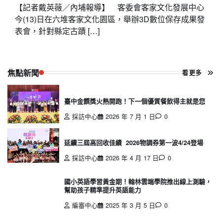
【記者戴英薇／內埔報導】 客委會客家文化發展中心
今(13)日在六堆客家文化園區，舉辦3D數位保存成果發
表會，針對縣定古蹟 […]
焦點新聞
看更多
臺中金饌獎火熱開跑！下一個優質餐飲得主就是您
採訪中心
2026 年 7 月 1 日
0
延續三屆高回收佳績 2026物調券第一波4/24登場
採訪中心
2026 年 4 月 17 日
0
國小英語學習黃金期！翰林雲端學院推出線上測驗，
幫助孩子精準提升英語能力
編審中心
2025 年 3 月 5 日
0