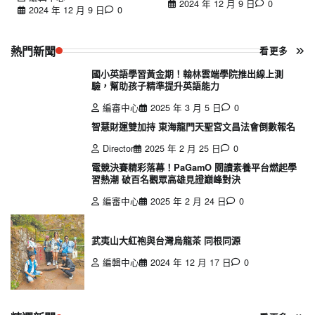
2024 年 12 月 9 日
0
2024 年 12 月 9 日
0
熱門新聞
看更多
國小英語學習黃金期！翰林雲端學院推出線上測
驗，幫助孩子精準提升英語能力
編審中心
2025 年 3 月 5 日
0
智慧財運雙加持 東海龍門天聖宮文昌法會倒數報名
Director
2025 年 2 月 25 日
0
電競決賽精彩落幕！PaGamO 閱讀素養平台燃起學
習熱潮 破百名觀眾高雄見證巔峰對決
編審中心
2025 年 2 月 24 日
0
武夷山大紅袍與台灣烏龍茶 同根同源
編輯中心
2024 年 12 月 17 日
0