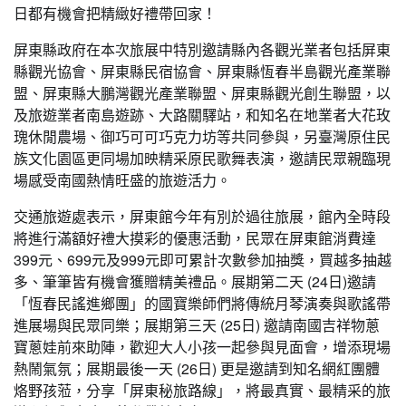
日都有機會把精緻好禮帶回家！
屏東縣政府在本次旅展中特別邀請縣內各觀光業者包括屏東
縣觀光協會、屏東縣民宿協會、屏東縣恆春半島觀光產業聯
盟、屏東縣大鵬灣觀光產業聯盟、屏東縣觀光創生聯盟，以
及旅遊業者南島遊跡、大路關驛站，和知名在地業者大花玫
瑰休閒農場、御巧可可巧克力坊等共同參與，另臺灣原住民
族文化園區更同場加映精采原民歌舞表演，邀請民眾親臨現
場感受南國熱情旺盛的旅遊活力。
交通旅遊處表示，屏東館今年有別於過往旅展，館內全時段
將進行滿額好禮大摸彩的優惠活動，民眾在屏東館消費達
399元、699元及999元即可累計次數參加抽獎，買越多抽越
多、筆筆皆有機會獲贈精美禮品。展期第二天 (24日)邀請
「恆春民謠進鄉團」的國寶樂師們將傳統月琴演奏與歌謠帶
進展場與民眾同樂；展期第三天 (25日) 邀請南國吉祥物蔥
寶蔥娃前來助陣，歡迎大人小孩一起參與見面會，增添現場
熱鬧氣氛；展期最後一天 (26日) 更是邀請到知名網紅團體
烙野孩蒞，分享「屏東秘旅路線」，將最真實、最精采的旅