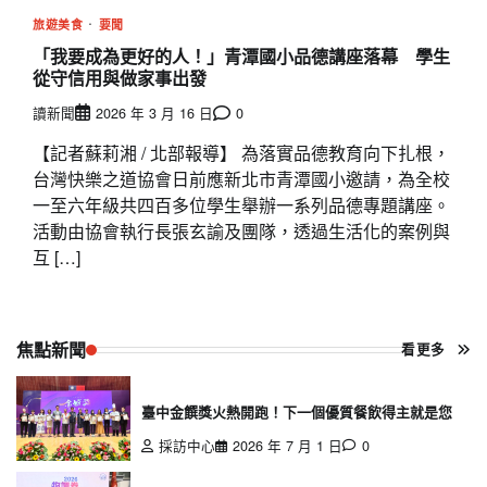
旅遊美食
要聞
「我要成為更好的人！」青潭國小品德講座落幕 學生
從守信用與做家事出發
讀新聞
2026 年 3 月 16 日
0
【記者蘇莉湘 / 北部報導】 為落實品德教育向下扎根，
台灣快樂之道協會日前應新北市青潭國小邀請，為全校
一至六年級共四百多位學生舉辦一系列品德專題講座。
活動由協會執行長張玄諭及團隊，透過生活化的案例與
互 […]
焦點新聞
看更多
臺中金饌獎火熱開跑！下一個優質餐飲得主就是您
採訪中心
2026 年 7 月 1 日
0