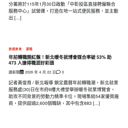
分署將於115年1月30日啟動「中彰投區直接聘僱聯合
服務中心」試營運，打造在地一站式便民服務，並主動
出 […]
旅遊美食
要聞
年前轉職開紅盤！新北暖冬就博會媒合率破 53% 助
473 人搶得職涯好彩頭
讀新聞
2026 年 4 月 22 日
0
記者黃俊育 / 新北報導 鎖定農曆年前轉職潮，新北就業
服務處(30)日在市府6樓大禮堂舉辦暖冬就業博覽會，
助攻不同背景的勞動力精準卡位。現場集結54家優質廠
商，提供超過2,600個職缺，其中包含883 […]