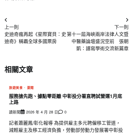
文
上一則
下一則
章
史迪奇瘋再起《星際寶貝：史
第十一屆海峽兩岸法律人文暨
導
迪奇》稱霸全球多國票房
中醫藥論壇盛況空前 張朝
凱：譜寫學術交流新篇章
覽
相關文章
旅遊美食
要聞
服務搶先跑、據點零距離 中彰投分署直聘試營運1月底
上路
讀新聞
2026 年 4 月 28 日
0
記者蕭麗鳳/彰化報導 為提供雇主多元聘僱移工管道，
減輕雇主及移工經濟負擔，勞動部勞動力發展署中彰投