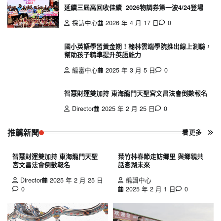
延續三屆高回收佳績 2026物調券第一波4/24登場
採訪中心
2026 年 4 月 17 日
0
國小英語學習黃金期！翰林雲端學院推出線上測驗，
幫助孩子精準提升英語能力
編審中心
2025 年 3 月 5 日
0
智慧財運雙加持 東海龍門天聖宮文昌法會倒數報名
Director
2025 年 2 月 25 日
0
推薦新聞
看更多
智慧財運雙加持 東海龍門天聖
葉竹林春節走訪鄉里 與鄉親共
宮文昌法會倒數報名
話澎湖未來
Director
2025 年 2 月 25 日
編輯中心
0
2025 年 2 月 1 日
0