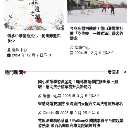
今冬冰雪初體驗！盤山滑雪場打
造「吃住娛」一體式滿足遊客的
傳承中華優秀文化 薊州非遺知
需求
多少
編輯中心
編輯中心
2024 年 12 月 9 日
0
2024 年 12 月 9 日
0
熱門新聞
看更多
國小英語學習黃金期！翰林雲端學院推出線上測
驗，幫助孩子精準提升英語能力
編審中心
2025 年 3 月 5 日
0
智慧財運雙加持 東海龍門天聖宮文昌法會倒數報名
Director
2025 年 2 月 25 日
0
電競決賽精彩落幕！PaGamO 閱讀素養平台燃起學
習熱潮 破百名觀眾高雄見證巔峰對決