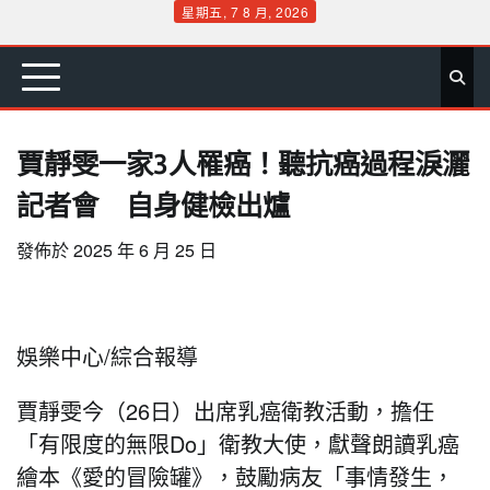
Skip
星期五, 7 8 月, 2026
to
首
要
娛
生
社
文
公
運
旅
政
地
專
content
頁
聞
樂
活
會
教
益
動
遊
治
方
欄
賈靜雯一家3人罹癌！聽抗癌過程淚灑
記者會 自身健檢出爐
發佈於
2025 年 6 月 25 日
娛樂中心/綜合報導
賈靜雯今（26日）出席乳癌衛教活動，擔任
「有限度的無限Do」衛教大使，獻聲朗讀乳癌
繪本《愛的冒險罐》，鼓勵病友「事情發生，