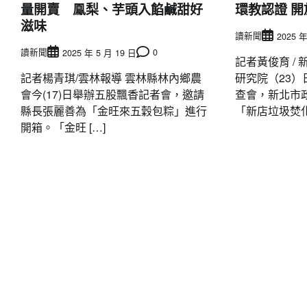
量開賣 鳯梨、芋頭入餡鹹甜好
環教認證 
滋味
讀新聞
2025 年
讀新聞
0
2025 年 5 月 19 日
記者黃俊育 /
記者楊青琪/雲林報導 雲林縣林內鄉農
研究院（23
會今(17)日舉辦五股飄香記者會，邀請
查會，新北市
縣長張麗善為「金旺來五穀包粽」進行
「新店垃圾焚化 
開箱。「金旺 […]