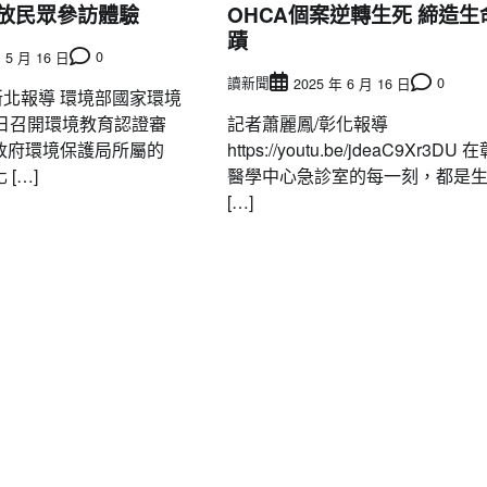
開放民眾參訪體驗
OHCA個案逆轉生死 締造生
蹟
0
 5 月 16 日
讀新聞
0
2025 年 6 月 16 日
 新北報導 環境部國家環境
）日召開環境教育認證審
記者蕭麗鳳/彰化報導
政府環境保護局所屬的
https://youtu.be/jdeaC9Xr3DU 
[…]
醫學中心急診室的每一刻，都是
[…]