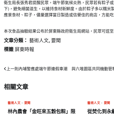
衛生局長張秀君提醒民眾，端午節氣候炎熱，民眾若有粽子或食
下)，避免細菌滋生，以維持食材新鮮度。由於粽子多以糯米
應景食材、粽子，儘量選擇當日製造或信譽佳的商店，方能吃
本次食品抽驗結果公布於屏東縣政府衛生局網站，民眾可逕至
藝術人文
要聞
文章分類：
,
屏東時報
標籤
文
上一則
內埔警應處端午節連假車潮­ 與六堆園區共同機動管
章
相關文章
導
覽
藝術人文
要聞
藝術人文
要聞
林內農會「金旺來五穀包粽」限
從焚化到永