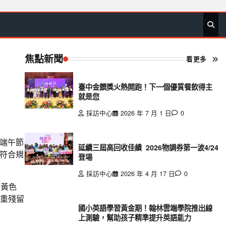
首
要
娛
生
社
文
公
運
旅
政
地
專
頁
聞
樂
活
會
教
益
動
遊
治
方
欄
焦點新聞
看更多
臺中金饌獎火熱開跑！下一個優質餐飲得主
就是您
採訪中心
2026 年 7 月 1 日
0
端午節
延續三屆高回收佳績 2026物調券第一波4/24
符合規
登場
採訪中心
2026 年 4 月 17 日
0
金黃色
多重殘留
國小英語學習黃金期！翰林雲端學院推出線
上測驗，幫助孩子精準提升英語能力