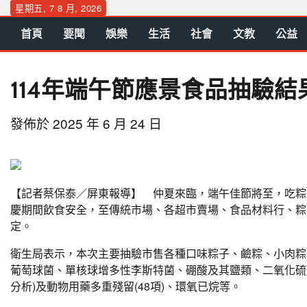
Skip
星期五, 7 8 月, 2026
to
首頁
要聞
娛樂
生活
社會
文教
公益
content
114年端午節應景食品抽驗結
發佈於
2025 年 6 月 24 日
【記者蔡保泰／屏東報導】 仲夏來臨，端午佳節將至，吃粽
慶期間飲食安全，至傳統市場、各超市賣場、食品材料行、粽
定。
衛生局表示，本次主要抽驗市售各種口味粽子、鹼粽、小肉粽
葡萄球菌、單核球增多性李斯特菌、硼酸及其鹽類、二氧化硫、
分析)及動物用藥多重殘留(48項)、環氧已烷等。