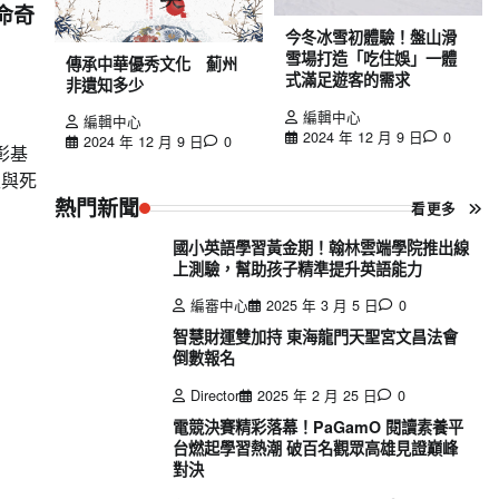
命奇
今冬冰雪初體驗！盤山滑
雪場打造「吃住娛」一體
傳承中華優秀文化 薊州
式滿足遊客的需求
非遺知多少
編輯中心
編輯中心
2024 年 12 月 9 日
0
2024 年 12 月 9 日
0
在彰基
生與死
熱門新聞
看更多
國小英語學習黃金期！翰林雲端學院推出線
上測驗，幫助孩子精準提升英語能力
編審中心
2025 年 3 月 5 日
0
智慧財運雙加持 東海龍門天聖宮文昌法會
倒數報名
Director
2025 年 2 月 25 日
0
電競決賽精彩落幕！PaGamO 閱讀素養平
台燃起學習熱潮 破百名觀眾高雄見證巔峰
對決