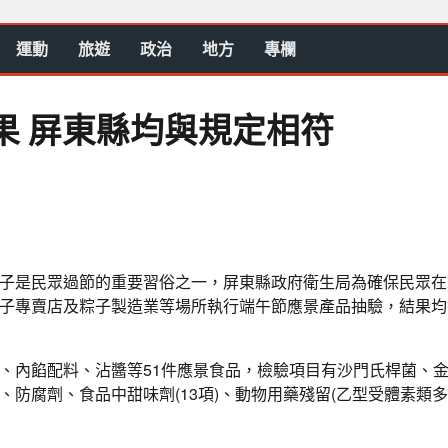
運動
旅遊
政治
地方
專欄
果 屏東縣均與規定相符
子是民眾過節的重要習俗之一，屏東縣政府衛生局為確保民眾在
子專賣店及粽子製造業等場所執行端午節應景產品抽驗，結果均
、內餡配料、沾醬等51件應景食品，檢驗項目有沙門氏桿菌、
防腐劑、食品中甜味劑(13項)、動物用藥殘留(乙型受體素類