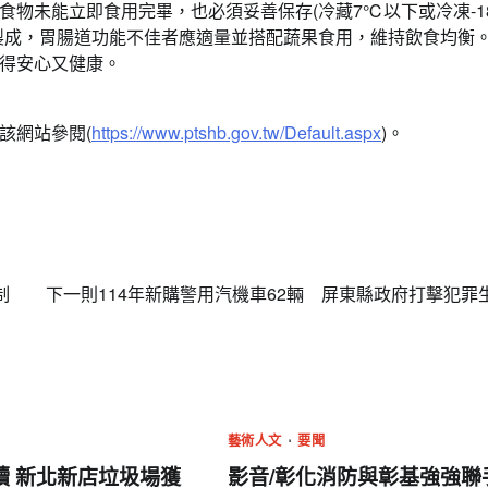
物未能立即食用完畢，也必須妥善保存(冷藏7℃以下或冷凍-1
製成，胃腸道功能不佳者應適量並搭配蔬果食用，維持飲食均衡
得安心又健康。
該網站參閱(
https://www.ptshb.gov.tw/Default.aspx
)。
制
下一則
114年新購警用汽機車62輛 屏東縣政府打擊犯罪
藝術人文
要聞
續 新北新店垃圾場獲
影音/彰化消防與彰基強強