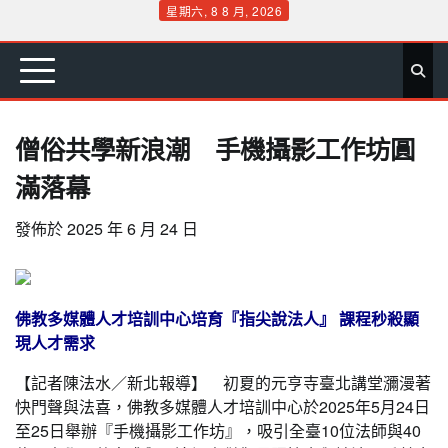
Skip
星期六, 8 8 月, 2026
to
首
要
娛
生
社
文
公
運
旅
政
地
專
content
頁
聞
樂
活
會
教
益
動
遊
治
方
欄
僧俗共學新浪潮 手機攝影工作坊圓
滿落幕
發佈於
2025 年 6 月 24 日
佛教多媒體人才培訓中心培育『指尖說法人』 課程秒殺顯
現人才需求
【記者陳法水／新北報導】 初夏的元亨寺臺北講堂瀰漫著
快門聲與法喜，佛教多媒體人才培訓中心於2025年5月24日
至25日舉辦『手機攝影工作坊』，吸引全臺10位法師與40