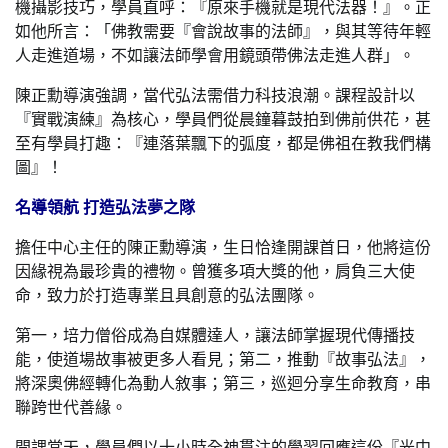
機攝影技巧，學員直呼：『原來手機就是現代法器！』。正
如他所言：「佛教需要『會說故事的法師』，與其等待年輕
人走進道場，不如讓法師學會用鏡頭帶佛法走進人群」。
陳正勳導演強調，當代弘法需借力科技浪潮。課程設計以
『實戰演練』為核心，學員們從晨鐘暮鼓拍到佛前供花，甚
至有學員打趣：『連落葉飄下的弧度，都是佛祖在教我們構
圖』！
名導領航 打造弘法夢之隊
擔任中心主任的陳正勳導演，生日恰逢開課首日，他將這份
因緣視為最珍貴的禮物。曾獲多項大獎的他，肩負三大使
命，致力於打造專業且具創意的弘法團隊。
第一，培力僧俗成為自媒體達人，讓法師掌握現代傳播技
能，使道場故事被更多人看見；第二，推動『故事弘法』，
將深奧佛經轉化為動人敘事；第三，巡迴分享生命教育，串
聯跨世代善緣。
開課當天，學員們以十小時全神貫注的學習回應這份『光中