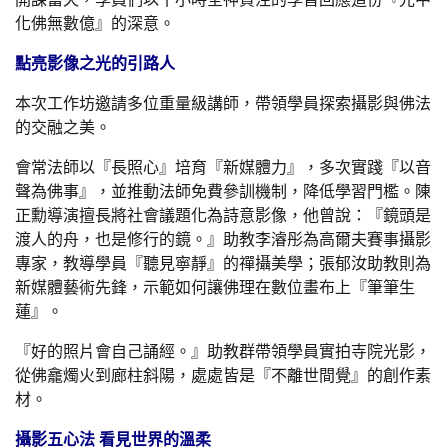
化佛無數億』的深意。
點亮影像之光的引路人
本次工作坊邀請多位重量級講師，帶領學員探索攝影與佛法
的交融之美。
會常法師以『長照心』培育『新媒體力』，多次實踐『以音
聲為佛事』，並推動法師免費參訓機制，降低學習門檻。陳
正勳導演擅長將社會議題化為詩意影像，他曾說：『鏡頭是
渡人的舟，也是修行的鏡。』助教李濬彤為高爾夫賽事攝影
專家，教導學員『聽見寧靜』的禪攝美學；張郁汝助教則為
新媒體藝術先鋒，示範如何讓佛理在數位畫布上『筆筆生
蓮』。
『好的照片會自己誦經。』助教群帶領學員實拍寺院光影，
從佛龕燭火到廊柱斜陽，處處皆是『不離世間覺』的創作素
材。
攝影五心法 看見世界的溫柔