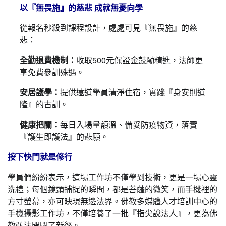
以『無畏施』的慈悲 成就無憂向學
從報名秒殺到課程設計，處處可見『無畏施』的慈
悲：
全勤退費機制：
收取500元保證金鼓勵精進，法師更
享免費參訓殊遇。
安居護學：
提供遠道學員清淨住宿，實踐『身安則道
隆』的古訓。
健康把關：
每日入場量額溫、備妥防疫物資，落實
『護生即護法』的悲願。
按下快門就是修行
學員們紛紛表示，這場工作坊不僅學到技術，更是一場心靈
洗禮；每個鏡頭捕捉的瞬間，都是菩薩的微笑，而手機裡的
方寸螢幕，亦可映現無邊法界。佛教多媒體人才培訓中心的
手機攝影工作坊，不僅培養了一批『指尖說法人』，更為佛
教弘法開闢了新徑。