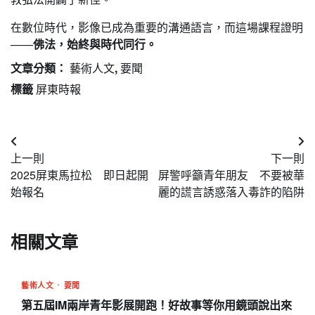
在數位時代，影像已成為重要的溝通語言，而這場課程證明
——
佛法，始終與時代同行。
文章分類：
藝術人文
,
要聞
標籤
屏東時報
文
上一則
下一則
章
2025屏東馬拉松 即日起開
屏警呼籲青年朋友 不要被華
導
始報名
麗的謊言誘惑落入毒詐的陷阱
覽
相關文章
藝術人文
要聞
第五屆IM兩岸青年影展開跑！好故事等你用鏡頭說出來