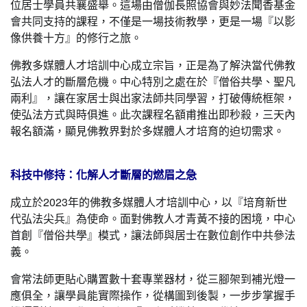
位居士學員共襄盛舉。這場由僧伽長照協會與妙法聞香基金
會共同支持的課程，不僅是一場技術教學，更是一場『以影
像供養十方』的修行之旅。
佛教多媒體人才培訓中心成立宗旨，正是為了解決當代佛教
弘法人才的斷層危機。中心特別之處在於『僧俗共學、聖凡
兩利』，讓在家居士與出家法師共同學習，打破傳統框架，
使弘法方式與時俱進。此次課程名額甫推出即秒殺，三天內
報名額滿，顯見佛教界對於多媒體人才培育的迫切需求。
科技中修持：化解人才斷層的燃眉之急
成立於2023年的佛教多媒體人才培訓中心，以『培育新世
代弘法尖兵』為使命。面對佛教人才青黃不接的困境，中心
首創『僧俗共學』模式，讓法師與居士在數位創作中共參法
義。
會常法師更貼心購置數十套專業器材，從三腳架到補光燈一
應俱全，讓學員能實際操作，從構圖到後製，一步步掌握手