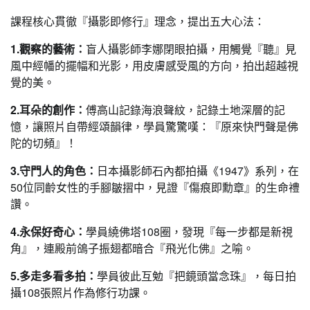
課程核心貫徹『攝影即修行』理念，提出五大心法：
1.觀察的藝術：
盲人攝影師李娜閉眼拍攝，用觸覺『聽』見
風中經幡的擺幅和光影，用皮膚感受風的方向，拍出超越視
覺的美。
2.耳朵的創作：
傅高山記錄海浪聲紋，記錄土地深層的記
憶，讓照片自帶經頌韻律，學員驚驚嘆：『原來快門聲是佛
陀的切頻』！
3.守門人的角色：
日本攝影師石內都拍攝《1947》系列，在
50位同齡女性的手腳皺摺中，見證『傷痕即勳章』的生命禮
讚。
4.永保好奇心：
學員繞佛塔108圈，發現『每一步都是新視
角』，連殿前鴿子振翅都暗合『飛光化佛』之喻。
5.多走多看多拍：
學員彼此互勉『把鏡頭當念珠』，每日拍
攝108張照片作為修行功課。