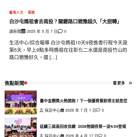
藝術人文
要聞
白沙屯媽祖會去南投？關鍵路口猶豫超久「大迴轉」
讀新聞
2025 年 5 月 7 日
0
生活中心/綜合報導 白沙屯媽祖10天9夜進香行程今天是
第5天，早上9點多時媽祖在往彰化二水還是南投竹山的
路口猶豫好久，還 […]
焦點新聞
看更多
臺中金饌獎火熱開跑！下一個優質餐飲得主就是您
採訪中心
2026 年 7 月 1 日
0
延續三屆高回收佳績 2026物調券第一波4/24登場
採訪中心
2026 年 4 月 17 日
0