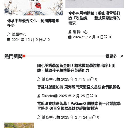
今冬冰雪初體驗！盤山滑雪場打
造「吃住娛」一體式滿足遊客的
傳承中華優秀文化 薊州非遺知
需求
多少
編輯中心
編輯中心
2024 年 12 月 9 日
0
2024 年 12 月 9 日
0
熱門新聞
看更多
國小英語學習黃金期！翰林雲端學院推出線上測
驗，幫助孩子精準提升英語能力
編審中心
2025 年 3 月 5 日
0
智慧財運雙加持 東海龍門天聖宮文昌法會倒數報名
Director
2025 年 2 月 25 日
0
電競決賽精彩落幕！PaGamO 閱讀素養平台燃起學
習熱潮 破百名觀眾高雄見證巔峰對決
編審中心
2025 年 2 月 24 日
0