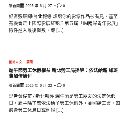
讀新聞
2025 年 6 月 27 日
0
記者張辰卿/台北報導 想讓你的影像作品被看見，甚至
有機會走上國際影展紅毯？第五屆「IM兩岸青年影展」
徵件進入最後倒數，即 […]
藝術人文
要聞
端午節勞工休假權益 新北勞工局提醒：依法給薪 加班
費加倍給付
讀新聞
2025 年 6 月 22 日
0
記者黃俊育 / 新北報導 端午節是勞工朋友的法定休假
日，雇主除了應依法給予勞工休假外，並照給工資，如
適逢勞工休息日或例假 […]