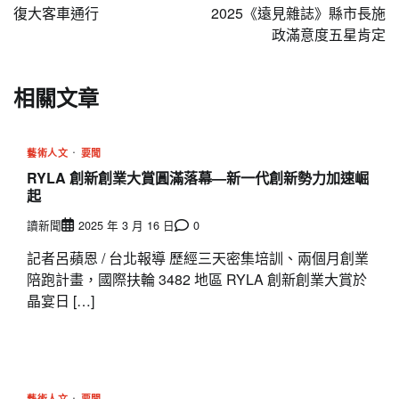
導
復大客車通行
2025《遠見雜誌》縣市長施
政滿意度五星肯定
覽
相關文章
藝術人文
要聞
RYLA 創新創業大賞圓滿落幕—新一代創新勢力加速崛
起
讀新聞
2025 年 3 月 16 日
0
記者呂蘋恩 / 台北報導 歷經三天密集培訓、兩個月創業
陪跑計畫，國際扶輪 3482 地區 RYLA 創新創業大賞於
晶宴日 […]
藝術人文
要聞