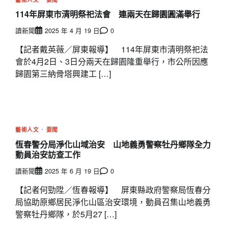
114年屏東市清明祭祀法會 連兩天在歸園圓滿舉行
讀新聞
2025 年 4 月 19 日
0
【記者戴英薇／屏東報導】 114年屏東市清明祭祀法
會於4月2日、3日分兩天在歸園隆重舉行，市公所因應
歸園第三納骨塔興建工 […]
藝術人文
要聞
恆春警分局淨化山域治安 山地義勇警察牡丹鄉隊全力
動員治安訪查工作
讀新聞
2025 年 6 月 19 日
0
【記者何勁陞／恆春報導】 屏東縣政府警察局恆春分
局協助原鄉居民淨化山區治安環境，動員召集山地義勇
警察牡丹鄉隊，於5月27 […]