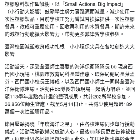
塑膠廢料製作聖誕樹，以「Small Actions, Big Impact」
（小行動大影響）鼓勵學生努力實踐源頭減量，減少使用一
次性塑膠製品，目前學校正努力嘗試替換掉提供一次性塑膠
餐具，改成可重覆使用、回收再利用的木質餐具，期許未來
的減塑行動能擴大影響力，帶動更多菲律賓學校參與。
臺灣校園減塑教育成功扎根 小小環保尖兵在各地創造大大
影響
活動當天，深受全臺師生喜愛的海洋保衛隊隊長 bb 現身西
門國小現場，桃園市教育局科長鍾佳惠、環保局副局長葉孟
芬、西門國小校長王博成，以及西門國小師生一同與全臺海
洋保衛隊連線。活動由bb隊長帶領現場⼀起活力唱跳，並回
顧113學年度點亮計畫的豐碩成果，共計202所學校參加，
36,856位師生響應，截至5月14日止，共減少使用超過189
萬個一次性塑膠用品。
節目壓軸揭曉「年度海洋之星」，由各校連線同步舉行授勳
儀式，活動現場歡樂又感動人心，最後bb隊長更宣告神祕任
務，展開世界各地抓怪塑行動。此外，知田出版也將於今年