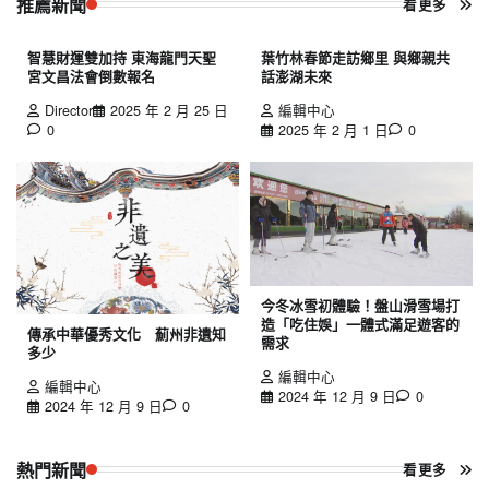
推薦新聞
看更多
智慧財運雙加持 東海龍門天聖
葉竹林春節走訪鄉里 與鄉親共
宮文昌法會倒數報名
話澎湖未來
Director
2025 年 2 月 25 日
編輯中心
0
2025 年 2 月 1 日
0
今冬冰雪初體驗！盤山滑雪場打
造「吃住娛」一體式滿足遊客的
傳承中華優秀文化 薊州非遺知
需求
多少
編輯中心
編輯中心
2024 年 12 月 9 日
0
2024 年 12 月 9 日
0
熱門新聞
看更多