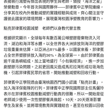
表揚執行減塑有傑出表現的學生與老師，頒授「海洋之星」
榮譽勳章。今年首次與國際夥伴——菲律賓中正學院連線，
分享其在校內外推動減塑的實踐經驗與成效，齊心關注並守
護彼此國家的環境問題，展現臺灣校園淨塑教育的影響力。
點亮菲律賓校園減塑 老師們以身教代替言教
根據研究顯示，全球每年有數百萬公噸塑膠廢棄物流入河
流、湖泊和海洋等水體。以全世界各大洲排放到海洋的塑膠
垃圾重量來估算，以亞洲占81%最多，以國家來看，菲律賓
占全世界塑膠排放入海的36%，為全球第一。由於菲律賓由
逾千座島嶼組成，加上當地盛行「小包裝經濟」，進一步加
劇塑膠污染問題。之前更因風災造成馬尼拉灣形成垃圾海危
機，引起菲律賓民眾的省思，開始推動減塑和回收行動。
菲律賓中正學院透由臺灣桃園西門國小認識「點亮計畫」，
加入海洋保衛隊的行列。菲律賓中正學院國際部主任馬儷玲
表示在菲律賓校園推動減塑行動真的很難，所以一開始是從
老師減少使用一次性塑膠餐具做起，10天、20天逐漸影響
學生及家長，並將環境教育與實踐結合，甚至在校園以回收