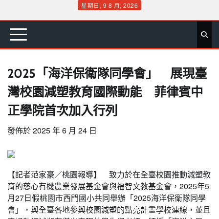
Skip
星期日, 9 8 月, 2026
to
首
要
娛
生
社
文
公
運
旅
政
地
專
content
頁
聞
樂
活
會
教
益
動
遊
治
方
欄
2025「海洋保衛隊同學會」 展現臺
灣校園減塑教育國際動能 菲律賓中
正學院首次加入行列
發佈於
2025 年 6 月 24 日
【記者范家豪／桃園報導】 致力於在全臺校園推動減塑教
育的慈心有機農業發展基金會與福智文教基金會，2025年5
月27日假桃園市西門國小共同舉辦「2025海洋保衛隊同學
會」，與全臺各地參與校園減塑的點亮計畫學校連線，並且