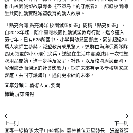
推出校園減塑故事專書《不塑島上的守護者》，記錄校園師
生共同推動實踐減塑教育的動人故事。
「點亮台灣 點亮海洋 校園減塑計畫」簡稱「點亮計畫」，
自2018年起，陪伴臺灣校園推動減塑教育行動，迄今邁入
第七年，已有525所國中、小學與幼兒園響應，累計超過24
萬人次師生參與，減塑教育成果驚人，這群由海洋保衛隊隊
長bb領軍的小小環保尖兵，透過在生活中實踐減用一次性塑
膠用品開始，進一步擴及家庭、社區，以及校園周邊商圈，
展現廣泛而深遠的社會影響力。期許未來有更多學校與家庭
響應，共同守護海洋，邁向更永續的未來。
文章分類：
藝術人文
,
要聞
標籤
屏東時報
文
上一則
下一則
章
宜專一線搶修 太平山6/2起恢
雲林首位五星縣長 張麗善獲