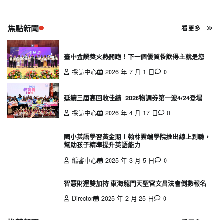
焦點新聞
看更多
臺中金饌獎火熱開跑！下一個優質餐飲得主就是您
採訪中心
2026 年 7 月 1 日
0
延續三屆高回收佳績 2026物調券第一波4/24登場
採訪中心
2026 年 4 月 17 日
0
國小英語學習黃金期！翰林雲端學院推出線上測驗，
幫助孩子精準提升英語能力
編審中心
2025 年 3 月 5 日
0
智慧財運雙加持 東海龍門天聖宮文昌法會倒數報名
Director
2025 年 2 月 25 日
0