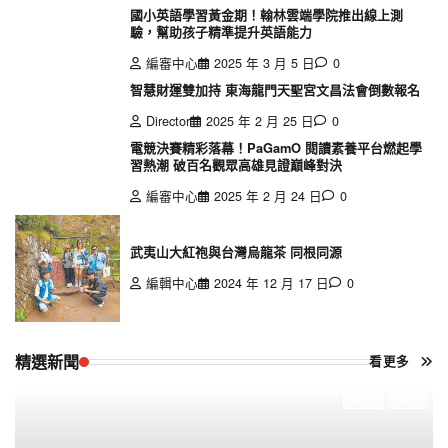
國小英語學習黃金期！翰林雲端學院推出線上測
驗，幫助孩子精準提升英語能力
編審中心
2025 年 3 月 5 日
0
智慧財運雙加持 東海龍門天聖宮文昌法會倒數報名
Director
2025 年 2 月 25 日
0
電競決賽精彩落幕！PaGamO 閱讀素養平台燃起學
習熱潮 破百名觀眾高雄見證巔峰對決
編審中心
2025 年 2 月 24 日
0
武夷山大紅袍與台灣烏龍茶 同根同源
編輯中心
2024 年 12 月 17 日
0
精選新聞
看更多