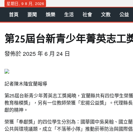
Skip
星期日, 9 8 月, 2026
to
首頁
要聞
娛樂
生活
社會
文教
公益
content
第25屆台新青少年菁英志工獎
發佈於
2025 年 6 月 24 日
記者陳木隆∕宜蘭報導
第25屆台新青少年菁英志工獎揭曉，宜蘭縣共有四位學生榮
教育楷模獎」，另有一位教師榮獲「宏揚公益獎」。代理縣長
獻的精神。
榮獲「奉獻獎」的四位學生分別為：國華國中吳昊翰、國立蘭
公共與環境議題，成立「不落蒂小隊」推動菸蒂防治與國際倡