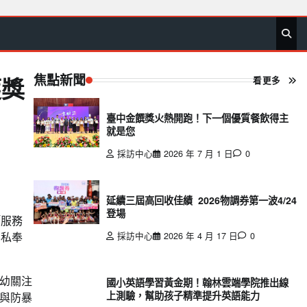
首
要
娛
生
社
文
公
運
旅
政
地
專
頁
聞
樂
活
會
教
益
動
遊
治
方
欄
焦點新聞
看更多
獲獎
臺中金饌獎火熱開跑！下一個優質餐飲得主
就是您
採訪中心
2026 年 7 月 1 日
0
延續三屆高回收佳績 2026物調券第一波4/24
登場
「服務
無私奉
採訪中心
2026 年 4 月 17 日
0
幼關注
國小英語學習黃金期！翰林雲端學院推出線
上測驗，幫助孩子精準提升英語能力
與防暴