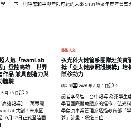
位學
下一則
呼應和平與無限可能的未來 3481地區年度年會盛
藝術人文
超人氣「teamLab
弘光科大健管系團隊赴美
園」登陸高雄 世界
抵「亞太健康照護機構」培
富作品 兼具創造力與
際移動力
動體驗
讀新聞
0
2025 年 3 月 2 日
0
 6 月 18 日
記者李喬智／台中報導 為讓學生
／高雄報導】 萬眾矚
學習國際醫療體系的運作，弘光
eamLab共創！未來園
學健康事業管理系透過教育部「
至10月12日正式登陸國
夢」計畫，選送三位 […]
]