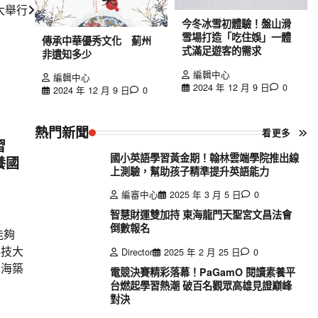
大舉行
今冬冰雪初體驗！盤山滑
雪場打造「吃住娛」一體
傳承中華優秀文化 薊州
式滿足遊客的需求
非遺知多少
編輯中心
編輯中心
2024 年 12 月 9 日
0
2024 年 12 月 9 日
0
熱門新聞
看更多
實習
國小英語學習黃金期！翰林雲端學院推出線
養國
上測驗，幫助孩子精準提升英語能力
編審中心
2025 年 3 月 5 日
0
智慧財運雙加持 東海龍門天聖宮文昌法會
倒數報名
能夠
科技大
Director
2025 年 2 月 25 日
0
學海築
電競決賽精彩落幕！PaGamO 閱讀素養平
台燃起學習熱潮 破百名觀眾高雄見證巔峰
對決