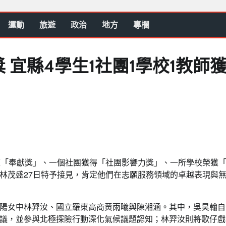
運動
旅遊
政治
地方
專欄
 宜縣4學生1社團1學校1教師
獲「奉獻獎」、一個社團獲得「社團影響力獎」、一所學校榮獲
林茂盛27日特予接見，肯定他們在志願服務領域的卓越表現與
陽女中林羿汝、國立羅東高商黃雨曦與陳湘涵。其中，吳昊翰自
議，並參與北極探險行動深化氣候議題認知；林羿汝則將歌仔戲