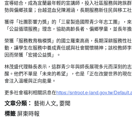
宣導結合，成為宜蘭最年輕的宣講師，投入社區服務與跨族群
勢與偏鄉孩童；台越混血兒陳湘涵，長期服務新住民與移工社
獲得「社團影響力獎」的「三星製造國際青少年志工團」，來
「公益循環服務」理念，協助高齡長者、偏鄉學童，並長年擔
榮獲「服務教育楷模獎」的國立羅東高商，長期深耕服務性社
動，讓學生在服務中養成責任感與社會關懷精神；該校教師李
因而榮獲「宏揚公益獎」。
林茂盛代理縣長表示，這群青少年與師長展現多元而深刻的志
醒。他們不單是「未來的希望」，也是「正在改變世界的現在
會注入溫暖與正向能量。
更多社會福利相關訊息在
https://sntroot.e-land.gov.tw/Default
藝術人文
要聞
文章分類：
,
屏東時報
標籤