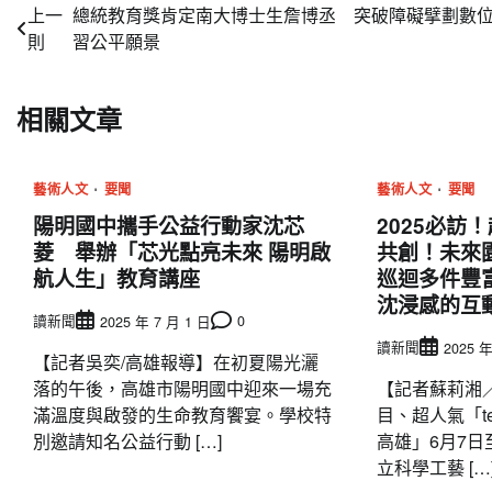
文
上一
總統教育獎肯定南大博士生詹博丞 突破障礙擘劃數
則
習公平願景
章
導
相關文章
覽
藝術人文
要聞
藝術人文
要聞
陽明國中攜手公益行動家沈芯
2025必訪！
菱 舉辦「芯光點亮未來 陽明啟
共創！未來
航人生」教育講座
巡迴多件豐
沈浸感的互
讀新聞
0
2025 年 7 月 1 日
讀新聞
2025 年
【記者吳奕/高雄報導】在初夏陽光灑
落的午後，高雄市陽明國中迎來一場充
【記者蘇莉湘
滿溫度與啟發的生命教育饗宴。學校特
目、超人氣「t
別邀請知名公益行動 […]
高雄」6月7日
立科學工藝 […