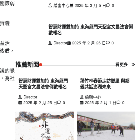
關懷弱
編審中心
2025 年 3 月 5 日
0
實踐
智慧財運雙加持 東海龍門天聖宮文昌法會倒
數報名
益活
Director
2025 年 2 月 25 日
0
後盾，
推薦新聞
看更多
識的覺
，為社
智慧財運雙加持 東海龍門
葉竹林春節走訪鄉里 與鄉
天聖宮文昌法會倒數報名
親共話澎湖未來
Director
編輯中心
2025 年 2 月 25 日
0
2025 年 2 月 1 日
0