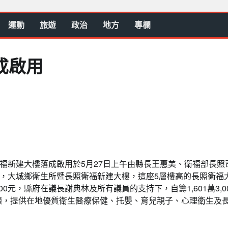
運動
旅遊
政治
地方
專欄
成啟用
福新建大樓落成啟用於5月27日上午由縣長王惠美、衛福部長照
，大城鄉衛生所暨長照衛福新建大樓，這座5層樓高的長照衛福
00元，縣府在議長謝典林及所有議員的支持下，自籌1,601萬3,0
全齡照顧，提供在地優質衛生醫療保健、托嬰、育兒親子、心理衛生及