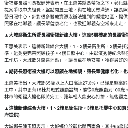
衛福部長照司長祝健芳表示，在王惠美縣長帶領之下，彰化縣目
提案爭取中央經費，盤點閒置土地，與在地民眾溝通，讓長照
營日照中心，針對很多醫療資源沒辦法達到的偏遠地區，提供
照顧在地鄉親，讓長輩健康老化，也歡迎鄉親有空常來走走。
▲大城鄉衛生所暨長照衛福新建大樓，這座5層樓高的長照衛福
王惠美表示，這棟新建綜合大樓，1、2樓是衛生所，3樓是托
準，能夠更完善照顧孩子。4樓日照中心，由彰濱秀傳紀念醫
工作坊、大城鄉牙醫巡迴點」，讓長輩在地安養，獲得最好的
▲期待長照衛福大樓可以照顧在地鄉親，讓長輩健康老化，也
王惠美指出，大城鄉65歲以上人口高達27.6%，已經是超高
工中，其中更有18棟共融式照顧設施，能從0歲照顧到100
林市的衛福大樓也即將完工。讓年輕人能安心打拚，無後顧之
▲這棟新建綜合大樓，1、2樓是衛生所，3樓是托嬰中心和育
府提供)
大城鄉長陳玉照表示，大城鄉位於彰化縣西南角，其中65歲