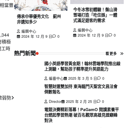
相當豐
今冬冰雪初體驗！盤山滑
雪場打造「吃住娛」一體
傳承中華優秀文化 薊州
式滿足遊客的需求
非遺知多少
編輯中心
編輯中心
344
2024 年 12 月 9 日
0
2024 年 12 月 9 日
0
府積極
開工時
熱門新聞
看更多
國小英語學習黃金期！翰林雲端學院推出線
上測驗，幫助孩子精準提升英語能力
編審中心
2025 年 3 月 5 日
0
智慧財運雙加持 東海龍門天聖宮文昌法會
倒數報名
懷弱勢
Director
2025 年 2 月 25 日
0
電競決賽精彩落幕！PaGamO 閱讀素養平
台燃起學習熱潮 破百名觀眾高雄見證巔峰
對決