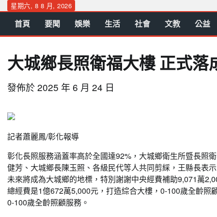
Skip
星期六, 8 8 月, 2026
to
首頁
要聞
娛樂
生活
社會
文教
公益
content
大城鄉長照衛福大樓 正式落
發佈於
2025 年 6 月 24 日
記者蕭麗鳳/彰化報導
彰化長照服務涵蓋率高於全國達92%，大城鄉衛生所暨長照衛
健芳、大城鄉長陳玉照、各級民代等人共同剪綵，王縣長表示
未來將成為大城鄉的地標，特別謝謝中央經費補助9,071萬2,0
總經費是1億672萬5,000元，打造綜合大樓，0-100歲
0-100歲全齡照顧服務。