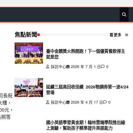
首
要
娛
生
社
文
公
運
旅
政
地
專
頁
聞
樂
活
會
教
益
動
遊
治
方
欄
焦點新聞
看更多
臺中金饌獎火熱開跑！下一個優質餐飲得主
就是您
採訪中心
2026 年 7 月 1 日
0
延續三屆高回收佳績 2026物調券第一波4/24
登場
司長祝
大樓，
採訪中心
2026 年 4 月 17 日
0
00元，
長照等
國小英語學習黃金期！翰林雲端學院推出線
上測驗，幫助孩子精準提升英語能力