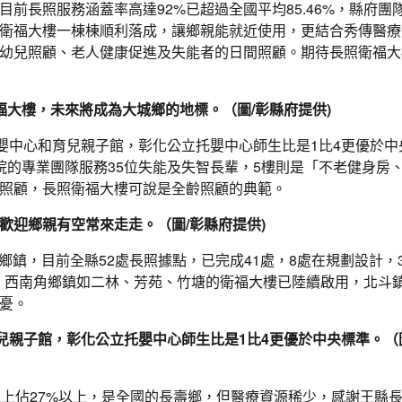
前長照服務涵蓋率高達92%已超過全國平均85.46%，縣府團
衛福大樓一棟棟順利落成，讓鄉親能就近使用，更結合秀傳醫療
幼兒照顧、老人健康促進及失能者的日間照顧。期待長照衛福大
大樓，未來將成為大城鄉的地標。（圖/彰縣府提供)
嬰中心和育兒親子館，彰化公立托嬰中心師生比是1比4更優於中
院的專業團隊服務35位失能及失智長輩，5樓則是「不老健身房
照顧，長照衛福大樓可說是全齡照顧的典範。
歡迎鄉親有空常來走走。（圖/彰縣府提供)
齡鄉鎮，目前全縣52處長照據點，已完成41處，8處在規劃設計，
歲。西南角鄉鎮如二林、芳苑、竹塘的衛福大樓已陸續啟用，北斗
憂。
兒親子館，彰化公立托嬰中心師生比是1比4更優於中央標準。（
以上佔27%以上，是全國的長壽鄉，但醫療資源稀少，感謝王縣