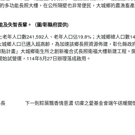
的多功能長照大樓，在公所隔壁也非常便民，大城鄉的農漁畜產
能及失智長輩。（圖/彰縣府提供)
老年人口數241,592人、老年人口佔19.8%；大城鄉總人口數14,
，鑑於大城鄉人口已邁入超高齡，為加速該鄉長照資源佈建，彰化縣政
據點計畫」大城鄉衛生所之創新複合式長照衛福大樓新建工程。
1月開始試營運，114年5月27日辦理落成啟用。
縣長
下一則
粽葉飄香情意濃 切膚之愛基金會端午送暖關