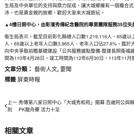
生局及中央單位的支持與鼎力促成，讓大城鄉擁有一個複合式
沛，也是黃金蜆的故鄉，歡迎大家來大城遊玩。
▲4樓日照中心，由彰濱秀傳紀念醫院的專業團隊服務35位失
衛生局表示，截至目前彰化縣總人口數1,219,116人、65歲以上
人、65歲以上老年人口數3,965人、老年人口佔27.6%
向中央爭取前瞻基礎建設「公共服務據點整備-整建長照衛福
間為110年4月28日，竣工時間為112年6月30日，113年1
藝術人文
要聞
文章分類：
,
屏東時報
標籤
文
上一
秀傳第八家日照中心「大城秀和苑」開幕 百歲阿公與
則
PK龍舟賽 活力十足
章
導
相關文章