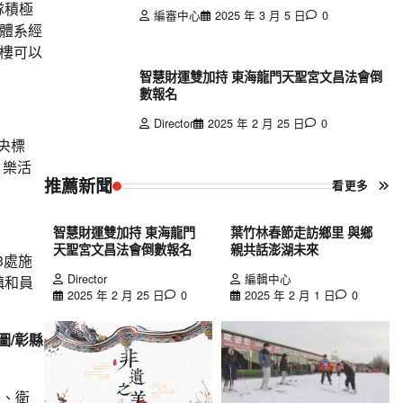
隊積極
編審中心
2025 年 3 月 5 日
0
體系經
樓可以
智慧財運雙加持 東海龍門天聖宮文昌法會倒
數報名
Director
2025 年 2 月 25 日
0
央標
、樂活
推薦新聞
看更多
智慧財運雙加持 東海龍門
葉竹林春節走訪鄉里 與鄉
天聖宮文昌法會倒數報名
親共話澎湖未來
3處施
Director
編輯中心
鎮和員
2025 年 2 月 25 日
0
2025 年 2 月 1 日
0
圖/彰縣
長、衛