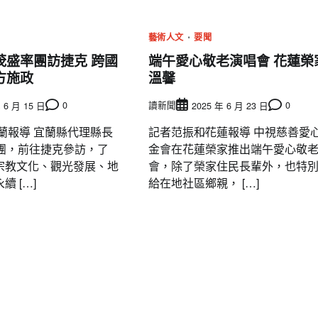
藝術人文
要聞
茂盛率團訪捷克 跨國
端午愛心敬老演唱會 花蓮榮
方施政
溫馨
0
讀新聞
0
 6 月 15 日
2025 年 6 月 23 日
蘭報導 宜蘭縣代理縣長
記者范振和∕花蓮報導 中視慈善愛
率團，前往捷克參訪，了
金會在花蓮榮家推出端午愛心敬
宗教文化、觀光發展、地
會，除了榮家住民長輩外，也特
 […]
給在地社區鄉親， […]
要聞