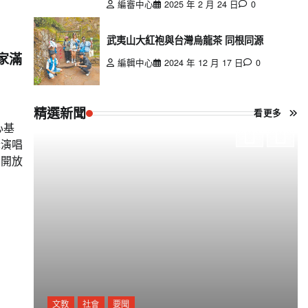
編審中心
2025 年 2 月 24 日
0
武夷山大紅袍與台灣烏龍茶 同根同源
家滿
編輯中心
2024 年 12 月 17 日
0
精選新聞
看更多
心基
老演唱
別開放
文教
社會
要聞