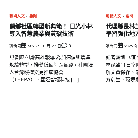
覽
藝術人文
要聞
藝術人文
要聞
偏鄉社區轉型新典範！ 日光小林
代理縣長林
導入智慧農業與黃碳技術
學習強化地
讀新聞
0
讀新聞
2025 年 6 月 27 日
2025 年
記者陳立驌/高雄報導 為加速偏鄉農業
記者蘇凱中/宜
永續轉型，推動低碳社區實踐，社團法
林茂盛11日
人台灣碳權交易推廣協會
解文資保存、
（TEEPA）、蓋婭智壤科技 […]
方創生、環境永續