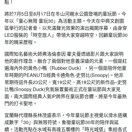
點！
將於7月5日至8月17日在冬山河親水公園登場的童玩節，今
年以「童心無限 童玩30」為活動主題。今天在中興文創園
區舉行的記者會，以充滿聲光效果的演出揭開序幕，由身穿
LED服裝的「時空旅人」帶領大家穿越時空，回顧童玩節30
年的精采歷程。
國際知名藝術大師弗洛倫泰因·霍夫曼透過影片跟大家說明
他的創作理念，融合了兩個對他意義深遠的元素，一個是紅
遍海內外的黃色小鴨（Rubber Duck），另一個是陪伴他童
年時期的PEANUTS經典卡通角色-史努比(Snoopy)。他非
常期待這件長23公尺、寬19公尺、高18公尺的新作品–史努
比鴨(Snoopy Duck)充氣裝置藝術正式在童玩節與大家見
面，兩大國際經典人氣IP跨界在童玩節合體，將是今年最熱
門的打卡聖地。
宜蘭縣代理縣長林茂盛表示，今年童玩節主視覺以滑水道構
成數字「30」與無限符號，象徵童玩節30年的陪伴與延
續。活動亮點在水域有高達五層樓的「時光城堡」集結各式