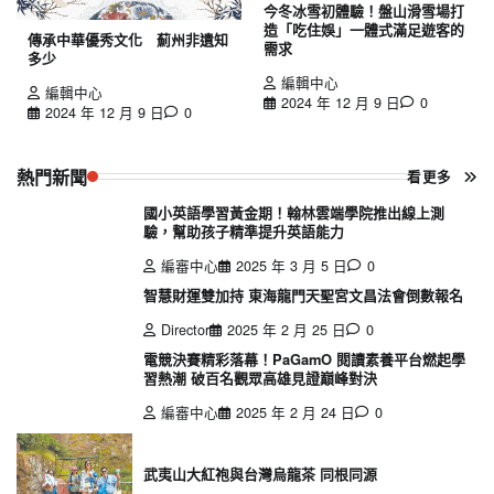
今冬冰雪初體驗！盤山滑雪場打
造「吃住娛」一體式滿足遊客的
傳承中華優秀文化 薊州非遺知
需求
多少
編輯中心
編輯中心
2024 年 12 月 9 日
0
2024 年 12 月 9 日
0
熱門新聞
看更多
國小英語學習黃金期！翰林雲端學院推出線上測
驗，幫助孩子精準提升英語能力
編審中心
2025 年 3 月 5 日
0
智慧財運雙加持 東海龍門天聖宮文昌法會倒數報名
Director
2025 年 2 月 25 日
0
電競決賽精彩落幕！PaGamO 閱讀素養平台燃起學
習熱潮 破百名觀眾高雄見證巔峰對決
編審中心
2025 年 2 月 24 日
0
武夷山大紅袍與台灣烏龍茶 同根同源