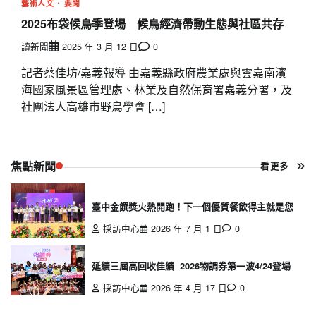
藝術人文
要聞
2025布袋候鳥季登場 候鳥經濟帶動生態與社區共存
讀新聞
2025 年 3 月 12 日
0
記者蔡佳坊/嘉義報導 由嘉義縣政府農業處與雲嘉南濱
海國家風景區管理處、林業及自然保育署嘉義分署，及
社團法人高雄市野鳥學會 […]
焦點新聞
看更多
臺中金饌獎火熱開跑！下一個優質餐飲得主就是您
採訪中心
2026 年 7 月 1 日
0
延續三屆高回收佳績 2026物調券第一波4/24登場
採訪中心
2026 年 4 月 17 日
0