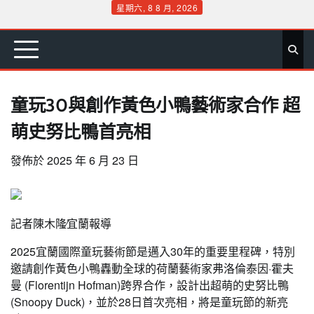
Skip
星期六, 8 8 月, 2026
to
首
要
娛
生
社
文
公
運
旅
政
地
專
content
頁
聞
樂
活
會
教
益
動
遊
治
方
欄
童玩30與創作黃色小鴨藝術家合作 超
萌史努比鴨首亮相
發佈於
2025 年 6 月 23 日
記者陳木隆∕宜蘭報導
2025宜蘭國際童玩藝術節是邁入30年的重要里程碑，特別
邀請創作黃色小鴨轟動全球的荷蘭藝術家弗洛倫泰因·霍夫
曼 (Florentijn Hofman)跨界合作，設計出超萌的史努比鴨
(Snoopy Duck)，並於28日首次亮相，將是童玩節的新亮