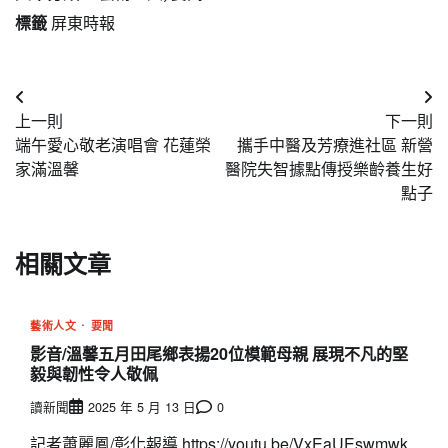
標籤
屏東時報
文
上一則
下一則
章
端午愛心敬老演唱會 花蓮榮
攜手中醫及芳療進社區 新營
導
家滿溫馨
醫院失智據點傳授樂齡養生好
點子
覽
相關文章
藝術人文
要聞
影音/溫馨五月田尾鄉表揚20位模範母親 展現不凡的堅
毅與韌性令人敬佩
讀新聞
2025 年 5 月 13 日
0
記者蕭麗鳳/彰化報導 https://youtu.be/VxEaUEswmwk