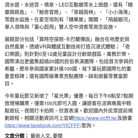
滑水道、水迷宮、噴泉、LED互動牆等水上遊戲，還有「精
靈跳跳島」、「鯨奇冒險」、「穿越雨林」、「小小海灣」
等戲水設施。在星空塔則有「糖果屋」闖關、「飛越銀河」
單人滑降與「童心起飛」雙人空中滑索等高空設施。
展館部分包括「異時空探險-卡巴蘭傳說」融合在地歷史與
自然風景，透過VR與體感互動技術打造沉浸式體驗；「奇
幻樂園」則針對0至12歲兒童設計分齡遊戲區，寓教於樂。
國際演出更邀集超過20國的民俗表演團隊，包括首次參與的
希臘，歷年參與國家累計達100國，寫下童玩節國際化的重
要里程碑；還有國際級專業亮點團隊、踩街遊藝等豐富節
目。
今年童玩節又新增了「星光票」優惠，每日下午6點至7點開
放現場購票，僅需100元即可入園，讓遊客在涼爽晚風中輕
鬆遊玩、夜間打卡拍照、欣賞表演。歡迎國內外民眾提前規
劃遊程，相關活動資訊可上官網
https://www.yicfff.tw/
及臉書
https://www.facebook.com/YICFFF/
查詢。
文章分類：
藝術人文
,
要聞