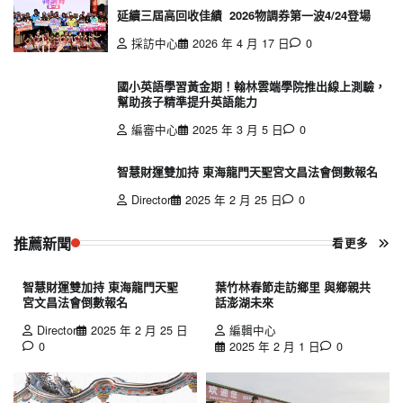
延續三屆高回收佳績 2026物調券第一波4/24登場
採訪中心
2026 年 4 月 17 日
0
國小英語學習黃金期！翰林雲端學院推出線上測驗，
幫助孩子精準提升英語能力
編審中心
2025 年 3 月 5 日
0
智慧財運雙加持 東海龍門天聖宮文昌法會倒數報名
Director
2025 年 2 月 25 日
0
推薦新聞
看更多
智慧財運雙加持 東海龍門天聖
葉竹林春節走訪鄉里 與鄉親共
宮文昌法會倒數報名
話澎湖未來
Director
2025 年 2 月 25 日
編輯中心
0
2025 年 2 月 1 日
0