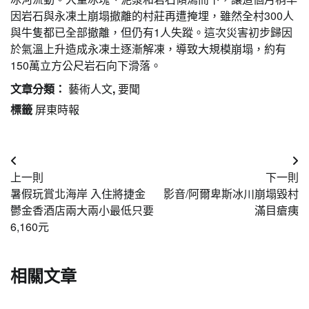
因岩石與永凍土崩塌撤離的村莊再遭掩埋，雖然全村300人
與牛隻都已全部撤離，但仍有1人失蹤。這次災害初步歸因
於氣溫上升造成永凍土逐漸解凍，導致大規模崩塌，約有
150萬立方公尺岩石向下滑落。
文章分類：
藝術人文
,
要聞
標籤
屏東時報
文
上一則
下一則
章
暑假玩賞北海岸 入住將捷金
影音/阿爾卑斯冰川崩塌毀村
導
鬱金香酒店兩大兩小最低只要
滿目瘡痍
6,160元
覽
相關文章