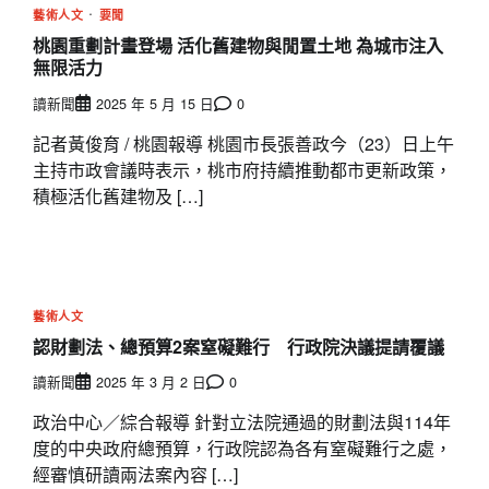
藝術人文
要聞
桃園重劃計畫登場 活化舊建物與閒置土地 為城市注入
無限活力
讀新聞
2025 年 5 月 15 日
0
記者黃俊育 / 桃園報導 桃園市長張善政今（23）日上午
主持市政會議時表示，桃市府持續推動都市更新政策，
積極活化舊建物及 […]
藝術人文
認財劃法、總預算2案窒礙難行 行政院決議提請覆議
讀新聞
2025 年 3 月 2 日
0
政治中心／綜合報導 針對立法院通過的財劃法與114年
度的中央政府總預算，行政院認為各有窒礙難行之處，
經審慎研讀兩法案內容 […]