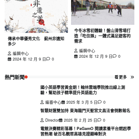
今冬冰雪初體驗！盤山滑雪場打
造「吃住娛」一體式滿足遊客的
傳承中華優秀文化 薊州非遺知
需求
多少
編輯中心
編輯中心
2024 年 12 月 9 日
0
2024 年 12 月 9 日
0
熱門新聞
看更多
國小英語學習黃金期！翰林雲端學院推出線上測
驗，幫助孩子精準提升英語能力
編審中心
2025 年 3 月 5 日
0
智慧財運雙加持 東海龍門天聖宮文昌法會倒數報名
Director
2025 年 2 月 25 日
0
電競決賽精彩落幕！PaGamO 閱讀素養平台燃起學
習熱潮 破百名觀眾高雄見證巔峰對決