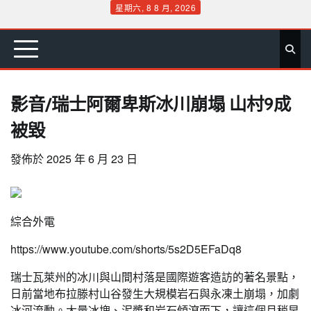
Skip
星期六, 8 8 月, 2026
to
首
要
娛
生
社
文
公
運
旅
政
地
專
content
頁
聞
樂
活
會
教
益
動
遊
治
方
欄
影音/瑞士阿爾卑斯冰川崩塌 山村9成
被毀
發佈於
2025 年 6 月 23 日
綜合外電
https://www.youtube.com/shorts/5s2D5EFaDq8
瑞士瓦萊州的冰川與山間村落是國際遊客造訪的著名景點，
日前當地布拉滕村山谷發生大規模岩石與永凍土崩塌，加劇
冰河流動。大量冰塊、泥漿和岩石傾瀉而下，讓這個月稍早