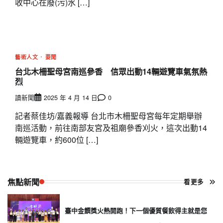
收中心在廢(污)水 […]
藝術人文
要聞
台北木柵聖母宮南巡參香 信眾出動14輛遊覽車氣氛熱
烈
讀新聞
2025 年 4 月 14 日
0
記者蔡佳坊/嘉義報導 台北市木柵聖母宮每年定期舉辦
南巡活動，前往南部友宮及祖廟參香刈火，這次出動14
輛遊覽車，約600位 […]
焦點新聞
看更多
臺中金饌獎火熱開跑！下一個優質餐飲得主就是您