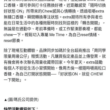
口香糖，還可參與打卡任務換好禮，近距離感受「隨時切換
好狀態 ON」所帶來的Chew感與心情轉換，透過咀嚼extra
無糖口香糖，瞬間轉換專注狀態。extra期待所有參與者也
能在日常生活中的各種微壓時刻找到這樣的「轉念開關」，
無論是在通勤中、考前準備時，或工作緊湊節奏裡，都能
chew一下，輕鬆切入專屬 Me Time，為自己reset情緒、
reset節奏。
除了現場互動體驗，品牌同步加碼於全台超商推出「周同學
限量周邊公仔」贈獎活動，凡購買指定產品並上傳發票，就
有機會將本次聯名限量收藏帶回家。今年夏天，extra鼓勵
每個人不妨從生活小習慣開始，像周杰倫一樣隨時嚼兩粒口
香糖，為自己打開狀態開關──「好狀態ON，就從 CHEW
一下開始」。
▲(圖/瑪氏公司提供)
快閃活動資訊如下：