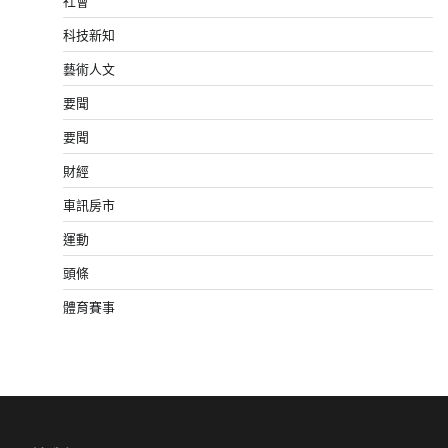
社會
科技新知
藝術人文
要聞
要聞
財經
車訊房市
運動
頭條
體育賽事