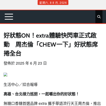
Skip
星期六, 8 8 月, 2026
to
首
要
娛
生
社
文
公
運
旅
政
地
專
content
頁
聞
樂
活
會
教
益
動
遊
治
方
欄
好狀態ON！extra體驗快閃車正式啟
動 周杰倫「CHEW一下」好狀態席
捲全台
發佈於
2025 年 6 月 23 日
生活中心／綜合報導
高雄、台北接力巡迴，一起嚼出你的好狀態！
無糖口香糖首選品牌 extra 攜手華語流行天王周杰倫，推出