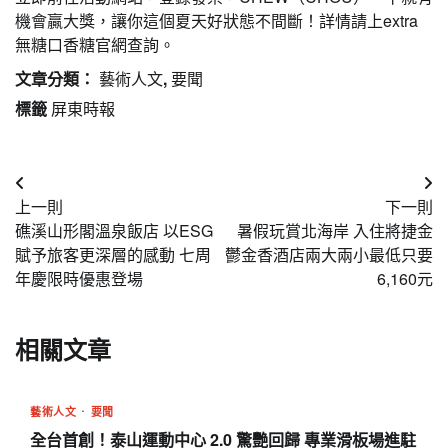
機會贏大獎，讓你這個夏天好狀態不間斷！詳情請上extra
無糖口香糖官網查詢。
文章分類：
藝術人文
,
要聞
標籤
屏東時報
文
上一則
下一則
章
礁溪山形閣溫泉飯店 以ESG
暑假玩賞北海岸 入住將捷金
導
賦予旅客更深層的感動 七周
鬱金香酒店兩大兩小最低只要
年慶限時優惠登場
6,160元
覽
相關文章
藝術人文
要聞
全台首創！泰山運動中心 2.0 驚艷回歸 專業滑板場進駐