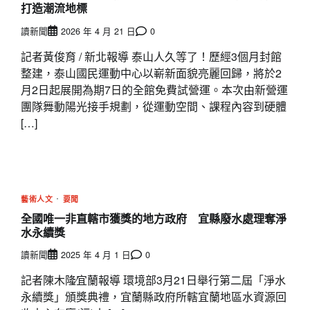
打造潮流地標
讀新聞
2026 年 4 月 21 日
0
記者黃俊育 / 新北報導 泰山人久等了！歷經3個月封館
整建，泰山國民運動中心以嶄新面貌亮麗回歸，將於2
月2日起展開為期7日的全館免費試營運。本次由新營運
團隊舞動陽光接手規劃，從運動空間、課程內容到硬體
[…]
藝術人文
要聞
全國唯一非直轄市獲獎的地方政府 宜縣廢水處理奪淨
水永續獎
讀新聞
2025 年 4 月 1 日
0
記者陳木隆∕宜蘭報導 環境部3月21日舉行第二屆「淨水
永續獎」頒獎典禮，宜蘭縣政府所轄宜蘭地區水資源回