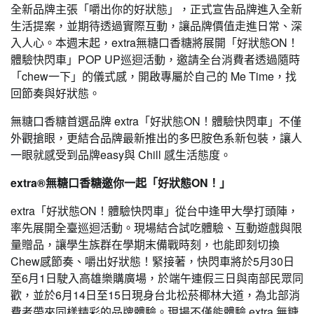
全新品牌主張「嚼出你的好狀態」，正式宣告品牌進入全新
生活提案，並期待透過實際互動，讓品牌價值走進日常、深
入人心。本週末起，extra無糖口香糖將展開「好狀態ON！
體驗快閃車」POP UP巡迴活動，邀請全台消費者透過隨時
「chew一下」的儀式感，開啟專屬於自己的 Me Time，找
回節奏與好狀態。
無糖口香糖首選品牌 extra「好狀態ON！體驗快閃車」不僅
外觀搶眼，更結合品牌最新推出的多巴胺色系新包裝，讓人
一眼就感受到品牌easy與 Chill 感生活態度。
extra®無糖口香糖邀你一起「好狀態ON！」
extra「好狀態ON！體驗快閃車」從台中逢甲大學打頭陣，
率先展開全臺巡迴活動。現場結合試吃體驗、互動遊戲與限
量贈品，讓學生族群在學期末備戰時刻，也能即刻切換
Chew感節奏、嚼出好狀態！緊接著，快閃車將於5月30日
至6月1日駛入高雄樂購廣場，於端午連假三日與南部民眾同
歡，並於6月14日至15日現身台北松菸椰林大道，為北部消
費者帶來同樣精彩的品牌體驗。現場不僅能體驗 extra 無糖