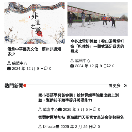
今冬冰雪初體驗！盤山滑雪場打
造「吃住娛」一體式滿足遊客的
傳承中華優秀文化 薊州非遺知
需求
多少
編輯中心
編輯中心
2024 年 12 月 9 日
0
2024 年 12 月 9 日
0
熱門新聞
看更多
國小英語學習黃金期！翰林雲端學院推出線上測
驗，幫助孩子精準提升英語能力
編審中心
2025 年 3 月 5 日
0
智慧財運雙加持 東海龍門天聖宮文昌法會倒數報名
Director
2025 年 2 月 25 日
0