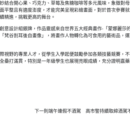
妙結合開心果、巧克力、草莓及焦糖咖啡等多元風味，象徵對母
面平整且有適度澎度，才能完美呈現彩繪畫面，對於首次參賽就
續精進，挑戰更高的舞台。
創意設計組銀牌，作品靈感來自世界五大經典畫作-「蒙娜麗莎
「梵谷割耳後自畫像」，將畫作人物轉化為可食用的藝術品，運
際視野的專業人才，從學生入學起便鼓勵參加各類技藝競賽，不
全壘打滿貫，特別是一年級學生也展現亮眼成績，充分證明嘉藥
下一則
端午連假不酒駕 高市警持續取締酒駕