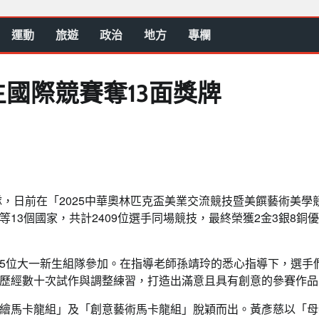
運動
旅遊
政治
地方
專欄
國際競賽奪13面獎牌
，日前在「2025中華奧林匹克盃美業交流競技暨美饌藝術美學
13個國家，共計2409位選手同場競技，最終榮獲2金3銀8銅
5位大一新生組隊參加。在指導老師孫靖玲的悉心指導下，選手
歷經數十次試作與調整練習，打造出滿意且具有創意的參賽作品
繪馬卡龍組」及「創意藝術馬卡龍組」脫穎而出。黃彥慈以「母