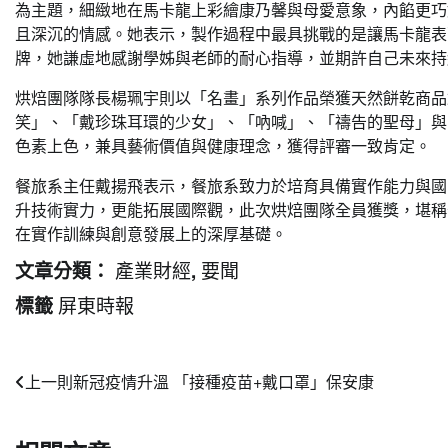
為主題，細緻地在馬卡龍上彩繪康乃馨與母愛意象，內餡更巧
且深沉的情感。她表示，製作過程中最具挑戰的是讓馬卡龍表
牌，她謙虛地感謝學姊與老師的耐心指導，並期許自己未來持
烘焙團隊隊長楊珮宇則以「名畫」系列作品榮獲天然餅乾商品
笑」、「戴珍珠耳環的少女」、「吶喊」、「禱告的聖母」與
色素上色，兼具藝術價值與健康理念，獲得評審一致肯定。
餐旅系主任戴揚飛表示，餐旅系致力於培育具備實作能力與國
升技術實力，更能拓展國際觀，此次烘焙團隊全員獲獎，堪稱
在實作訓練與創意發展上的深厚基礎。
產業財經
要聞
文章分類：
,
屏東時報
標籤
文
上一則
新冠疫情升溫 「接種疫苗+戴口罩」保安康
章