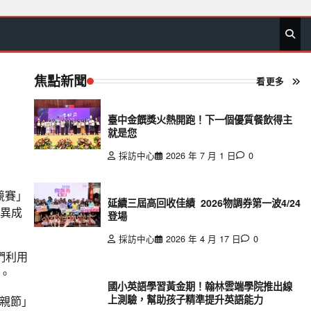
首
要
娛
生
社
文
公
運
旅
政
地
專
頁
聞
樂
活
會
教
益
動
遊
治
方
欄
焦點新聞
看更多
臺中金饌獎火熱開跑！下一個優質餐飲得主
就是您
採訪中心
2026 年 7 月 1 日
0
競賽」
延續三屆高回收佳績 2026物調券第一波4/24
優異成
登場
採訪中心
2026 年 4 月 17 日
0
們利用
。
國小英語學習黃金期！翰林雲端學院推出線
上測驗，幫助孩子精準提升英語能力
親節」