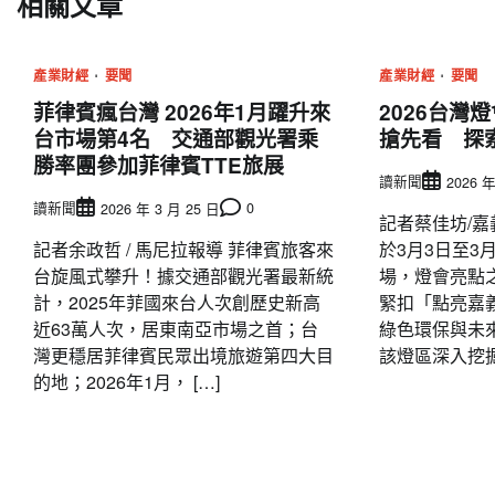
相關文章
導
覽
產業財經
要聞
產業財經
要聞
菲律賓瘋台灣 2026年1月躍升來
2026台灣
台市場第4名 交通部觀光署乘
搶先看 探
勝率團參加菲律賓TTE旅展
讀新聞
2026 年
讀新聞
0
2026 年 3 月 25 日
記者蔡佳坊/嘉
記者余政哲 / 馬尼拉報導 菲律賓旅客來
於3月3日至3
台旋風式攀升！據交通部觀光署最新統
場，燈會亮點
計，2025年菲國來台人次創歷史新高
緊扣「點亮嘉
近63萬人次，居東南亞市場之首；台
綠色環保與未
灣更穩居菲律賓民眾出境旅遊第四大目
該燈區深入挖掘
的地；2026年1月， […]