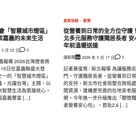
產業財經
要聞
燈會「智慧城市燈區」
從營養到日常的全方位守護
索嘉義的未來生活
北多元服務守護獨居長者 安
年前溫暖送達
0
 3 月 23 日
讀新聞
0
2026 年 5 月 17 日
義報導 2026台灣燈會將
月15日在嘉義縣盛大登
記者黃俊育 / 新北報導 為讓服務
之一的「智慧城市燈區」
門，守護獨居長者，從營養到日
義，光躍台灣」主題，以
的支持，新北市社會局整合跨局
來智慧生活為策展核心。
間資源，建構更完善的在地安老
嘉義豐富 […]
網。今年進一步升級推出「關懷
者營養安心包」，首批2,6 […]