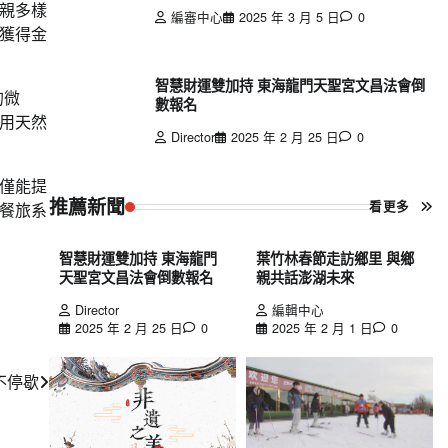
親多樣
編審中心
2025 年 3 月 5 日
0
獲得金
智慧財運雙加持 東海龍門天聖宮文昌法會倒
的微
數報名
用天然
Director
2025 年 2 月 25 日
0
僅能提
推薦新聞
看更多
餐旅系
智慧財運雙加持 東海龍門
葉竹林春節走訪鄉里 與鄉
天聖宮文昌法會倒數報名
親共話澎湖未來
Director
編輯中心
2025 年 2 月 25 日
0
2025 年 2 月 1 日
0
不停歇