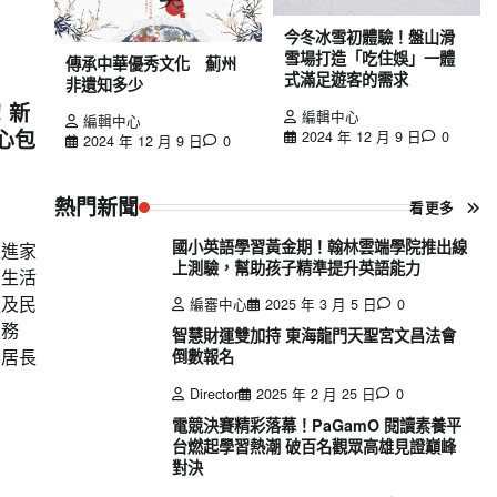
今冬冰雪初體驗！盤山滑
雪場打造「吃住娛」一體
傳承中華優秀文化 薊州
式滿足遊客的需求
非遺知多少
！新
編輯中心
編輯中心
心包
2024 年 12 月 9 日
0
2024 年 12 月 9 日
0
熱門新聞
看更多
國小英語學習黃金期！翰林雲端學院推出線
走進家
上測驗，幫助孩子精準提升英語能力
常生活
處及民
編審中心
2025 年 3 月 5 日
0
服務
智慧財運雙加持 東海龍門天聖宮文昌法會
獨居長
倒數報名
Director
2025 年 2 月 25 日
0
電競決賽精彩落幕！PaGamO 閱讀素養平
台燃起學習熱潮 破百名觀眾高雄見證巔峰
對決