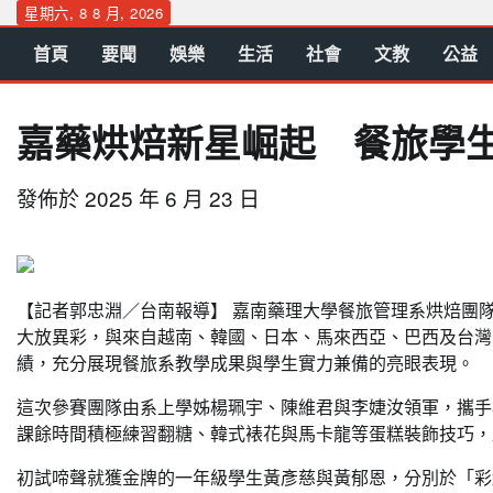
Skip
星期六, 8 8 月, 2026
to
首頁
要聞
娛樂
生活
社會
文教
公益
content
嘉藥烘焙新星崛起 餐旅學生
發佈於
2025 年 6 月 23 日
【
記者郭忠淵／台南報導
】
嘉南藥理大學餐旅管理系烘焙團隊
大放異彩，與來自越南、韓國、日本、馬來西亞、巴西及台灣等
績，充分展現餐旅系教學成果與學生實力兼備的亮眼表現。
這次參賽團隊由系上學姊楊珮宇、陳維君與李婕汝領軍，攜手
課餘時間積極練習翻糖、韓式裱花與馬卡龍等蛋糕裝飾技巧，
初試啼聲就獲金牌的一年級學生黃彥慈與黃郁恩，分別於「彩