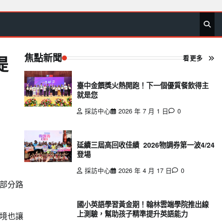
首
要
娛
生
社
文
公
運
旅
政
地
專
頁
聞
樂
活
會
教
益
動
遊
治
方
欄
焦點新聞
看更多
提
臺中金饌獎火熱開跑！下一個優質餐飲得主
就是您
採訪中心
2026 年 7 月 1 日
0
延續三屆高回收佳績 2026物調券第一波4/24
登場
採訪中心
2026 年 4 月 17 日
0
部分路
國小英語學習黃金期！翰林雲端學院推出線
上測驗，幫助孩子精準提升英語能力
境也讓