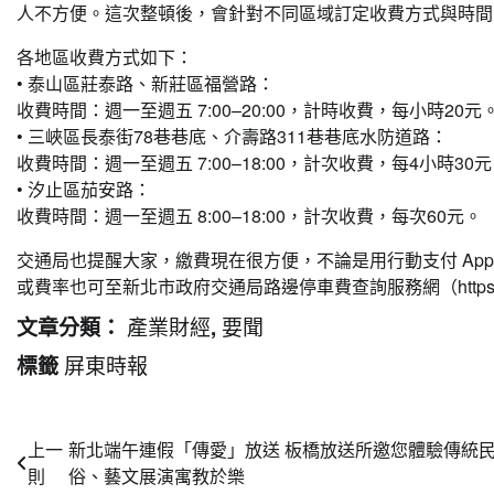
人不方便。這次整頓後，會針對不同區域訂定收費方式與時間
各地區收費方式如下：
• 泰山區莊泰路、新莊區福營路：
收費時間：週一至週五 7:00–20:00，計時收費，每小時20元
• 三峽區長泰街78巷巷底、介壽路311巷巷底水防道路：
收費時間：週一至週五 7:00–18:00，計次收費，每4小時30
• 汐止區茄安路：
收費時間：週一至週五 8:00–18:00，計次收費，每次60元。
交通局也提醒大家，繳費現在很方便，不論是用行動支付 A
或費率也可至新北市政府交通局路邊停車費查詢服務網（https://parkweb
產業財經
要聞
文章分類：
,
屏東時報
標籤
文
上一
新北端午連假「傳愛」放送 板橋放送所邀您體驗傳統
則
俗、藝文展演寓教於樂