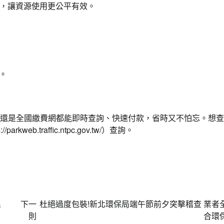
，讓資源使用更公平有效。
。
元。
pp還是全國繳費網都能即時查詢、快速付款，省時又不怕忘。想
.traffic.ntpc.gov.tw/）查詢。
民
下一
杜絕過度包裝!新北環保局端午節前夕突擊稽查 業者
則
合環