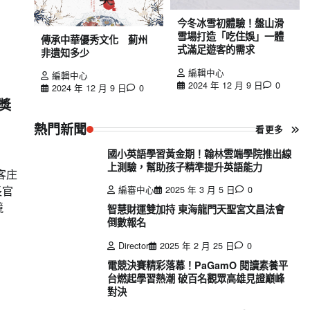
今冬冰雪初體驗！盤山滑
雪場打造「吃住娛」一體
傳承中華優秀文化 薊州
式滿足遊客的需求
非遺知多少
編輯中心
編輯中心
2024 年 12 月 9 日
0
2024 年 12 月 9 日
0
獎
熱門新聞
看更多
國小英語學習黃金期！翰林雲端學院推出線
上測驗，幫助孩子精準提升英語能力
客庄
編審中心
2025 年 3 月 5 日
0
長官
競
智慧財運雙加持 東海龍門天聖宮文昌法會
倒數報名
Director
2025 年 2 月 25 日
0
電競決賽精彩落幕！PaGamO 閱讀素養平
台燃起學習熱潮 破百名觀眾高雄見證巔峰
對決