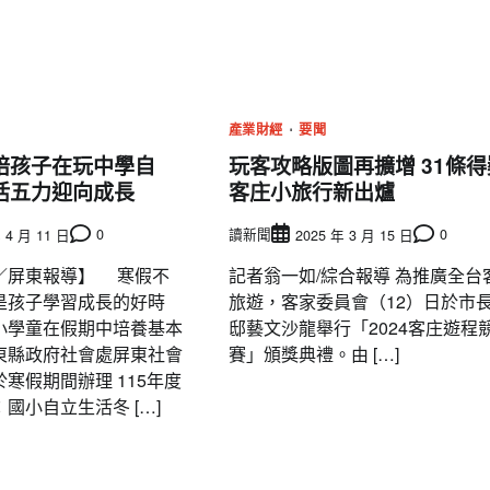
產業財經
要聞
陪孩子在玩中學自
玩客攻略版圖再擴增 31條得
活五力迎向成長
客庄小旅行新出爐
0
讀新聞
0
 4 月 11 日
2025 年 3 月 15 日
／屏東報導】 寒假不
記者翁一如/綜合報導 為推廣全台
是孩子學習成長的好時
旅遊，客家委員會（12）日於市
小學童在假期中培養基本
邸藝文沙龍舉行「2024客庄遊程
東縣政府社會處屏東社會
賽」頒獎典禮。由 […]
寒假期間辦理 115年度
國小自立生活冬 […]