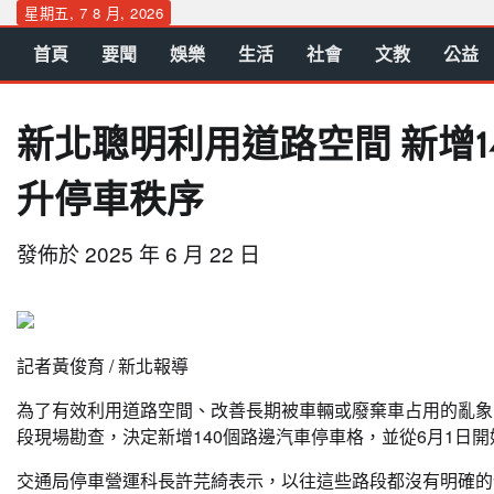
Skip
星期五, 7 8 月, 2026
to
首頁
要聞
娛樂
生活
社會
文教
公益
content
新北聰明利用道路空間 新增1
升停車秩序
發佈於
2025 年 6 月 22 日
記者黃俊育 / 新北報導
為了有效利用道路空間、改善長期被車輛或廢棄車占用的亂象
段現場勘查，決定新增140個路邊汽車停車格，並從6月1日
交通局停車營運科長許芫綺表示，以往這些路段都沒有明確的