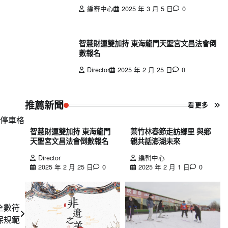
編審中心
2025 年 3 月 5 日
0
智慧財運雙加持 東海龍門天聖宮文昌法會倒
數報名
Director
2025 年 2 月 25 日
0
推薦新聞
看更多
查停車格
智慧財運雙加持 東海龍門
葉竹林春節走訪鄉里 與鄉
天聖宮文昌法會倒數報名
親共話澎湖未來
Director
編輯中心
2025 年 2 月 25 日
0
2025 年 2 月 1 日
0
全數符
保規範