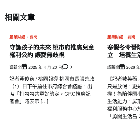
章
導
相關文章
覽
產業財經
要聞
產業財經
要聞
守護孩子的未來 桃市府推廣兒童
寒假冬令營
權利公約 讓愛無歧視
立 培養生
讀新聞
0
讀新聞
2025 年 4 月 20 日
2026 年
記者黃俊育 / 桃園報導 桃園市長張善政
【記者戴英薇
（1）日下午前往市府綜合會議廳，出
只是放假，更
席「打勾勾共童好約定，CRC推廣記
機！為陪伴國
者會」時表示 […]
生活能力，屏
福利服務中心於
「勇闖生活島：