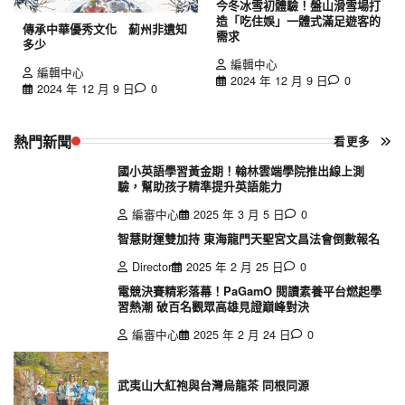
今冬冰雪初體驗！盤山滑雪場打
造「吃住娛」一體式滿足遊客的
傳承中華優秀文化 薊州非遺知
需求
多少
編輯中心
編輯中心
2024 年 12 月 9 日
0
2024 年 12 月 9 日
0
熱門新聞
看更多
國小英語學習黃金期！翰林雲端學院推出線上測
驗，幫助孩子精準提升英語能力
編審中心
2025 年 3 月 5 日
0
智慧財運雙加持 東海龍門天聖宮文昌法會倒數報名
Director
2025 年 2 月 25 日
0
電競決賽精彩落幕！PaGamO 閱讀素養平台燃起學
習熱潮 破百名觀眾高雄見證巔峰對決
編審中心
2025 年 2 月 24 日
0
武夷山大紅袍與台灣烏龍茶 同根同源