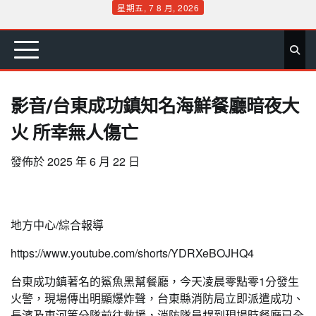
Skip
星期五, 7 8 月, 2026
to
首
要
娛
生
社
文
公
運
旅
政
地
專
content
頁
聞
樂
活
會
教
益
動
遊
治
方
欄
影音/台東成功鎮知名海鮮餐廳暗夜大
火 所幸無人傷亡
發佈於
2025 年 6 月 22 日
地方中心/綜合報導
https://www.youtube.com/shorts/YDRXeBOJHQ4
台東成功鎮著名的鯊魚黑幫餐廳，今天凌晨零點零1分發生
火警，現場傳出明顯爆炸聲，台東縣消防局立即派遣成功、
長濱及東河等分隊前往救援，消防隊員趕到現場時餐廳已全