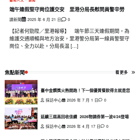
藝術人文
要聞
端午連假堅守崗位護交安 里港分局長慰問員警辛勞
讀新聞
2025 年 6 月 21 日
0
【記者何勁陞／里港報導】 端午節三天連假期間，為
維護交通順暢與地方治安，里港警分局第一線員警堅守
崗位、全力以赴。分局長温 […]
焦點新聞
看更多
臺中金饌獎火熱開跑！下一個優質餐飲得主就是您
採訪中心
2026 年 7 月 1 日
0
延續三屆高回收佳績 2026物調券第一波4/24登場
採訪中心
2026 年 4 月 17 日
0