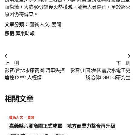
面燃燒，大約40分鐘後火勢撲滅，並無人員傷亡，至於起火
原因仍待調查。
文章分類：
藝術人文
,
要聞
標籤
屏東時報
文
上一則
下一則
章
影音/台北永康商圈 汽車失控
影音/川普:美國需要水電工更
導
連撞13車1人輕傷
勝哈佛LGBTQ研究生
覽
相關文章
藝術人文
要聞
嘉義縣六腳商圈正式成軍 地方商業力整合再升級