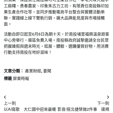
工麻糬、勇春農家、印象朱古力工坊、有限責任南投縣印加
果生產合作社等，並同步推動電商平台整合與實體活動串
聯，實踐線上線下雙軌行銷，擴大品牌能見度與市場接觸
面。
活動自即日起至6月8日為期十天，於南投埔里福興溫泉遊客
中心旁舉行，展區免費入場。南投縣政府誠摯邀請全台民眾
把握連假與週末時光，逛展、體驗、選購優質好物，用消費
行動支持南投在地好滋味！
文章分類：
產業財經
,
要聞
標籤
屏東時報
文
上一則
下一則
章
以AI寫歌 大仁國中迎來最暖
影音/搭北捷禁做2件事 違規