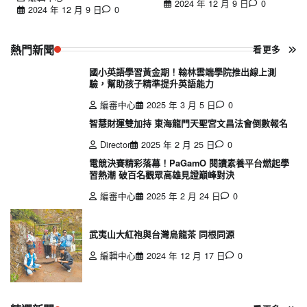
2024 年 12 月 9 日
0
2024 年 12 月 9 日
0
熱門新聞
看更多
國小英語學習黃金期！翰林雲端學院推出線上測
驗，幫助孩子精準提升英語能力
編審中心
2025 年 3 月 5 日
0
智慧財運雙加持 東海龍門天聖宮文昌法會倒數報名
Director
2025 年 2 月 25 日
0
電競決賽精彩落幕！PaGamO 閱讀素養平台燃起學
習熱潮 破百名觀眾高雄見證巔峰對決
編審中心
2025 年 2 月 24 日
0
武夷山大紅袍與台灣烏龍茶 同根同源
編輯中心
2024 年 12 月 17 日
0