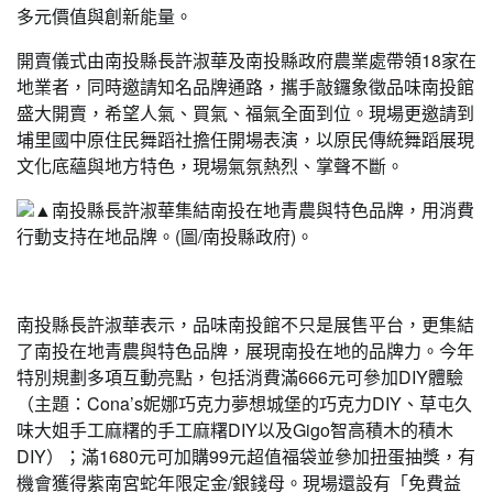
多元價值與創新能量。
開賣儀式由南投縣長許淑華及南投縣政府農業處帶領18家在
地業者，同時邀請知名品牌通路，攜手敲鑼象徵品味南投館
盛大開賣，希望人氣、買氣、福氣全面到位。現場更邀請到
埔里國中原住民舞蹈社擔任開場表演，以原民傳統舞蹈展現
文化底蘊與地方特色，現場氣氛熱烈、掌聲不斷。
▲南投縣長許淑華集結南投在地青農與特色品牌，用消費
行動支持在地品牌。(圖/南投縣政府)。
南投縣長許淑華表示，品味南投館不只是展售平台，更集結
了南投在地青農與特色品牌，展現南投在地的品牌力。今年
特別規劃多項互動亮點，包括消費滿666元可參加DIY體驗
（主題：Cona’s妮娜巧克力夢想城堡的巧克力DIY、草屯久
味大姐手工麻糬的手工麻糬DIY以及Gigo智高積木的積木
DIY）；滿1680元可加購99元超值福袋並參加扭蛋抽獎，有
機會獲得紫南宮蛇年限定金/銀錢母。現場還設有「免費益