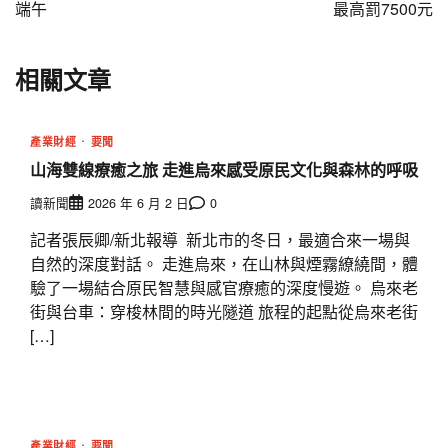
導
端午
最高罰7500元
覽
相關文章
產業財經
要聞
山海雙線療癒之旅 走進烏來感受原民文化與森林的呼吸
讀新聞
2026 年 6 月 2 日
0
記者張辰卿/新北報導 新北市的冬日，最適合來一場與
自然的深度對話。 走進烏來，在山林與煙霧繚繞間，體
驗了一場結合原民智慧與感官療癒的深度慢遊。 烏來老
街與台車：穿梭林間的時光隧道 旅程的起點從烏來老街
[…]
產業財經
要聞