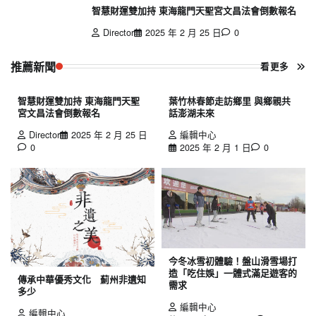
智慧財運雙加持 東海龍門天聖宮文昌法會倒數報名
Director
2025 年 2 月 25 日
0
推薦新聞
看更多
智慧財運雙加持 東海龍門天聖
葉竹林春節走訪鄉里 與鄉親共
宮文昌法會倒數報名
話澎湖未來
Director
2025 年 2 月 25 日
編輯中心
0
2025 年 2 月 1 日
0
今冬冰雪初體驗！盤山滑雪場打
造「吃住娛」一體式滿足遊客的
傳承中華優秀文化 薊州非遺知
需求
多少
編輯中心
編輯中心