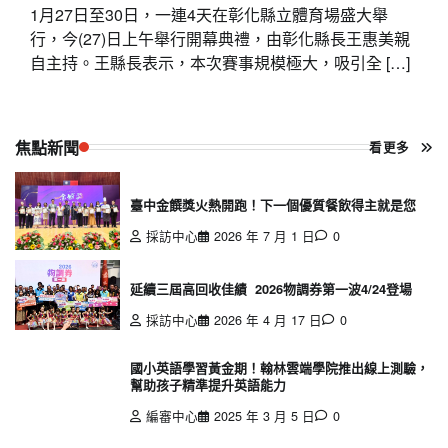
1月27日至30日，一連4天在彰化縣立體育場盛大舉
行，今(27)日上午舉行開幕典禮，由彰化縣長王惠美親
自主持。王縣長表示，本次賽事規模極大，吸引全 […]
焦點新聞
看更多
臺中金饌獎火熱開跑！下一個優質餐飲得主就是您
採訪中心
2026 年 7 月 1 日
0
延續三屆高回收佳績 2026物調券第一波4/24登場
採訪中心
2026 年 4 月 17 日
0
國小英語學習黃金期！翰林雲端學院推出線上測驗，
幫助孩子精準提升英語能力
編審中心
2025 年 3 月 5 日
0