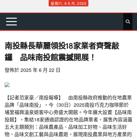
Skip
星期六, 8 8 月, 2026
to
首
要
娛
生
社
文
公
運
旅
政
地
專
content
頁
聞
樂
活
會
教
益
動
遊
治
方
欄
南投縣長華麗領投18家業者齊聲敲
鑼 品味南投館震撼開展！
發佈於
2025 年 6 月 22 日
【記者范家豪／南投報導】 由南投縣政府推動的在地農業
品牌「品味南投」，今（30日）2025南投巧克力咖啡節於
埔里福興溫泉遊客中心旁盛大開館。今年擴大設置【品味南
投館】，集結18家通過認證的在地品牌業者，展售內容涵蓋
五大主題類別：品味農產品、品味加工好物、品味生活好
物、品味文創工藝與品味農遊，展現南投農業與地方產業的