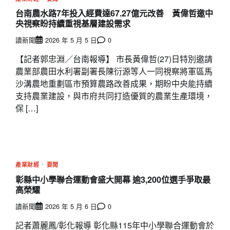
台南農水路7年投入經費達67.27億元改善 黃偉哲邀中
央視察盼持續重視基層建設需求
讀新聞
2026 年 5 月 5 日
0
【記者郭忠淵／台南報導】 市長黃偉哲(27)日特別邀請
農業部農田水利署副署長陳衍源等人一同視察將軍區馬
沙溝農地重劃區市預算農路改善成果，期盼中央能持續
支持農業建設，與市府共同打造優質的農業生產環境，
保 […]
產業財經
要聞
彰縣中小學聯合運動會盛大開幕 逾3,200位選手爭取最
高榮耀
讀新聞
2026 年 5 月 6 日
0
記者蕭麗鳳/彰化報導 彰化縣115年中小學聯合運動會於