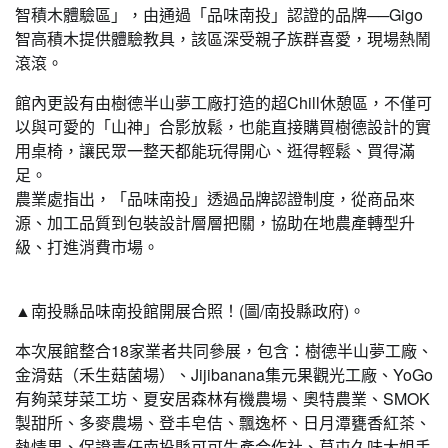
智積木體驗區」，由通過「品味南投」認證的品牌──Gigo
智高積木提供體驗教具，該區深受親子族群喜愛，現場熱鬧
滾滾。
館內更設有由樹德半山夢工廠打造的超Chill休憩區，不僅可
以與可愛的「山神」合影放鬆，也能直接購買樹德設計的實
用桌椅，讓民眾一整天都能玩得開心、逛得輕鬆、買得滿
足。
農業處指出，「品味南投」透過品牌認證制度，從商品來
源、加工品質到包裝設計層層把關，協助在地農產轉型升
級、打進消費市場。
▲南投縣品味南投館開展合照！(圖/南投縣政府)。
本次展館整合18家業者共同參展，包含：樹德半山夢工廠、
金滑菇（禾生菇菌場）、Jijibanana集元果觀光工廠、YoGo
有夠菜芽菜工坊、夏安居森林有機農場、奧特農業、SMOK
製甜所、多麥農場、登丰皂佶、飄逸杯、日月潭甕香紅茶、
熱情果、保證責任南投縣可可生產合作社、草屯久味大姐手