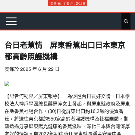
Skip
星期五, 7 8 月, 2026
to
首
要
娛
生
社
文
公
運
旅
政
地
專
content
頁
聞
樂
活
會
教
益
動
遊
治
方
欄
台日老蕉情 屏東香蕉出口日本東京
都高齡照護機構
發佈於
2025 年 6 月 22 日
【記者何勁陞／屏東報導】 為促進台日友好交情，日本學
校法人神戶學園總長蔣惠萍女士發起，與屏東縣政府及屏東
在地香蕉社場合作，(30)日從屏東出口約16.2噸的優質香
蕉，將送往東京都約550家高齡者照護機構及社福團體，期
望透過分享屏東陽光健康的香蕉滋味，深化日本與台灣深厚
友好的情誼。
自2022年初由時任屏東縣長潘孟安居中牽