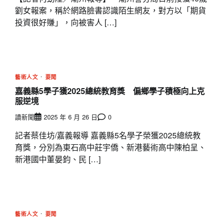
劉女報案，稱於網路臉書認識陌生網友，對方以「期貨
投資很好賺」，向被害人 […]
藝術人文
要聞
嘉義縣5學子獲2025總統教育獎 偏鄉學子積極向上克
服逆境
讀新聞
2025 年 6 月 26 日
0
記者蔡佳坊/嘉義報導 嘉義縣5名學子榮獲2025總統教
育獎，分別為東石高中莊宇僑、新港藝術高中陳柏呈、
新港國中董晏鈞、民 […]
藝術人文
要聞