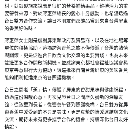
材。對銀髮族來說應是很好的營養補給果品，維持活力的重
要營養來源。對於蔣惠萍總長的愛心十分感動，也希望透過
台日雙方合作交流，讓日本朋友們都能品嘗到來自台灣屏東
的香蕉好滋味。
蔣惠萍女士則是感謝屏東縣政府及貿易商，以及在地社場等
單位的積極協助，這場跨海香蕉之旅不僅傳遞了台灣的熱情
與關懷，更是促進台日飲食文化交流的重要實踐，也為未來
雙邊更多合作開啟新契機。並感謝東京都社會福祉協議會與
東京善意銀行大力協助，讓這批來自南台灣屏東的美味香蕉
能夠順利抵達東京的各照護機構。
台日之間老「蕉」情，傳遞了屏東的香甜果味與健康祝福，
透過這份溫暖心意，再次見證台日之間歷久彌新的深厚友
誼。從孩童到長者，從營養午餐到照護機構，台日雙方從屏
東香蕉中感受到的不只是美味，更是真摯的情感連結與文化
交流，期待未來有更多攜手合作的機會，持續深化台日友好
情誼。