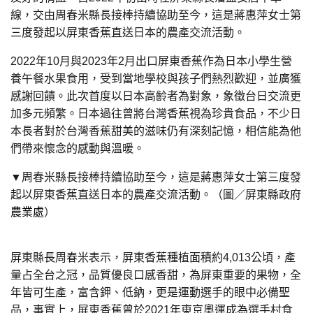
線，交由周春米縣長接棒持續協助至今，這是蔣惠萍女士第
三度發起以屏東香蕉直送日本的農產交流活動。
2022年10月與2023年2月出口屏東香蕉作為日本小學生營
養午餐水果食用，受到當地學校與孩子們熱烈歡迎，並廣獲
感謝回饋。此次首度以日本高齡者為對象，象徵台日交流更
加多元頻繁。日本過往曾將台灣香蕉視為珍貴食品，不少日
本長者對於台灣香蕉甜美的滋味仍有深刻記憶，相信能為他
們帶來懷念的感動與溫暖。
▼
周春米縣長接棒持續協助至今，這是蔣惠萍女士第三度發
。（圖／
起以屏東香蕉直送日本的農產交流活動
屏東縣政府
）
農業處
屏東縣長周春米表示，屏東香蕉種植面積約4,013公頃，產
量占全台之冠，品質優良口感香甜，為屏東重要的果物，全
年皆可生產，富含鉀、低鈉，更是運動選手的眼中必備聖
品，事實上，屏東香蕉曾於2021年東京奧運成為選手村食