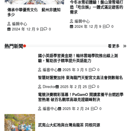
今冬冰雪初體驗！盤山滑雪場打
造「吃住娛」一體式滿足遊客的
傳承中華優秀文化 薊州非遺知
需求
多少
編輯中心
編輯中心
2024 年 12 月 9 日
0
2024 年 12 月 9 日
0
熱門新聞
看更多
國小英語學習黃金期！翰林雲端學院推出線上測
驗，幫助孩子精準提升英語能力
編審中心
2025 年 3 月 5 日
0
智慧財運雙加持 東海龍門天聖宮文昌法會倒數報名
Director
2025 年 2 月 25 日
0
電競決賽精彩落幕！PaGamO 閱讀素養平台燃起學
習熱潮 破百名觀眾高雄見證巔峰對決
編審中心
2025 年 2 月 24 日
0
武夷山大紅袍與台灣烏龍茶 同根同源