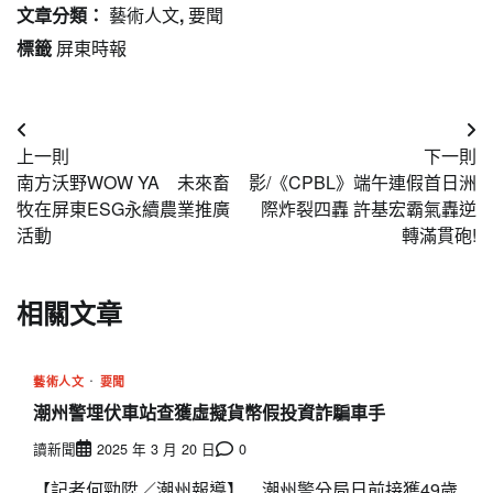
文章分類：
藝術人文
,
要聞
標籤
屏東時報
文
上一則
下一則
章
南方沃野WOW YA 未來畜
影/《CPBL》端午連假首日洲
導
牧在屏東ESG永續農業推廣
際炸裂四轟 許基宏霸氣轟逆
活動
轉滿貫砲!
覽
相關文章
藝術人文
要聞
潮州警埋伏車站查獲虛擬貨幣假投資詐騙車手
讀新聞
2025 年 3 月 20 日
0
【記者何勁陞／潮州報導】 潮州警分局日前接獲49歲