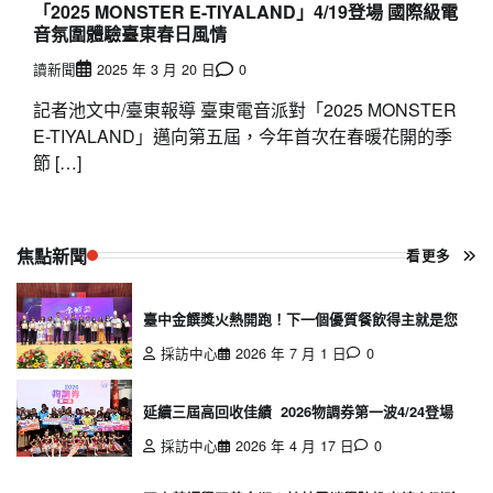
「2025 MONSTER E-TIYALAND」4/19登場 國際級電
音氛圍體驗臺東春日風情
讀新聞
2025 年 3 月 20 日
0
記者池文中/臺東報導 臺東電音派對「2025 MONSTER
E-TIYALAND」邁向第五屆，今年首次在春暖花開的季
節 […]
焦點新聞
看更多
臺中金饌獎火熱開跑！下一個優質餐飲得主就是您
採訪中心
2026 年 7 月 1 日
0
延續三屆高回收佳績 2026物調券第一波4/24登場
採訪中心
2026 年 4 月 17 日
0