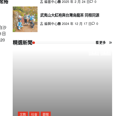
席捲
編審中心
2025 年 2 月 24 日
0
武夷山大紅袍與台灣烏龍茶 同根同源
編輯中心
2024 年 12 月 17 日
0
白沙
1日
20
精選新聞
看更多
文教
社會
要聞