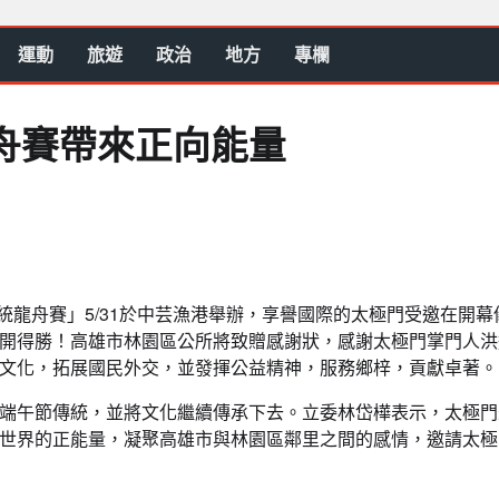
運動
旅遊
政治
地方
專欄
龍舟賽帶來正向能量
傳統龍舟賽」5/31於中芸漁港舉辦，享譽國際的太極門受邀在開幕
開得勝！高雄市林園區公所將致贈感謝狀，感謝太極門掌門人洪
文化，拓展國民外交，並發揮公益精神，服務鄉梓，貢獻卓著。
端午節傳統，並將文化繼續傳承下去。立委林岱樺表示，太極門
世界的正能量，凝聚高雄市與林園區鄰里之間的感情，邀請太極