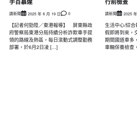
手百慕達
行前檢查
讀新聞
0
讀新聞
2025 年 6 月 19 日
2025 年
【記者何勁陞／東港報導】 屏東縣政
生活中心/綜合
府警察局東港分局持續分析詐欺車手提
假即將到來，
領的路線及熱區，每日滾動式調整勤務
期間國道車多
部署，於6月2日凌 […]
車輛保養檢查， 