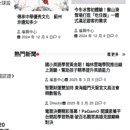
全球設
今冬冰雪初體驗！盤山滑
雪場打造「吃住娛」一體
傳承中華優秀文化 薊州
式滿足遊客的需求
非遺知多少
編輯中心
編輯中心
2024 年 12 月 9 日
0
2024 年 12 月 9 日
0
熱門新聞
看更多
國小英語學習黃金期！翰林雲端學院推出線
上測驗，幫助孩子精準提升英語能力
國認證
編審中心
2025 年 3 月 5 日
0
智慧財運雙加持 東海龍門天聖宮文昌法會
倒數報名
Director
2025 年 2 月 25 日
0
電競決賽精彩落幕！PaGamO 閱讀素養平
台燃起學習熱潮 破百名觀眾高雄見證巔峰
對決
20