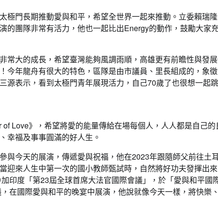
太極門長期推動愛與和平，希望全世界一起來推動。立委賴瑞隆
的團隊非常有活力，他也一起比出Energy的動作，鼓勵大家
非常大的成長，希望臺灣能夠風調雨順，高雄更有前瞻性與發展
！今年龍舟有很大的特色，區隊是由市議員、里長組成的，象徵
三源表示，看到太極門青年展現活力，自己70歲了也很想一起
he Power of Love》，希望將愛的能量傳給在場每個人，人人都是自己
、幸福及事事圓滿的好人生。
參與今天的展演，傳遞愛與祝福，他在2023年跟隨師父前往土
當迎來人生中第一次的國小教師甄試時，自然將好功夫發揮出來
參加印度「第23屆全球首席大法官國際會議」，於「愛與和平國
會議，在國際愛與和平的晚宴中展演，他說就像今天一樣，將快樂