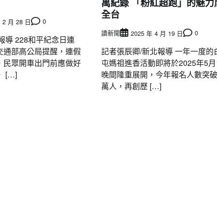
萬紀錄 「粉紅超跑」的魅力
全台
0
 2 月 28 日
讀新聞
0
2025 年 4 月 19 日
報導 228和平紀念日連
交通部高公局提醒，連假
記者張辰卿/新北報導 一年一度的
，民眾開車出門前應做好
屯媽祖進香活動即將於2025年5月
[…]
晚間隆重展開，今年報名人數突破
萬人，再創歷 […]
要聞