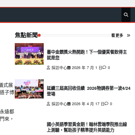
首
要
娛
生
社
文
公
運
旅
政
地
專
頁
聞
樂
活
會
教
益
動
遊
治
方
欄
焦點新聞
看更多
臺中金饌獎火熱開跑！下一個優質餐飲得主
就是您
採訪中心
2026 年 7 月 1 日
0
儀式展
延續三屆高回收佳績 2026物調券第一波4/24
道子博
登場
採訪中心
2026 年 4 月 17 日
0
永遠都
門來，
國小英語學習黃金期！翰林雲端學院推出線
上測驗，幫助孩子精準提升英語能力