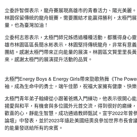
立委許智傑表示，龍舟賽展現高雄市的青春活力、陽光美麗。
林園保留傳統的龍舟競賽，需要團結才能贏得勝利，太極門展演
量，也為臺灣加油！
立委柯志恩表示，太極門師兄姊透過種種活動，都獲得身心靈
雄市林園區區長簡水彬表示，林園堅持傳統龍舟，非常有意義
團結。感謝太極門帶來正向能量的展演。林園區文賢里里長黃
來，感謝太極門的展演提升活動的品質。
太極門Energy Boys & Energy Girls帶來勁歌熱舞《T
袖，成為生命中的勇士，端午佳節，祝福大家擁有健康、快樂
太極門青年弟子翰緯從小跟著爸媽入門練功，他表示很開心能
揚愛與和平，有機會與多位國外元首交流，得到很好的磨練，
歡喜的心，靜能生智慧，成功通過教師甄試。宣宇2022年曾
論壇」中發表，並於2023年遠赴美國紐奧良參加世界市長
的能量發送給所有的來賓。