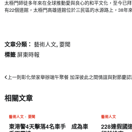
太極門師徒多年來在全球推動愛與良心的和平文化，至今已拜訪
有22個道館，太極門高雄道館位於三民區的水源路上，38
藝術人文
要聞
文章分類：
,
屏東時報
標籤
文
上一則
彰化榮家舉辦端午聚餐 加深彼此之間情誼與對節慶認
章
相關文章
導
覽
藝術人文
要聞
藝術人文
東港警4天擊落4名車手 成為車
228連假國