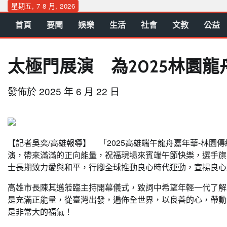
Skip
星期五, 7 8 月, 2026
to
首頁
要聞
娛樂
生活
社會
文教
公益
content
太極門展演 為2025林園
發佈於
2025 年 6 月 22 日
【記者吳奕/高雄報導】 「2025高雄端午龍舟嘉年華-林園
演，帶來滿滿的正向能量，祝福現場來賓端午節快樂，選手旗
士長期致力愛與和平，行腳全球推動良心時代運動，宣揚良心
高雄市長陳其邁蒞臨主持開幕儀式，致詞中希望年輕一代了解
是充滿正能量，從臺灣出發，遍佈全世界，以良善的心，帶動
是非常大的福氣！