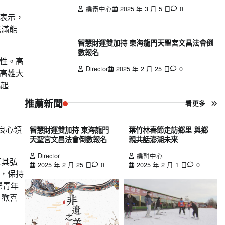
編審中心
2025 年 3 月 5 日
0
表示，
充滿能
智慧財運雙加持 東海龍門天聖宮文昌法會倒
數報名
性。高
Director
2025 年 2 月 25 日
0
高雄大
跳起
推薦新聞
看更多
的良心領
智慧財運雙加持 東海龍門
葉竹林春節走訪鄉里 與鄉
天聖宮文昌法會倒數報名
親共話澎湖未來
Director
編輯中心
耳其弘
2025 年 2 月 25 日
0
2025 年 2 月 1 日
0
，保持
際青年
、歡喜