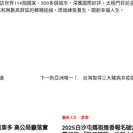
世界114個國家、300多個城市，深獲國際好評。太極門目前
年來和無數高屏區的鄉親結緣，透過練氣養生，開創幸福人生。
識
下一則
亞洲唯一！ 台灣取得三大豬病非疫
藝術人文
要聞
道車多 高公局籲落實
2025白沙屯媽祖進香報名破