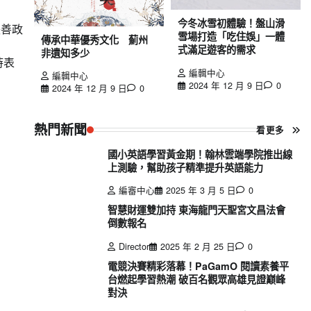
今冬冰雪初體驗！盤山滑
張善政
雪場打造「吃住娛」一體
傳承中華優秀文化 薊州
式滿足遊客的需求
非遺知多少
時表
編輯中心
編輯中心
2024 年 12 月 9 日
0
2024 年 12 月 9 日
0
熱門新聞
看更多
國小英語學習黃金期！翰林雲端學院推出線
上測驗，幫助孩子精準提升英語能力
編審中心
2025 年 3 月 5 日
0
智慧財運雙加持 東海龍門天聖宮文昌法會
倒數報名
Director
2025 年 2 月 25 日
0
電競決賽精彩落幕！PaGamO 閱讀素養平
台燃起學習熱潮 破百名觀眾高雄見證巔峰
對決