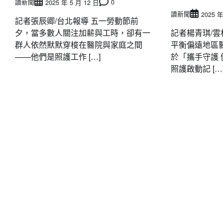
讀新聞
0
2025 年 5 月 12 日
讀新聞
2025 年
記者張辰卿/台北報導 五一勞動節前
夕，當多數人關注加薪與工時，卻有一
記者楊青琪/雲
群人依然默默穿梭在醫院與家庭之間
平衡偏遠地區醫
——他們是照護工作 […]
於「攜手守護 
照護啟動記 […