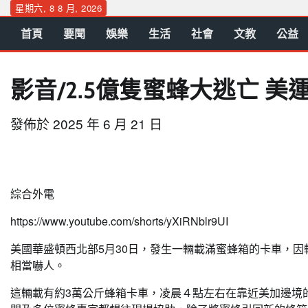
Skip
星期六, 8 8 月, 2026
to
首頁
要聞
娛樂
生活
社會
文教
公益
content
影音/2.5億隻蜜蜂大逃亡 
發佈於
2025 年 6 月 21 日
綜合外電
https://www.youtube.com/shorts/yXiRNblr9UI
美國華盛頓西北部5月30日，發生一輛載滿蜜蜂箱的卡車，因
相當嚇人。
這輛載有約3萬公斤蜂箱卡車，凌晨４點左右在靠近美加邊境