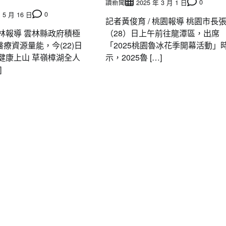
讀新聞
0
2025 年 3 月 1 日
0
 5 月 16 日
記者黃俊育 / 桃園報導 桃園市長
林報導 雲林縣政府積極
（28）日上午前往龍潭區，出席
療資源量能，今(22)日
「2025桃園魯冰花季開幕活動」
健康上山 草嶺樟湖全人
示，2025魯 […]
]