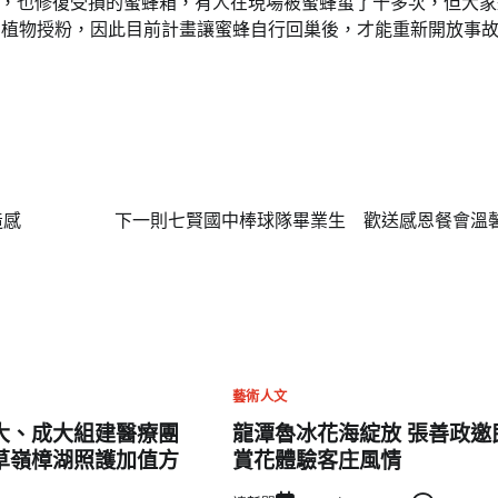
，也修復受損的蜜蜂箱，有人在現場被蜜蜂蜇了十多次，但大家
為植物授粉，因此目前計畫讓蜜蜂自行回巢後，才能重新開放事
造感
下一則
七賢國中棒球隊畢業生 歡送感恩餐會溫
藝術人文
大、成大組建醫療團
龍潭魯冰花海綻放 張善政邀
草嶺樟湖照護加值方
賞花體驗客庄風情