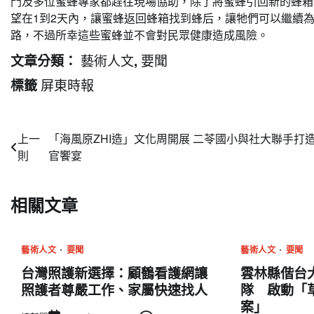
門及多位蜜蜂專家都趕往現場協助，除了將蜜蜂引回新的蜂箱
望在1到2天內，讓蜜蜂返回蜂箱找到蜂后，讓牠們可以繼續
路，不過所幸這些蜜蜂並不會對民眾健康造成風險。
藝術人文
要聞
文章分類：
,
屏東時報
標籤
文
上一
「海風原ZHI造」文化周開展 二苓國小與社大聯手打
則
官饗宴
章
導
相關文章
覽
藝術人文
要聞
藝術人文
要聞
台灣照護新選擇：顧鶴看護網讓
雲林縣偕台
照護者尊嚴工作、家屬快速找人
隊 啟動「
案」