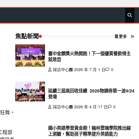
首
要
娛
生
社
文
公
運
旅
政
地
專
頁
聞
樂
活
會
教
益
動
遊
治
方
欄
焦點新聞
看更多
臺中金饌獎火熱開跑！下一個優質餐飲得主
就是您
採訪中心
2026 年 7 月 1 日
0
延續三屆高回收佳績 2026物調券第一波4/24
登場
採訪中心
2026 年 4 月 17 日
0
中狂舞，
國小英語學習黃金期！翰林雲端學院推出線
工程部
上測驗，幫助孩子精準提升英語能力