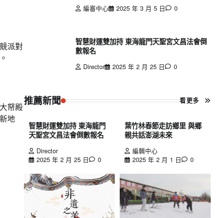
編審中心
2025 年 3 月 5 日
0
）
智慧財運雙加持 東海龍門天聖宮文昌法會倒
競派對
數報名
。
Director
2025 年 2 月 25 日
0
推薦新聞
看更多
大帑殿
新地
智慧財運雙加持 東海龍門
葉竹林春節走訪鄉里 與鄉
天聖宮文昌法會倒數報名
親共話澎湖未來
Director
編輯中心
2025 年 2 月 25 日
0
2025 年 2 月 1 日
0