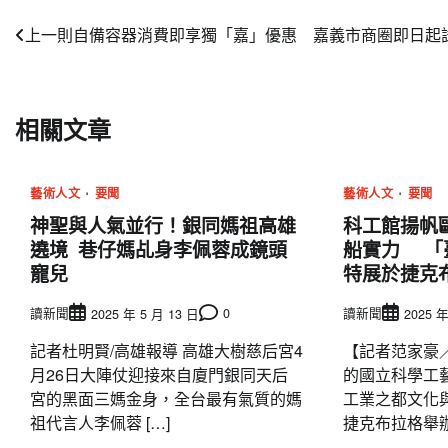
文
上一則
自備容器消費即享獨「嘉」優惠 嘉義市商圈即日起
章
導
相關文章
覽
藝術人文
要聞
藝術人文
要聞
神聖與人氣並行！銀同媽祖高雄
科工館揚帆
遶境 巷仔媽乩身李佩蓉成鏡頭
船實力 「
寵兒
特展於捷克
讀新聞
0
讀新聞
2025 年 5 月 13 日
2025 年
記者杜明賢/高雄報導 高雄大樹慈后宮4
【記者范家豪
月26日大陣仗迎接來自廈門銀同天后
的國立科學工
宮的黑面三媽金身，全台最有氣質的媽
工業之都文化
祖代言人李佩蓉 […]
捷克布拉格舉辦