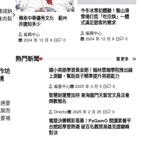
糖減鈉
今冬冰雪初體驗！盤山滑
雪場打造「吃住娛」一體
味肉鬆
傳承中華優秀文化 薊州
式滿足遊客的需求
非遺知多少
編輯中心
編輯中心
2024 年 12 月 9 日
0
2024 年 12 月 9 日
0
熱門新聞
看更多
國小英語學習黃金期！翰林雲端學院推出線
作坊
上測驗，幫助孩子精準提升英語能力
境
編審中心
2025 年 3 月 5 日
0
智慧財運雙加持 東海龍門天聖宮文昌法會
倒數報名
交通要
發展而
Director
2025 年 2 月 25 日
0
重要場
電競決賽精彩落幕！PaGamO 閱讀素養平
台燃起學習熱潮 破百名觀眾高雄見證巔峰
對決