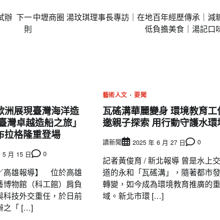
試辦
下一
中壢商圈 湯玟琪理事長專訪｜在地百年經歷傳承｜減
則
低負擔美食｜湯記口
藝術人文
要聞
歐洲展現臺灣海洋造
瓦磘溝華麗變身 環境教育工
臺灣卓越造船之旅」
邀親子探索 用行動守護水環
布拉格隆重登場
讀新聞
0
2025 年 6 月 27 日
0
 5 月 15 日
記者黃俊育 / 新北報導 曾是水上
／高雄報導】 位於高雄
道的永和「瓦磘溝」，隨著都市
藝博物館（科工館）肩負
轉變，如今成為環境教育推廣的
與科技外交重任，於日前
域。新北市環 […]
之「 […]