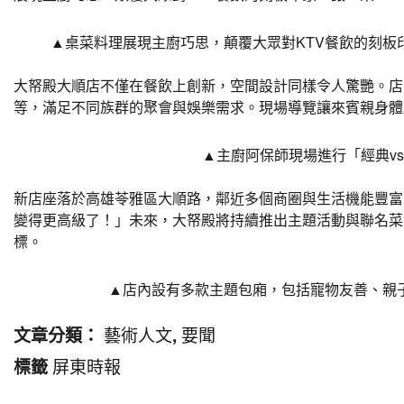
▲桌菜料理展現主廚巧思，顛覆大眾對KTV餐飲的刻板
大帑殿大順店不僅在餐飲上創新，空間設計同樣令人驚艷。店
等，滿足不同族群的聚會與娛樂需求。現場導覽讓來賓親身體
▲主廚阿保師現場進行「經典v
新店座落於高雄苓雅區大順路，鄰近多個商圈與生活機能豐富
變得更高級了！」未來，大帑殿將持續推出主題活動與聯名菜
標。
▲店內設有多款主題包廂，包括寵物友善、親
藝術人文
要聞
文章分類：
,
屏東時報
標籤