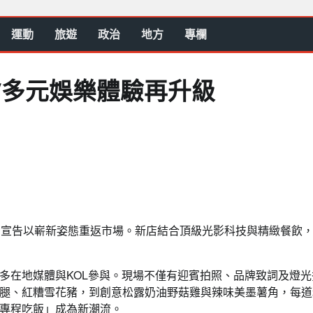
運動
旅遊
政治
地方
專欄
V多元娛樂體驗再升級
幕，宣告以嶄新姿態重返市場。新店結合頂級光影科技與精緻餐飲
多在地媒體與KOL參與。現場不僅有迎賓拍照、品牌致詞及燈光
雞腿、紅糟雪花豬，到創意松露奶油野菇雞與辣味美墨薯角，每道
V專程吃飯」成為新潮流。