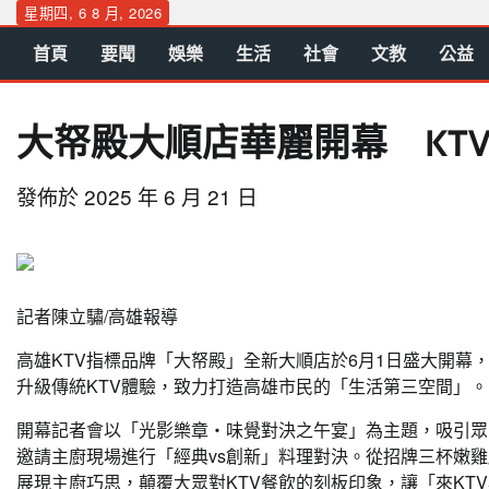
Skip
星期四, 6 8 月, 2026
to
首頁
要聞
娛樂
生活
社會
文教
公益
content
大帑殿大順店華麗開幕 KT
發佈於
2025 年 6 月 21 日
記者陳立驌/高雄報導
高雄KTV指標品牌「大帑殿」全新大順店於6月1日盛大開
升級傳統KTV體驗，致力打造高雄市民的「生活第三空間」。
開幕記者會以「光影樂章・味覺對決之午宴」為主題，吸引眾
邀請主廚現場進行「經典vs創新」料理對決。從招牌三杯嫩
展現主廚巧思，顛覆大眾對KTV餐飲的刻板印象，讓「來KT