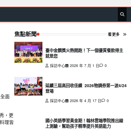
首
要
娛
生
社
文
公
運
旅
政
地
專
頁
聞
樂
活
會
教
益
動
遊
治
方
欄
焦點新聞
看更多
臺中金饌獎火熱開跑！下一個優質餐飲得主
就是您
採訪中心
2026 年 7 月 1 日
0
延續三屆高回收佳績 2026物調券第一波4/24
登場
，全面
採訪中心
2026 年 4 月 17 日
0
秀，更
國小英語學習黃金期！翰林雲端學院推出線
料理皆
上測驗，幫助孩子精準提升英語能力