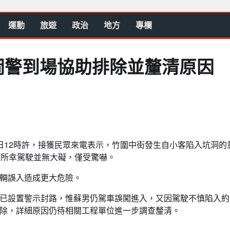
運動
旅遊
政治
地方
專欄
岡警到場協助排除並釐清原因
日12時許，接獲民眾來電表示，竹圍中街發生自小客陷入坑洞的
，所幸駕駛並無大礙，僅受驚嚇。
輛誤入造成更大危險。
已設置警示封路，惟蘇男仍駕車誤闖進入，又因駕駛不慎陷入約1
除，詳細原因仍待相關工程單位進一步調查釐清。