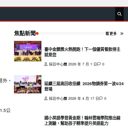
首
要
娛
生
社
文
公
運
旅
政
地
專
頁
聞
樂
活
會
教
益
動
遊
治
方
欄
焦點新聞
看更多
臺中金饌獎火熱開跑！下一個優質餐飲得主
就是您
採訪中心
2026 年 7 月 1 日
0
意外，
延續三屆高回收佳績 2026物調券第一波4/24
登場
採訪中心
2026 年 4 月 17 日
0
.5公
國小英語學習黃金期！翰林雲端學院推出線
上測驗，幫助孩子精準提升英語能力