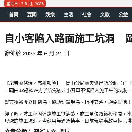
Skip
星期五, 7 8 月, 2026
to
首頁
要聞
娛樂
生活
社會
文教
公益
content
自小客陷入路面施工坑洞 
發佈於
2025 年 6 月 21 日
【記者廖銘瑞／高雄報導】 岡山分局壽天派出所於昨（1）
一輛由62歲蘇姓男子所駕駛之小客車不慎陷入施工中的坑洞
警方獲報後立即到場，協助封鎖現場、指揮交通，避免其他車
經了解，該工程因道路施工欲灌漿，施工單位將鐵板移開，本
尺深的施工坑洞。查蘇男無酒駕情事，目前現場事故車輛已排
藝術人文
要聞
文章分類：
,