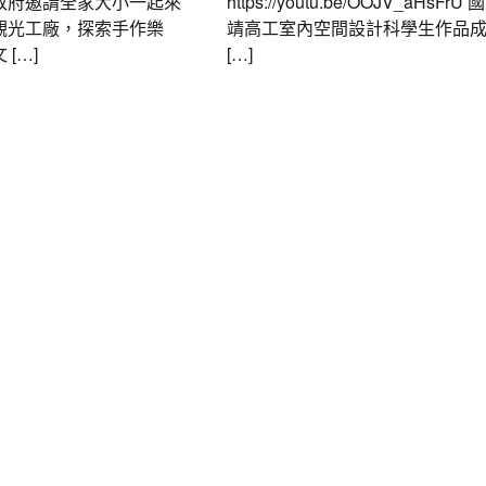
政府邀請全家大小一起來
https://youtu.be/OOJV_aHsFrU
觀光工廠，探索手作樂
靖高工室內空間設計科學生作品
[…]
[…]