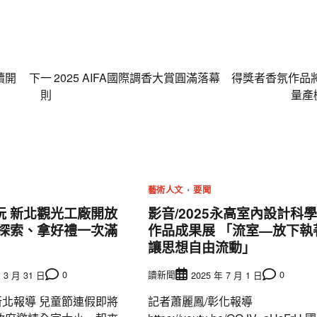
續開
下一
2025 AIFA國際調香大賞圓滿落幕 得獎者香氛作品
則
量
藝術人文
要聞
玩 新北觀光工廠開放
影音/2025永高室內設計科
、探索、拿好禮一次滿
作品成果展 「流室—放下執
讓思想自由流動」
0
讀新聞
0
 3 月 31 日
2025 年 7 月 1 日
 新北報導 兒童節連假即將
記者蕭麗鳳/彰化報導