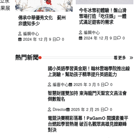
 國立永
成果展
今冬冰雪初體驗！盤山滑
雪場打造「吃住娛」一體
傳承中華優秀文化 薊州
式滿足遊客的需求
非遺知多少
編輯中心
編輯中心
2024 年 12 月 9 日
0
2024 年 12 月 9 日
0
熱門新聞
看更多
國小英語學習黃金期！翰林雲端學院推出線
上測驗，幫助孩子精準提升英語能力
編審中心
2025 年 3 月 5 日
0
智慧財運雙加持 東海龍門天聖宮文昌法會
倒數報名
Director
2025 年 2 月 25 日
0
電競決賽精彩落幕！PaGamO 閱讀素養平
台燃起學習熱潮 破百名觀眾高雄見證巔峰
對決