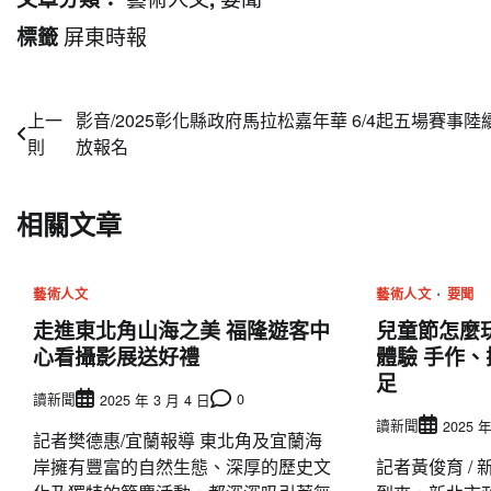
屏東時報
標籤
文
上一
影音/2025彰化縣政府馬拉松嘉年華 6/4起五場賽事陸
則
放報名
章
導
相關文章
覽
藝術人文
藝術人文
要聞
走進東北角山海之美 福隆遊客中
兒童節怎麼
心看攝影展送好禮
體驗 手作
足
讀新聞
0
2025 年 3 月 4 日
讀新聞
2025 年
記者樊德惠/宜蘭報導 東北角及宜蘭海
岸擁有豐富的自然生態、深厚的歷史文
記者黃俊育 /