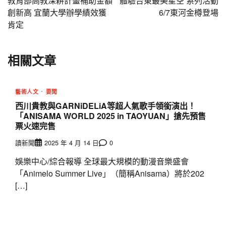
教育部高教深耕計畫補助金額
體驗台東最美星空 系列活動
導
創新高 宜蘭大學辦學績效獲
6/7東河金樽登場
肯定
覽
相關文章
藝術人文
要聞
西川貴教與GARNiDELiA等超人氣歌手領銜演出！
「ANISAMA WORLD 2025 in TAOYUAN」搶先預售
票火速完售
讀新聞
2025 年 4 月 14 日
0
娛樂中心/綜合報導 全球最大規模的動漫音樂盛會
「Animelo Summer Live」（簡稱Anisama）將於202
[…]