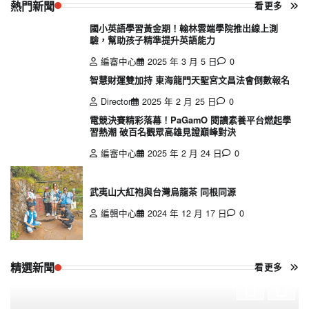
熱門新聞
看更多
國小英語學習黃金期！翰林雲端學院推出線上測
驗，幫助孩子精準提升英語能力
編審中心
2025 年 3 月 5 日
0
智慧財運雙加持 東海龍門天聖宮文昌法會倒數報名
Director
2025 年 2 月 25 日
0
電競決賽精彩落幕！PaGamO 閱讀素養平台燃起學
習熱潮 破百名觀眾高雄見證巔峰對決
編審中心
2025 年 2 月 24 日
0
武夷山大紅袍與台灣烏龍茶 同根同源
編輯中心
2024 年 12 月 17 日
0
精選新聞
看更多