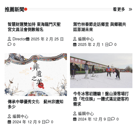
推薦新聞
看更多
智慧財運雙加持 東海龍門天聖
葉竹林春節走訪鄉里 與鄉親共
宮文昌法會倒數報名
話澎湖未來
Director
2025 年 2 月 25 日
編輯中心
0
2025 年 2 月 1 日
0
今冬冰雪初體驗！盤山滑雪場打
造「吃住娛」一體式滿足遊客的
傳承中華優秀文化 薊州非遺知
需求
多少
編輯中心
編輯中心
2024 年 12 月 9 日
0
2024 年 12 月 9 日
0