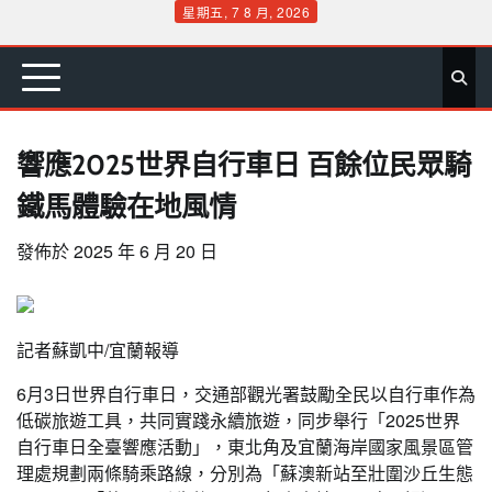
Skip
星期五, 7 8 月, 2026
to
首
要
娛
生
社
文
公
運
旅
政
地
專
content
頁
聞
樂
活
會
教
益
動
遊
治
方
欄
響應2025世界自行車日 百餘位民眾騎
鐵馬體驗在地風情
發佈於
2025 年 6 月 20 日
記者蘇凱中/宜蘭報導
6月3日世界自行車日，交通部觀光署鼓勵全民以自行車作為
低碳旅遊工具，共同實踐永續旅遊，同步舉行「2025世界
自行車日全臺響應活動」，東北角及宜蘭海岸國家風景區管
理處規劃兩條騎乘路線，分別為「蘇澳新站至壯圍沙丘生態