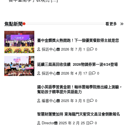
焦點新聞
看更多
臺中金饌獎火熱開跑！下一個優質餐飲得主就是您
採訪中心
2026 年 7 月 1 日
0
延續三屆高回收佳績 2026物調券第一波4/24登場
採訪中心
2026 年 4 月 17 日
0
國小英語學習黃金期！翰林雲端學院推出線上測驗，
幫助孩子精準提升英語能力
編審中心
2025 年 3 月 5 日
0
智慧財運雙加持 東海龍門天聖宮文昌法會倒數報名
Director
2025 年 2 月 25 日
0