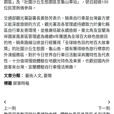
園區」及「壯圍沙丘生態園區至龜山車站」，號召超過130
位民眾熱情參與。
交通部觀光署副署長黃勢芳表示，騎乘自行車是台灣最方便
又能深度旅遊的方式，觀光署及各管理處持續致力於優化轄
區自行車友善環境，並推廣低碳永續旅遊。東北角及宜蘭海
岸國家風景區管理處為連續9年獲選為全球百大綠色旅遊目
的地，騎乘路線沿途並行經獲得「全球綠色目的地百大故事
獎」的壯圍沙丘生態園、龜山島，還有獲得綠色旅行標章的
外澳服務區，對於今日世界自行車日活動深具獨特性及代表
性，十分值得慢遊體驗在地觀光特色及美景，也歡迎國內外
旅客來台灣、宜蘭體驗自行車慢活樂趣！
文章分類：
藝術人文
,
要聞
標籤
屏東時報
文
上一則
下一則
章