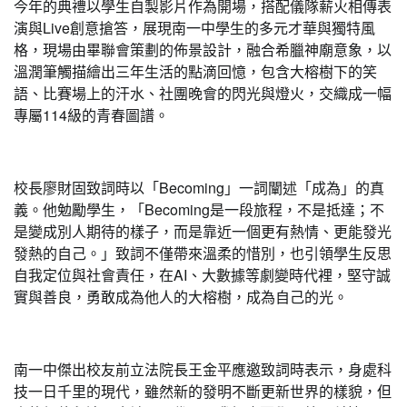
今年的典禮以學生自製影片作為開場，搭配儀隊薪火相傳表
演與Live創意搶答，展現南一中學生的多元才華與獨特風
格，現場由畢聯會策劃的佈景設計，融合希臘神廟意象，以
溫潤筆觸描繪出三年生活的點滴回憶，包含大榕樹下的笑
語、比賽場上的汗水、社團晚會的閃光與燈火，交織成一幅
專屬114級的青春圖譜。
校長廖財固致詞時以「Becoming」一詞闡述「成為」的真
義。他勉勵學生，「Becoming是一段旅程，不是抵達；不
是變成別人期待的樣子，而是靠近一個更有熱情、更能發光
發熱的自己。」致詞不僅帶來溫柔的惜別，也引領學生反思
自我定位與社會責任，在AI、大數據等劇變時代裡，堅守誠
實與善良，勇敢成為他人的大榕樹，成為自己的光。
南一中傑出校友前立法院長王金平應邀致詞時表示，身處科
技一日千里的現代，雖然新的發明不斷更新世界的樣貌，但