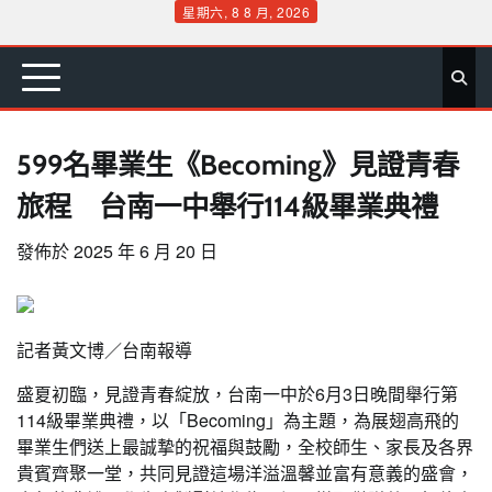
Skip
星期六, 8 8 月, 2026
to
首
要
娛
生
社
文
公
運
旅
政
地
專
content
頁
聞
樂
活
會
教
益
動
遊
治
方
欄
599名畢業生《Becoming》見證青春
旅程 台南一中舉行114級畢業典禮
發佈於
2025 年 6 月 20 日
記者黃文博／台南報導
盛夏初臨，見證青春綻放，台南一中於6月3日晚間舉行第
114級畢業典禮，以「Becoming」為主題，為展翅高飛的
畢業生們送上最誠摯的祝福與鼓勵，全校師生、家長及各界
貴賓齊聚一堂，共同見證這場洋溢溫馨並富有意義的盛會，