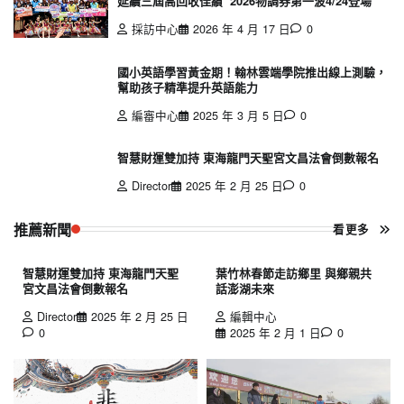
延續三屆高回收佳績 2026物調券第一波4/24登場
採訪中心
2026 年 4 月 17 日
0
國小英語學習黃金期！翰林雲端學院推出線上測驗，
幫助孩子精準提升英語能力
編審中心
2025 年 3 月 5 日
0
智慧財運雙加持 東海龍門天聖宮文昌法會倒數報名
Director
2025 年 2 月 25 日
0
推薦新聞
看更多
智慧財運雙加持 東海龍門天聖
葉竹林春節走訪鄉里 與鄉親共
宮文昌法會倒數報名
話澎湖未來
Director
2025 年 2 月 25 日
編輯中心
0
2025 年 2 月 1 日
0