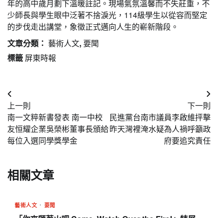
年的高中歲月劃下溫暖註記。現場氣氛溫馨而不失莊重，不
少師長與學生眼中泛著不捨淚光，114級學生以從容而堅定
的步伐走出講堂，象徵正式邁向人生的嶄新階段。
文章分類：
藝術人文
,
要聞
標籤
屏東時報
文
上一則
下一則
章
南一文粹新書發表 南一中校
民進黨台南市議員李啟維抨擊
導
友恒耀企業吳榮彬董事長頒給
昨天灣裡淹水疑為人禍呼籲政
每位入選同學獎學金
府要追究責任
覽
相關文章
藝術人文
要聞