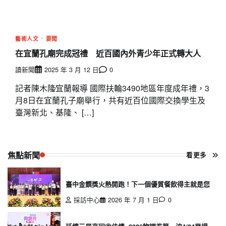
藝術人文
要聞
在宜蘭孔廟完成冠禮 近百國內外青少年正式轉大人
讀新聞
2025 年 3 月 12 日
0
記者陳木隆∕宜蘭報導 國際扶輪3490地區年度成年禮，3
月8日在宜蘭孔子廟舉行，共有近百位國際交換學生及
臺灣新北、基隆、 […]
焦點新聞
看更多
臺中金饌獎火熱開跑！下一個優質餐飲得主就是您
採訪中心
2026 年 7 月 1 日
0