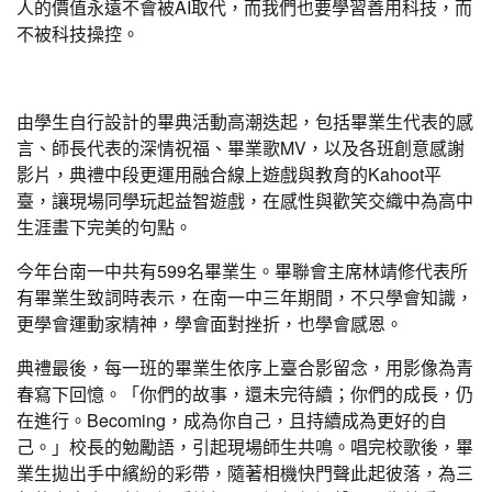
人的價值永遠不會被AI取代，而我們也要學習善用科技，而
不被科技操控。
由學生自行設計的畢典活動高潮迭起，包括畢業生代表的感
言、師長代表的深情祝福、畢業歌MV，以及各班創意感謝
影片，典禮中段更運用融合線上遊戲與教育的Kahoot平
臺，讓現場同學玩起益智遊戲，在感性與歡笑交織中為高中
生涯畫下完美的句點。
今年台南一中共有599名畢業生。畢聯會主席林靖修代表所
有畢業生致詞時表示，在南一中三年期間，不只學會知識，
更學會運動家精神，學會面對挫折，也學會感恩。
典禮最後，每一班的畢業生依序上臺合影留念，用影像為青
春寫下回憶。「你們的故事，還未完待續；你們的成長，仍
在進行。Becoming，成為你自己，且持續成為更好的自
己。」校長的勉勵語，引起現場師生共鳴。唱完校歌後，畢
業生拋出手中繽紛的彩帶，隨著相機快門聲此起彼落，為三