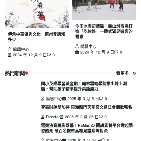
今冬冰雪初體驗！盤山滑雪場打
造「吃住娛」一體式滿足遊客的
傳承中華優秀文化 薊州非遺知
需求
多少
編輯中心
編輯中心
2024 年 12 月 9 日
0
2024 年 12 月 9 日
0
熱門新聞
看更多
國小英語學習黃金期！翰林雲端學院推出線上測
驗，幫助孩子精準提升英語能力
編審中心
2025 年 3 月 5 日
0
智慧財運雙加持 東海龍門天聖宮文昌法會倒數報名
Director
2025 年 2 月 25 日
0
電競決賽精彩落幕！PaGamO 閱讀素養平台燃起學
習熱潮 破百名觀眾高雄見證巔峰對決
編審中心
2025 年 2 月 24 日
0