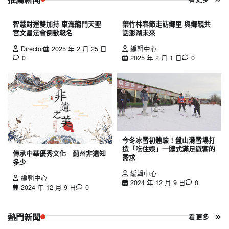
智慧財運雙加持 東海龍門天聖
葉竹林春節走訪鄉里 與鄉親共
宮文昌法會倒數報名
話澎湖未來
Director
2025 年 2 月 25 日
編輯中心
0
2025 年 2 月 1 日
0
今冬冰雪初體驗！盤山滑雪場打
造「吃住娛」一體式滿足遊客的
傳承中華優秀文化 薊州非遺知
需求
多少
編輯中心
編輯中心
2024 年 12 月 9 日
0
2024 年 12 月 9 日
0
熱門新聞
看更多