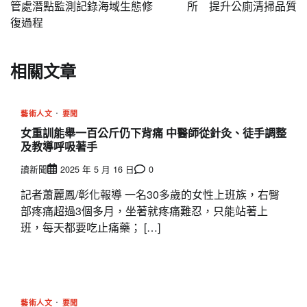
導
管處潛點監測記錄海域生態修
所 提升公廁清掃品質
復過程
覽
相關文章
藝術人文
要聞
女重訓能舉一百公斤仍下背痛 中醫師從針灸、徒手調整
及教導呼吸著手
讀新聞
2025 年 5 月 16 日
0
記者蕭麗鳳/彰化報導 一名30多歲的女性上班族，右臀
部疼痛超過3個多月，坐著就疼痛難忍，只能站著上
班，每天都要吃止痛藥； […]
藝術人文
要聞