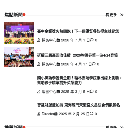
焦點新聞
看更多
臺中金饌獎火熱開跑！下一個優質餐飲得主就是您
採訪中心
2026 年 7 月 1 日
0
延續三屆高回收佳績 2026物調券第一波4/24登場
採訪中心
2026 年 4 月 17 日
0
國小英語學習黃金期！翰林雲端學院推出線上測驗，
幫助孩子精準提升英語能力
編審中心
2025 年 3 月 5 日
0
智慧財運雙加持 東海龍門天聖宮文昌法會倒數報名
Director
2025 年 2 月 25 日
0
推薦新聞
看更多