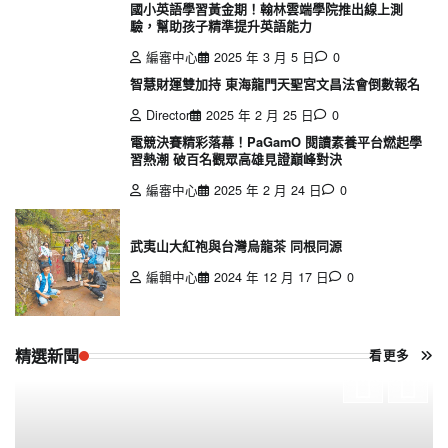
國小英語學習黃金期！翰林雲端學院推出線上測
驗，幫助孩子精準提升英語能力
編審中心
2025 年 3 月 5 日
0
智慧財運雙加持 東海龍門天聖宮文昌法會倒數報名
Director
2025 年 2 月 25 日
0
電競決賽精彩落幕！PaGamO 閱讀素養平台燃起學
習熱潮 破百名觀眾高雄見證巔峰對決
編審中心
2025 年 2 月 24 日
0
武夷山大紅袍與台灣烏龍茶 同根同源
編輯中心
2024 年 12 月 17 日
0
精選新聞
看更多