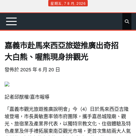
Skip
星期五, 7 8 月, 2026
to
首
要
娛
生
社
文
公
運
旅
政
地
專
content
頁
聞
樂
活
會
教
益
動
遊
治
方
欄
嘉義市赴馬來西亞旅遊推廣出奇招
大白熊、喔熊現身拚觀光
發佈於
2025 年 6 月 20 日
記者邱猷權/嘉市報導
「嘉義市觀光旅遊推廣說明會」今（4）日於馬來西亞吉隆
坡登場，市長黃敏惠率領市府團隊，攜手嘉邑城隍廟、觀
光、旅宿業及產業界代表，以獨特宗教文化、住宿體驗及特
色產業及伴手禮拓展東南亞觀光市場，更首次集結兩大人氣