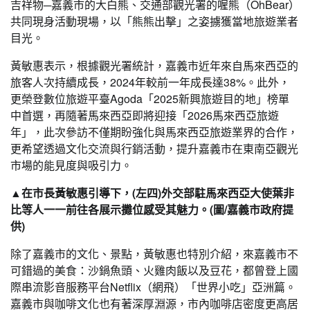
吉祥物─嘉義市的大白熊、交通部觀光署的喔熊（OhBear）
共同現身活動現場，以「熊熊出擊」之姿擄獲當地旅遊業者
目光。
黃敏惠表示，根據觀光署統計，嘉義市近年來自馬來西亞的
旅客人次持續成長，2024年較前一年成長達38%。此外，
更榮登數位旅遊平臺Agoda「2025新興旅遊目的地」榜單
中首選，再隨著馬來西亞即將迎接「2026馬來西亞旅遊
年」，此次參訪不僅期盼強化與馬來西亞旅遊業界的合作，
更希望透過文化交流與行銷活動，提升嘉義市在東南亞觀光
市場的能見度與吸引力。
▲在市長黃敏惠引導下，(左四)外交部駐馬來西亞大使葉非
比等人一一前往各展示攤位感受其魅力。(圖/嘉義市政府提
供)
除了嘉義市的文化、景點，黃敏惠也特別介紹，來嘉義市不
可錯過的美食：沙鍋魚頭、火雞肉飯以及豆花，都曾登上國
際串流影音服務平台Netflix（網飛）「世界小吃」亞洲篇。
嘉義市與咖啡文化也有著深厚淵源，市內咖啡店密度更高居