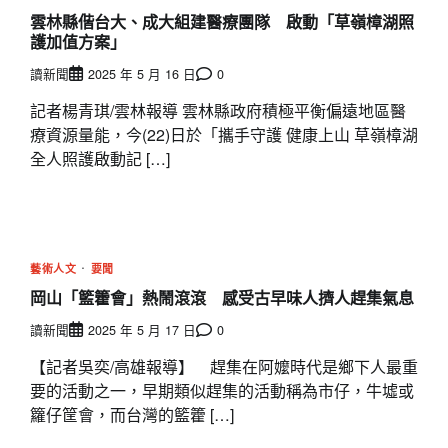
雲林縣偕台大、成大組建醫療團隊 啟動「草嶺樟湖照
護加值方案」
讀新聞
2025 年 5 月 16 日
0
記者楊青琪/雲林報導 雲林縣政府積極平衡偏遠地區醫
療資源量能，今(22)日於「攜手守護 健康上山 草嶺樟湖
全人照護啟動記 […]
藝術人文
要聞
岡山「籃籗會」熱鬧滾滾 感受古早味人擠人趕集氣息
讀新聞
2025 年 5 月 17 日
0
【記者吳奕/高雄報導】 趕集在阿嬤時代是鄉下人最重
要的活動之一，早期類似趕集的活動稱為市仔，牛墟或
籮仔筐會，而台灣的籃籗 […]