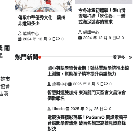
今冬冰雪初體驗！盤山滑
雪場打造「吃住娛」一體
傳承中華優秀文化 薊州
式滿足遊客的需求
非遺知多少
編輯中心
編輯中心
2024 年 12 月 9 日
0
2024 年 12 月 9 日
0
 關
起
熱門新聞
看更多
國小英語學習黃金期！翰林雲端學院推出線
上測驗，幫助孩子精準提升英語能力
高雄市
編審中心
2025 年 3 月 5 日
0
年協會
智慧財運雙加持 東海龍門天聖宮文昌法會
店溪
倒數報名
Director
2025 年 2 月 25 日
0
電競決賽精彩落幕！PaGamO 閱讀素養平
台燃起學習熱潮 破百名觀眾高雄見證巔峰
對決