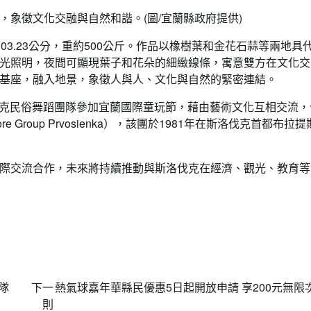
象徵文化交融與自然和諧。(圖/宜蘭縣政府提供)
達303.23公分，重約500公斤。作品以橡樹葉和金花石蒜等兩地具
光照明，夜間可顯現葉子和花朵的細緻線條，寓意雙方在文化交
基座，融入地景，象徵人與人、文化與自然的緊密連結。
洛伐克民俗舞蹈團隊參加宜蘭國際童玩節，藉由藝術文化互相交流
klore Group Prvosienka），該團於1981年在斯洛伐克首都布拉
際交流合作，未來將持續推動與斯洛伐克在經濟、觀光、教育等
隊
下一
熱氣球嘉年華縣民優惠5日起開放申請 享200元無限
則