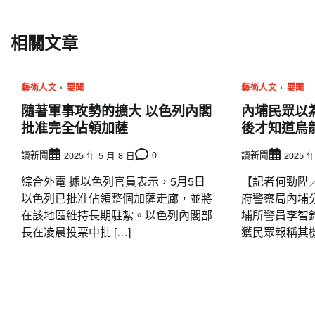
章
導
相關文章
覽
藝術人文
要聞
藝術人文
要聞
隨著軍事攻勢的擴大 以色列內閣
內埔民眾以
批准完全佔領加薩
後才知道烏
讀新聞
0
讀新聞
2025 年 5 月 8 日
2025 年
綜合外電 據以色列官員表示，5月5日
【記者何勁陞
以色列已批准佔領整個加薩走廊，並將
府警察局內埔
在該地區維持長期駐紮。以色列內閣部
埔所警員李智
長在凌晨投票中批 […]
獲民眾報稱其機