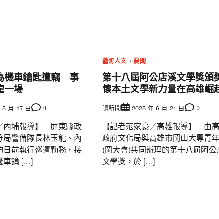
藝術人文
要聞
為機車鑰匙遭竊 事
第十八屆阿公店溪文學獎頒獎
龍一場
懷本土文學新力量在高雄崛
0
讀新聞
0
 5 月 17 日
2025 年 6 月 21 日
／內埔報導】 屏東縣政
【記者范家豪／高雄報導】 由
分局警備隊長林玉龍、內
政府文化局與高雄市岡山大專青
鈞日前執行巡邏勤務，接
(岡大會)共同辦理的第十八屆阿公
車鑰 […]
文學獎，於 […]