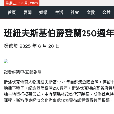
Skip
星期五, 7 8 月, 2026
to
首頁
要聞
娛樂
生活
社會
文教
公益
content
班紐夫斯基伯爵登蘭250週
發佈於
2025 年 6 月 20 日
記者蘇凱中/宜蘭報導
斯洛伐克傳奇人物班紐夫斯基1771年自蘇澳登陸臺灣，停
動播下種子，紀念登陸臺灣250週年，斯洛伐克特納瓦省府
練基地舉行揭幕儀式，由宜蘭縣林茂盛代理縣長、斯洛伐克特納瓦省省
暉程、斯洛伐克經濟文化辦事處代表霍布諾等貴賓共同揭幕，