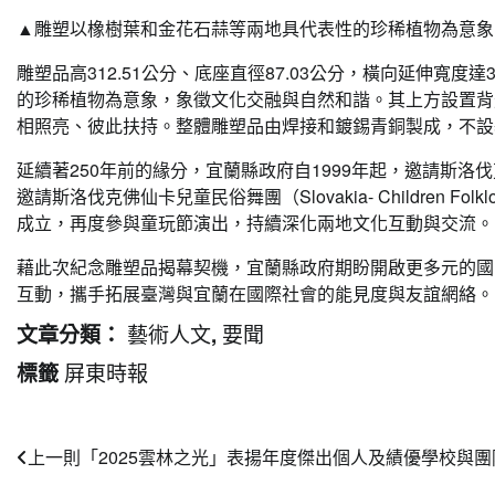
▲雕塑以橡樹葉和金花石蒜等兩地具代表性的珍稀植物為意象，
雕塑品高312.51公分、底座直徑87.03公分，橫向延伸寬度
的珍稀植物為意象，象徵文化交融與自然和諧。其上方設置背
相照亮、彼此扶持。整體雕塑品由焊接和鍍錫青銅製成，不設
延續著250年前的緣分，宜蘭縣政府自1999年起，邀請斯
邀請斯洛伐克佛仙卡兒童民俗舞團（Slovakia- Children Fol
成立，再度參與童玩節演出，持續深化兩地文化互動與交流。
藉此次紀念雕塑品揭幕契機，宜蘭縣政府期盼開啟更多元的國
互動，攜手拓展臺灣與宜蘭在國際社會的能見度與友誼網絡。
藝術人文
要聞
文章分類：
,
屏東時報
標籤
文
上一則
「2025雲林之光」表揚年度傑出個人及績優學校與團