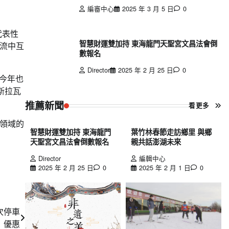
編審中心
2025 年 3 月 5 日
0
代表性
智慧財運雙加持 東海龍門天聖宮文昌法會倒
流中互
數報名
Director
2025 年 2 月 25 日
0
，今年也
提斯拉瓦
推薦新聞
看更多
領域的
智慧財運雙加持 東海龍門
葉竹林春節走訪鄉里 與鄉
天聖宮文昌法會倒數報名
親共話澎湖未來
Director
編輯中心
2025 年 2 月 25 日
0
2025 年 2 月 1 日
0
次停車
優惠