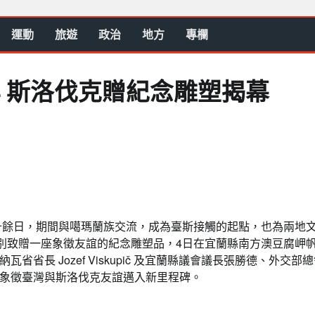
運動
旅遊
政治
地方
專欄
年 斯洛伐克贈紀念雕塑揭幕
留十餘日，期間與噶瑪蘭族交流，成為臺斯接觸的起點，也為兩地
特別致贈一座象徵友誼的紀念雕塑品，4日在宜蘭縣南方澳豆腐岬
長 Jozef Viskupič 及宜蘭縣議會議長張勝德、外交部
象徵臺灣與斯洛伐克友誼邁入新里程碑。