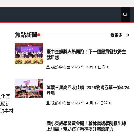
首
要
娛
生
社
文
公
運
旅
政
地
專
頁
聞
樂
活
會
教
益
動
遊
治
方
欄
焦點新聞
看更多
臺中金饌獎火熱開跑！下一個優質餐飲得主
就是您
採訪中心
2026 年 7 月 1 日
0
延續三屆高回收佳績 2026物調券第一波4/24
登場
文化互
帆船訓
採訪中心
2026 年 4 月 17 日
0
總領事林
國小英語學習黃金期！翰林雲端學院推出線
上測驗，幫助孩子精準提升英語能力