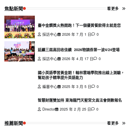
焦點新聞
看更多
臺中金饌獎火熱開跑！下一個優質餐飲得主就是您
採訪中心
2026 年 7 月 1 日
0
延續三屆高回收佳績 2026物調券第一波4/24登場
採訪中心
2026 年 4 月 17 日
0
國小英語學習黃金期！翰林雲端學院推出線上測驗，
幫助孩子精準提升英語能力
編審中心
2025 年 3 月 5 日
0
智慧財運雙加持 東海龍門天聖宮文昌法會倒數報名
Director
2025 年 2 月 25 日
0
推薦新聞
看更多