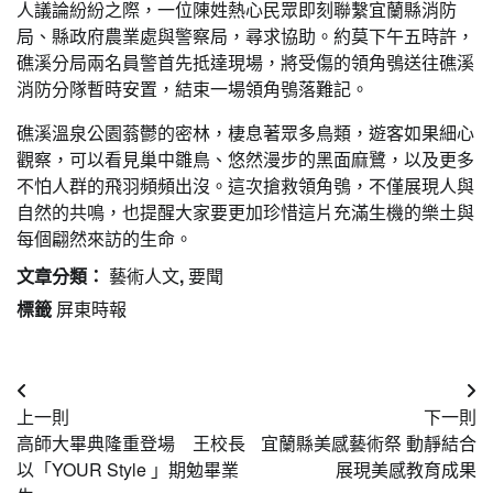
人議論紛紛之際，一位陳姓熱心民眾即刻聯繫宜蘭縣消防
局、縣政府農業處與警察局，尋求協助。約莫下午五時許，
礁溪分局兩名員警首先抵達現場，將受傷的領角鴞送往礁溪
消防分隊暫時安置，結束一場領角鴞落難記。
礁溪溫泉公園蓊鬱的密林，棲息著眾多鳥類，遊客如果細心
觀察，可以看見巢中雛鳥、悠然漫步的黑面麻鷺，以及更多
不怕人群的飛羽頻頻出沒。這次搶救領角鴞，不僅展現人與
自然的共鳴，也提醒大家要更加珍惜這片充滿生機的樂土與
每個翩然來訪的生命。
文章分類：
藝術人文
,
要聞
標籤
屏東時報
文
上一則
下一則
章
高師大畢典隆重登場 王校長
宜蘭縣美感藝術祭 動靜結合
導
以「YOUR Style 」期勉畢業
展現美感教育成果