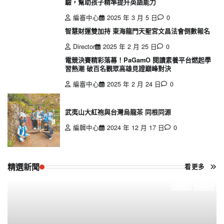
驗，幫助孩子精準提升英語能力
編審中心
2025 年 3 月 5 日
0
智慧財運雙加持 東海龍門天聖宮文昌法會倒數報名
Director
2025 年 2 月 25 日
0
電競決賽精彩落幕！PaGamO 閱讀素養平台燃起學
習熱潮 破百名觀眾高雄見證巔峰對決
編審中心
2025 年 2 月 24 日
0
武夷山大紅袍與台灣烏龍茶 同根同源
編輯中心
2024 年 12 月 17 日
0
精選新聞
看更多