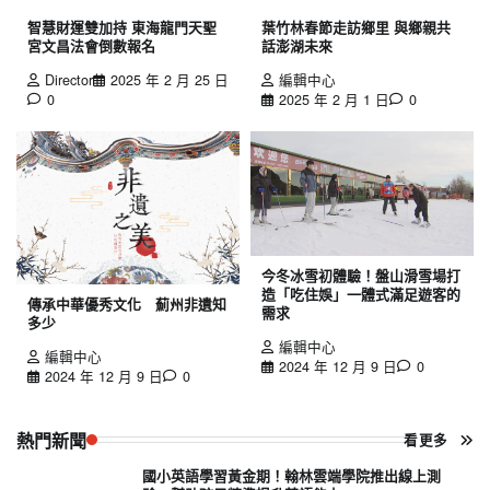
智慧財運雙加持 東海龍門天聖
葉竹林春節走訪鄉里 與鄉親共
宮文昌法會倒數報名
話澎湖未來
Director
2025 年 2 月 25 日
編輯中心
0
2025 年 2 月 1 日
0
今冬冰雪初體驗！盤山滑雪場打
造「吃住娛」一體式滿足遊客的
傳承中華優秀文化 薊州非遺知
需求
多少
編輯中心
編輯中心
2024 年 12 月 9 日
0
2024 年 12 月 9 日
0
熱門新聞
看更多
國小英語學習黃金期！翰林雲端學院推出線上測