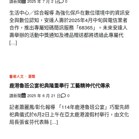
讀新聞
2025 年 7 月 2 日
0
生活中心／綜合報導 為強化保戶在數位環境中的資訊安
全與數位認知，安達人壽於2025年4月中旬與電信業者
合作，推出專屬短碼簡訊服務「68365」。未來安達人
壽舉辦的活動中獎通知及禮品贈送都將透過此專屬代
[…]
藝術人文
要聞
鹿港魯班公宴祀典隆重舉行 工藝精神代代傳承
讀新聞
2025 年 6 月 21 日
0
記者蕭麗鳳/彰化報導 「114年鹿港魯班公宴」巧聖先師
祀典儀式於6月2日上午在亞太鹿港渡假村舉行，由文化
局長張雀芬代表縣 […]