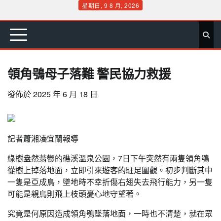
Skip
星期日, 9 8 月, 2026
to
首
要
娛
生
社
文
公
運
旅
政
地
專
content
頁
聞
樂
活
會
教
益
動
遊
治
方
欄
領角鴞母子落難 警民協力救援
發佈於
2025 年 6 月 18 日
記者蕭湘凌∕宜蘭報導
綠樹盎然蓊鬱的礁溪溫泉公園，7日下午突然有兩隻領角鴞
從樹上掉落地面，立即引來遊客的駐足圍觀。初步判斷其中
一隻是亞成鳥，墜地時不幸折傷右翅失去飛行能力，另一隻
可能是親鳥則飛上枝頭憂心地守望著。
究竟是何原因造成領角鴞墜落地面，一時也不清楚，就在眾