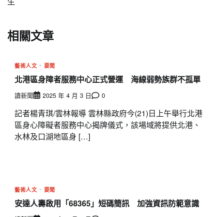
生
覽
相關文章
藝術人文
要聞
北港區身障者服務中心正式營運 海線弱勢族群不孤單
讀新聞
2025 年 4 月 3 日
0
記者楊青琪/雲林報導 雲林縣政府今(21)日上午舉行北港
區身心障礙者服務中心揭牌儀式，該場域將提供北港、
水林及口湖地區身 […]
藝術人文
要聞
安達人壽啟用「68365」短碼簡訊 加強資訊防範意識