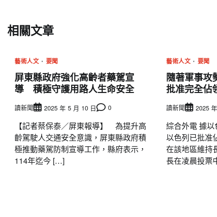
章
導
相關文章
覽
藝術人文
要聞
藝術人文
要聞
屏東縣政府強化高齡者藥駕宣
隨著軍事攻
導 積極守護用路人生命安全
批准完全佔
讀新聞
0
讀新聞
2025 年 5 月 10 日
2025 年
【記者蔡保泰／屏東報導】 為提升高
綜合外電 據以
齡駕駛人交通安全意識，屏東縣政府積
以色列已批准
極推動藥駕防制宣導工作，縣府表示，
在該地區維持
114年迄今 […]
長在凌晨投票中批