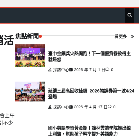
首
要
娛
生
社
文
公
運
旅
政
地
專
頁
聞
樂
活
會
教
益
動
遊
治
方
欄
焦點新聞
看更多
銷活
臺中金饌獎火熱開跑！下一個優質餐飲得主
就是您
採訪中心
2026 年 7 月 1 日
0
延續三屆高回收佳績 2026物調券第一波4/24
登場
採訪中心
2026 年 4 月 17 日
0
會上午
引不少
國小英語學習黃金期！翰林雲端學院推出線
上測驗，幫助孩子精準提升英語能力