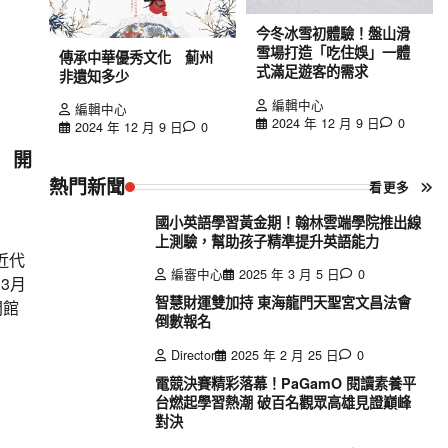
今冬冰雪初體驗！盤山滑
雪場打造「吃住娛」一體
傳承中華優秀文化 薊州
式滿足遊客的需求
非遺知多少
編輯中心
編輯中心
2024 年 12 月 9 日
0
2024 年 12 月 9 日
0
 開
熱門新聞
看更多
國小英語學習黃金期！翰林雲端學院推出線
上測驗，幫助孩子精準提升英語能力
近代
編審中心
2025 年 3 月 5 日
0
3月
智慧財運雙加持 東海龍門天聖宮文昌法會
開館
倒數報名
Director
2025 年 2 月 25 日
0
電競決賽精彩落幕！PaGamO 閱讀素養平
台燃起學習熱潮 破百名觀眾高雄見證巔峰
對決