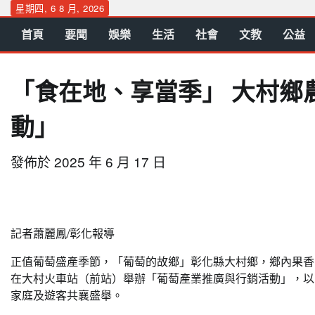
Skip
星期四, 6 8 月, 2026
to
首頁
要聞
娛樂
生活
社會
文教
公益
content
「食在地、享當季」 大村鄉
動」
發佈於
2025 年 6 月 17 日
記者蕭麗鳳/彰化報導
正值葡萄盛產季節，「葡萄的故鄉」彰化縣大村鄉，鄉內果香
在大村火車站（前站）舉辦「葡萄產業推廣與行銷活動」，以
家庭及遊客共襄盛舉。