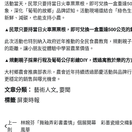
活動當天，民眾只要持當日火車票票根，即可兌換一盒重達5
象，深化「葡萄的故鄉」品牌認知。活動現場還結合「綠色生
新鮮、減碳，也能支持小農。
▲民眾只要持當日火車票票根，即可兌換一盒重達500公克的
此次活動也特別納入政府近年推動的全民食農教育，規劃親子
的距離，讓小朋友從體驗中學習農業價值。
▲規劃親子採果行程及葡萄公仔彩繪DIY，透過寓教於樂的方
大村鄉農會推廣部表示，農會近年持續透過節慶活動與品牌行
更穩定的銷售與曝光機會。
藝術人文
要聞
文章分類：
,
屏東時報
標籤
文
上一
林婉芬「舞釉弄彩書畫情」個展開幕 彩墨瓷繪交織
則
風華