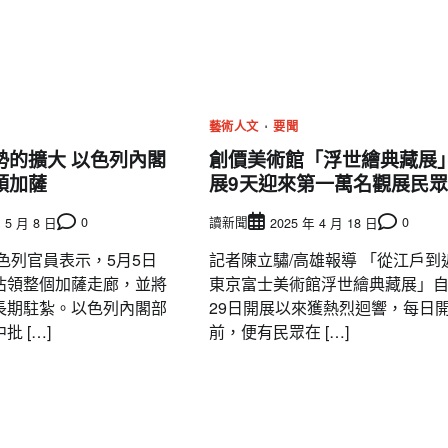
藝術人文
要聞
勢的擴大 以色列內閣
創價美術館「浮世繪典藏展」
領加薩
展9天迎來第一萬名觀展民眾
0
讀新聞
0
 5 月 8 日
2025 年 4 月 18 日
色列官員表示，5月5日
記者陳立驌/高雄報導 「從江戶到
佔領整個加薩走廊，並將
東京富士美術館浮世繪典藏展」自
長期駐紮。以色列內閣部
29日開展以來獲熱烈迴響，每日
 […]
前，便有民眾在 […]