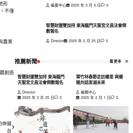
地形
編審中心
2025 年 3 月 5 日
0
，不僅
智慧財運雙加持 東海龍門天聖宮文昌法會倒
數報名
Director
2025 年 2 月 25 日
0
與農業
推薦新聞
看更多
農創造
智慧財運雙加持 東海龍門
葉竹林春節走訪鄉里 與鄉
天聖宮文昌法會倒數報名
親共話澎湖未來
Director
編輯中心
2025 年 2 月 25 日
0
2025 年 2 月 1 日
0
的伸展
台