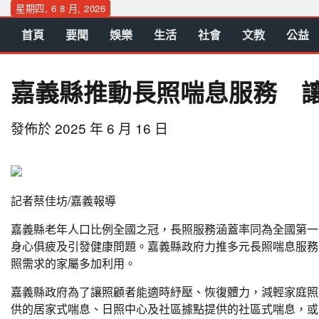
Skip
星期四, 6 8 月, 2026
to
首頁
要聞
娛樂
生活
社會
文教
公益
content
嘉義縣推動長照喘息服務 
發佈於
2025 年 6 月 16 日
記者蔡佳坊/嘉義報導
嘉義縣老年人口比例全國之冠，長照服務涵蓋率同為全國第一
身心俱疲及引發健康問題。嘉義縣政府力推多元長照喘息服務，
照需求的家屬多加利用。
嘉義縣政府為了讓照顧者能適時紓壓、恢復體力，減輕家庭照
供的居家式喘息、日照中心及社區據點提供的社區式喘息，或