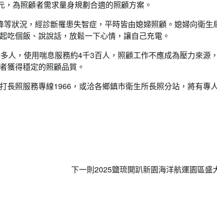
510元，為照顧者需求量身規劃合適的照顧方案。
降等狀況，經診斷罹患失智症，平時皆由媳婦照顧。媳婦向衛生
起吃個飯、說說話，放鬆一下心情，讓自己充電。
千多人，使用喘息服務約4千3百人，照顧工作不應成為壓力來源
者獲得穩定的照顧品質。
打長照服務專線1966，或洽各鄉鎮市衛生所長照分站，將有專
下一則
2025鹽琉開趴新園海洋航運園區盛