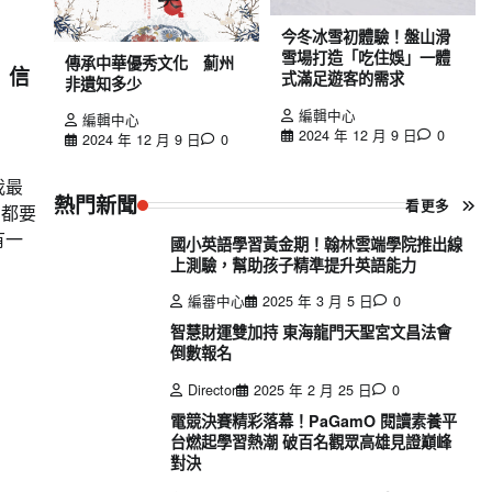
今冬冰雪初體驗！盤山滑
雪場打造「吃住娛」一體
傳承中華優秀文化 薊州
 信
式滿足遊客的需求
非遺知多少
編輯中心
編輯中心
2024 年 12 月 9 日
0
2024 年 12 月 9 日
0
我最
熱門新聞
看更多
，都要
有一
國小英語學習黃金期！翰林雲端學院推出線
上測驗，幫助孩子精準提升英語能力
編審中心
2025 年 3 月 5 日
0
智慧財運雙加持 東海龍門天聖宮文昌法會
倒數報名
Director
2025 年 2 月 25 日
0
電競決賽精彩落幕！PaGamO 閱讀素養平
台燃起學習熱潮 破百名觀眾高雄見證巔峰
對決