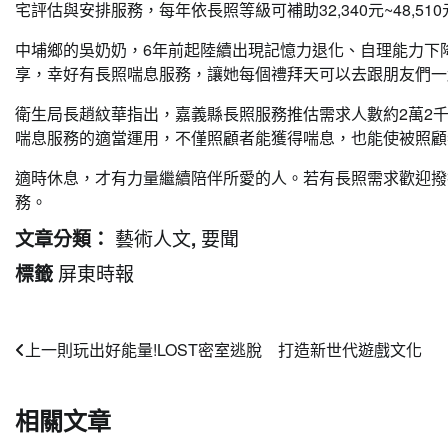
宅評估與安排服務，每年依長照等級可補助32,340元~48,
中埔鄉的吳奶奶，6年前起陸續出現記憶力退化、自理能力下
享，幸好有長照喘息服務，讓她每個禮拜天可以去跟朋友們一
衛生局長趙紋華指出，嘉義縣長照服務推估需求人數約2萬2
喘息服務的適當運用，不僅照顧者能獲得喘息，也能使被照顧
適時休息，才有力量繼續陪伴所愛的人。若有長照需求歡迎撥
務。
藝術人文
要聞
文章分類：
,
屏東時報
標籤
文
上一則
玩出好能量!LOST密室逃脫 打造新世代遊戲文化
章
相關文章
導