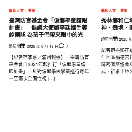
覽
藝術人文
要聞
藝術人文
要聞
臺灣防盲基金會「偏鄉學童護眼
秀林鄉和仁
計畫」 倡議大使劉亭廷攜手義
神、遶境、
診團隊 為孩子們帶來眼中的光
讀新聞
2025 年
讀新聞
0
2025 年 6 月 18 日
記者范振和∕花
【記者范家豪／滿州報導】 臺灣防盲
仁地區福德宮
基金會自2021年起推行「偏鄉學童護
精密礦產協會
眼計畫」，針對偏鄉學校學童進行每年
式，祈求土地公佑
一至兩次全面性視 […]