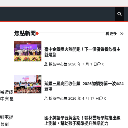
首
要
娛
生
社
文
公
運
旅
政
地
專
頁
聞
樂
活
會
教
益
動
遊
治
方
欄
焦點新聞
看更多
臺中金饌獎火熱開跑！下一個優質餐飲得主
就是您
採訪中心
2026 年 7 月 1 日
0
延續三屆高回收佳績 2026物調券第一波4/24
登場
易造成
家中有長
採訪中心
2026 年 4 月 17 日
0
到宅提
國小英語學習黃金期！翰林雲端學院推出線
上測驗，幫助孩子精準提升英語能力
人員到