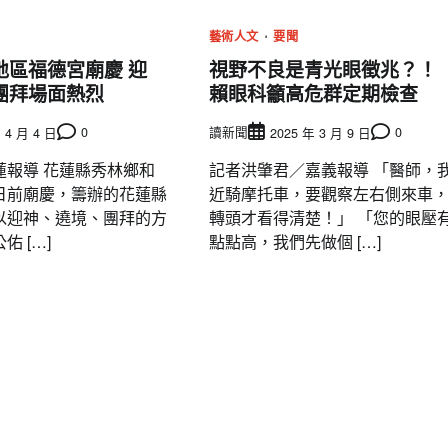
藝術人文
要聞
地區福德宮廟慶 迎
視野不良是青光眼徵兆？！
團拜場面熱烈
賴眼科籲高危群定期檢查
0
讀新聞
0
 4 月 4 日
2025 年 3 月 9 日
蓮報導 花蓮縣秀林鄉和
記者洪肇君／嘉義報導 「醫師，
日前廟慶，籌辦的花蓮縣
近騎摩托車，要觀察左右側來車
以迎神、遶境、團拜的方
轉頭才看得清楚！」 「您的眼壓
 […]
點點高，我們先做個 […]