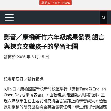
Skip
星期五, 7 8 月, 2026
to
首
要
娛
生
社
文
公
運
旅
政
地
專
content
頁
聞
樂
活
會
教
益
動
遊
治
方
欄
影音／康橋新竹六年級成果發表 語言
與探究交織孩子的學習地圖
發佈於
2025 年 6 月 15 日
記者張辰卿／新竹報導
6月5日，康橋國際學校新竹校區舉行「康橋Time暨English
Open Day成果發表會」，由教務處與國際處共同策劃，呈
現六年級學生在主題式研究與語言實踐上的學習成果。透過
長期累積的研究歷程與全英語發表任務，學生們用行動回應