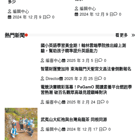
多少
編輯中心
編輯中心
2024 年 12 月 9 日
0
2024 年 12 月 9 日
0
熱門新聞
看更多
國小英語學習黃金期！翰林雲端學院推出線上測
驗，幫助孩子精準提升英語能力
編審中心
2025 年 3 月 5 日
0
智慧財運雙加持 東海龍門天聖宮文昌法會倒數報名
Director
2025 年 2 月 25 日
0
電競決賽精彩落幕！PaGamO 閱讀素養平台燃起學
習熱潮 破百名觀眾高雄見證巔峰對決
編審中心
2025 年 2 月 24 日
0
武夷山大紅袍與台灣烏龍茶 同根同源
編輯中心
2024 年 12 月 17 日
0