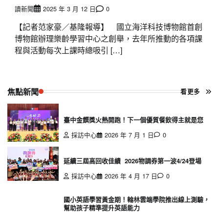
讀新聞
2025 年 3 月 12 日
0
【記者范家豪／基隆報導】 國立海洋科技博物館首創
博物館辦理樂齡學習中心之創舉，去年所推動的各項課
程與活動每次上課時總吸引 […]
焦點新聞
看更多
臺中金饌獎火熱開跑！下一個優質餐飲得主就是您
採訪中心
2026 年 7 月 1 日
0
延續三屆高回收佳績 2026物調券第一波4/24登場
採訪中心
2026 年 4 月 17 日
0
國小英語學習黃金期！翰林雲端學院推出線上測驗，
幫助孩子精準提升英語能力