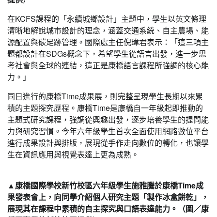
在KCFS課程的「永續城鄉設計」主題中，學生以英文條理
清晰地解說城市設計的理念，涵蓋交通系統、自主農場、能
源配置與碳足跡管理。國際處主任倪瑋君表示：「這三項主
題都設計在SDGs概念下，希望學生從語言出發，進一步思
考社會與全球的連結，這正是康橋語言課程所強調的核心能
力。」
同日進行的康橋Time成果展，則完整呈現學生長期以來累
積的主題探究歷程。康橋Time是康橋自一年級起即推動的
主題式研究課程，強調從興趣出發，逐步培養學生的提問能
力與研究習慣。今年六年級學生首次全面使用網路數位平台
進行成果設計與排版，展現從手作走向數位的轉化，也讓學
生在資訊應用與視覺表達上更為成熟。
▲康橋國際學校新竹校區六年級學生施雅騰於康橋Time成
果發表會上，向同學介紹個人研究主題「製作冰盒餅乾」，
展現其在課程中累積的自主探究與口語表達能力。（圖／康