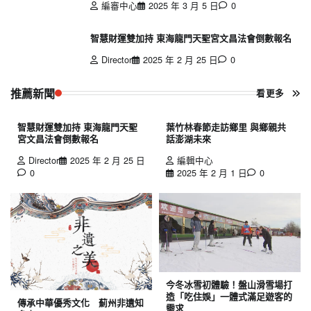
編審中心
2025 年 3 月 5 日
0
智慧財運雙加持 東海龍門天聖宮文昌法會倒數報名
Director
2025 年 2 月 25 日
0
推薦新聞
看更多
智慧財運雙加持 東海龍門天聖
葉竹林春節走訪鄉里 與鄉親共
宮文昌法會倒數報名
話澎湖未來
Director
2025 年 2 月 25 日
編輯中心
0
2025 年 2 月 1 日
0
今冬冰雪初體驗！盤山滑雪場打
造「吃住娛」一體式滿足遊客的
傳承中華優秀文化 薊州非遺知
需求