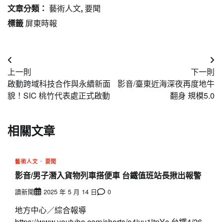
文章分類：
藝術人文
,
要聞
標籤
屏東時報
文
上一則
下一則
章
啟動跨域科技合作與永續新面
影音/臺東近海深夜再度地牛
導
貌！SIC 桃竹代表處正式啟動
翻身 規模5.0
覽
相關文章
藝術人文
要聞
影音/男子潛入貨物列車搭便車 台鐵值班站長揪出報警
讀新聞
2025 年 5 月 14 日
0
地方中心／綜合報導
https://www.youtube.com/shorts/o4jyu1ltnYc 台鐵4/26