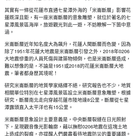
其實有一條從花蓮市直通七星潭外海的「米崙斷層」影響花
蓮既深且鉅，有一座米崙斷層的意象雕塑，就位於著名的七
星潭風景區海岸，旅遊觀光到此一遊，不妨瞭解一下箇中意
涵。
米崙斷層近年知名度大為飆升，花蓮人聞斷層而色變，因為
除了1951年花蓮大地震是米崙斷層引發之外，2018年0206
大地震慘重的人員死傷與建築物傾倒，也是米崙斷層造成，
難以想像的是，不論是1951或2018的花蓮米崙斷層大地
震，筆者都身歷其境呢！
研究米崙斷層的地質學家絡繹不絕，研究報告也不少，地質
相關單位特別在七星潭風景區設立米崙斷層意象雕塑，根據
研究，斷層南北走向穿越花蓮市陸地達8公里，斷層從七星
潭露頭直入太平洋也有15公里。
米崙斷層意象設計主要意義是，中央斷層裂縫在日光照射
下，呈現觀音像光影輪廓，藉以撫慰0206地震在這塊土地
上造成的裂痕，亦提醒人們嚴肅看待地震防災的重要議題。