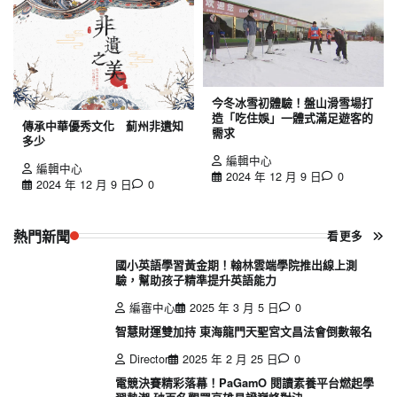
今冬冰雪初體驗！盤山滑雪場打
造「吃住娛」一體式滿足遊客的
傳承中華優秀文化 薊州非遺知
需求
多少
編輯中心
編輯中心
2024 年 12 月 9 日
0
2024 年 12 月 9 日
0
熱門新聞
看更多
國小英語學習黃金期！翰林雲端學院推出線上測
驗，幫助孩子精準提升英語能力
編審中心
2025 年 3 月 5 日
0
智慧財運雙加持 東海龍門天聖宮文昌法會倒數報名
Director
2025 年 2 月 25 日
0
電競決賽精彩落幕！PaGamO 閱讀素養平台燃起學