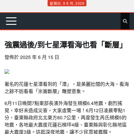
Skip
星期日, 9 8 月, 2026
to
首
要
娛
生
社
文
公
運
旅
政
地
專
content
頁
聞
樂
活
會
教
益
動
遊
治
方
欄
強震過後/到七星潭看海也看「斷層」
發佈於
2025 年 6 月 15 日
著名的花蓮七星潭看到的「潭」，是美麗壯闊的大海，看海
之餘不妨看看「米崙斷層」雕塑意象。
6月11日晚間7點東部長濱外海發生規模6.4地震，劇烈搖
晃，幸好未造成災害，大家虛驚一場！6月12日凌晨零點1
分，臺東縣政府北北東方80.7公里，再度發生芮氏規模5的
地震，各地最大震度花蓮石梯坪4級、臺東縣與彰化縣地區
最大震度3級。這起深夜地震，讓不少民眾被震醒。