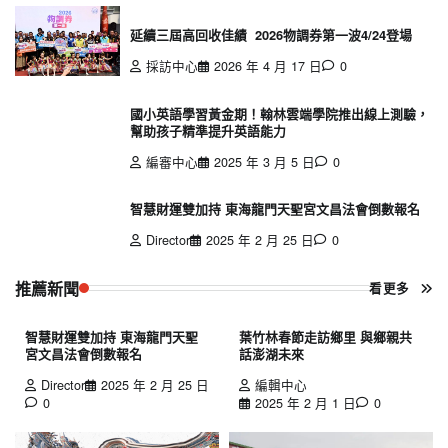
延續三屆高回收佳績 2026物調券第一波4/24登場
採訪中心
2026 年 4 月 17 日
0
國小英語學習黃金期！翰林雲端學院推出線上測驗，
幫助孩子精準提升英語能力
編審中心
2025 年 3 月 5 日
0
智慧財運雙加持 東海龍門天聖宮文昌法會倒數報名
Director
2025 年 2 月 25 日
0
推薦新聞
看更多
智慧財運雙加持 東海龍門天聖
葉竹林春節走訪鄉里 與鄉親共
宮文昌法會倒數報名
話澎湖未來
Director
2025 年 2 月 25 日
編輯中心
0
2025 年 2 月 1 日
0