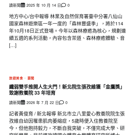
讀新聞
2025 年 10 月 14 日
0
地方中心/台中報導 林業及自然保育署臺中分署八仙山
國家森林遊樂區一年一度的「森林豐盛季」，將於114
年10月18日正式登場。今年以森林療癒為核心，規劃連
續五週的系列活動，內容包含茶道、森林療癒體驗、音
[…]
旅遊美食
要聞
纖弱雙手推開人生大門！新北院生張孜維獲「金鷹獎」
致謝教養院 33 年培育
讀新聞
2026 年 7 月 22 日
0
記者黃俊育 / 新北報導 新北市立八里愛心教養院院生張
孜維自幼因罹患肌肉萎縮症，5歲時便入住教養院至
今，但他抱持毅力，不斷自我突破，不僅完成大學、研