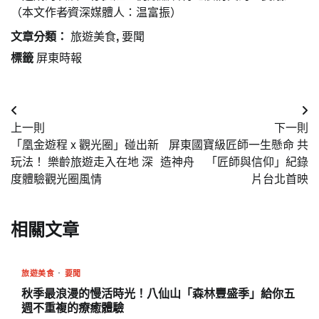
（本文作者∕資深媒體人：温富振）
文章分類：
旅遊美食
,
要聞
標籤
屏東時報
文
上一則
下一則
章
「凰金遊程 x 觀光圈」碰出新
屏東國寶級匠師一生懸命 共
導
玩法！ 樂齡旅遊走入在地 深
造神舟 「匠師與信仰」紀錄
度體驗觀光圈風情
片台北首映
覽
相關文章
旅遊美食
要聞
秋季最浪漫的慢活時光！八仙山「森林豐盛季」給你五
週不重複的療癒體驗