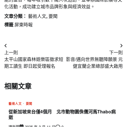
化活動，成功建立城市品牌形象與經濟效益。
文章分類：
藝術人文
,
要聞
標籤
屏東時報
文
上一則
下一則
章
太平山國家森林遊樂區徵求短
影音/邁向世界無聽障願景 元
導
期工讀生 即日起受理報名
健宜蘭企業總部盛大啟用
覽
相關文章
藝術人文
要聞
從新加坡來台僅4個月 北市動物園侏儒河馬Thabo病
逝
讀新聞
2025 年 3 月 11 日
0