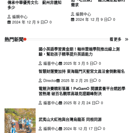
傳承中華優秀文化 薊州非遺知
需求
多少
編輯中心
編輯中心
2024 年 12 月 9 日
0
2024 年 12 月 9 日
0
熱門新聞
看更多
國小英語學習黃金期！翰林雲端學院推出線上測
驗，幫助孩子精準提升英語能力
編審中心
2025 年 3 月 5 日
0
智慧財運雙加持 東海龍門天聖宮文昌法會倒數報名
Director
2025 年 2 月 25 日
0
電競決賽精彩落幕！PaGamO 閱讀素養平台燃起學
習熱潮 破百名觀眾高雄見證巔峰對決
編審中心
2025 年 2 月 24 日
0
武夷山大紅袍與台灣烏龍茶 同根同源
編輯中心
2024 年 12 月 17 日
0