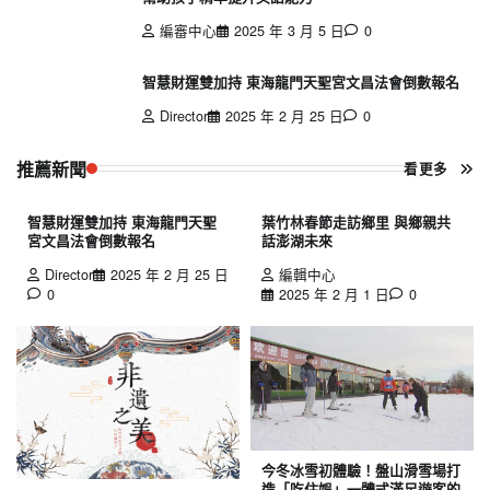
編審中心
2025 年 3 月 5 日
0
智慧財運雙加持 東海龍門天聖宮文昌法會倒數報名
Director
2025 年 2 月 25 日
0
推薦新聞
看更多
智慧財運雙加持 東海龍門天聖
葉竹林春節走訪鄉里 與鄉親共
宮文昌法會倒數報名
話澎湖未來
Director
2025 年 2 月 25 日
編輯中心
0
2025 年 2 月 1 日
0
今冬冰雪初體驗！盤山滑雪場打
造「吃住娛」一體式滿足遊客的