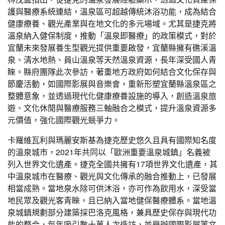
護與醫療系統連結，溫泉區可超越傳統沐浴功能，成為結合
健康療養、觀光產業與在地文化的多元場域。尤其是捷克將
溫泉納入健保制度，推動「溫泉即醫療」的政策模式，對於
宜蘭未來發展養生型觀光提供重要啟發，宜蘭縣擁有礁溪溫
泉、清水地熱、員山溫泉等天然溫泉資源，長年深受國人青
睞。縣府團隊此次參訪，著重地方政府如何結合文化保存與
節慶活動，如國際影展與音樂會，重新形塑宜蘭縣溫泉區之
整體意象，並透過現代化健康療養設施的導入，創造溫泉旅
遊、文化休閒與醫療服務三軸融合之模式，提升溫泉資源多
元價值，強化國際觀光競爭力。
卡羅維瓦利與瑪麗安斯基為捷克歷史悠久且具有國際知名度
的溫泉城市，2021年共同以「歐洲重要溫泉城鎮」名義被
列入世界文化遺產。捷克全國共擁有17項世界文化遺產，其
中溫泉城市在醫療、觀光與文化傳承的融合推動上，已發展
相當成熟。當地泉水除可供沐浴，亦可作為飲用水，深受當
地民眾及觀光客青睞，且已納入當地健保醫療體系。當地溫
泉城鎮規劃部分建築採巴洛克風格，兼具歷史保存與現代功
能的整合，每年吸引數十萬人次造訪，並舉辦國際影展等文