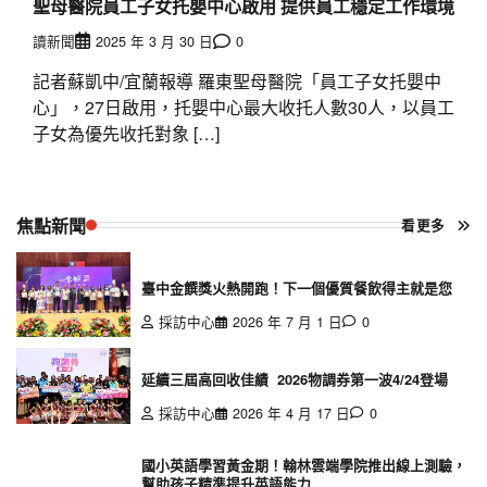
聖母醫院員工子女托嬰中心啟用 提供員工穩定工作環境
讀新聞
2025 年 3 月 30 日
0
記者蘇凱中/宜蘭報導 羅東聖母醫院「員工子女托嬰中
心」，27日啟用，托嬰中心最大收托人數30人，以員工
子女為優先收托對象 […]
焦點新聞
看更多
臺中金饌獎火熱開跑！下一個優質餐飲得主就是您
採訪中心
2026 年 7 月 1 日
0
延續三屆高回收佳績 2026物調券第一波4/24登場
採訪中心
2026 年 4 月 17 日
0
國小英語學習黃金期！翰林雲端學院推出線上測驗，
幫助孩子精準提升英語能力