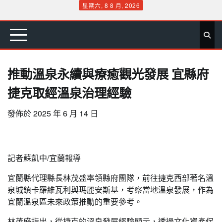
Skip
星期六, 8 8 月, 2026
to
首
要
娛
生
社
文
公
運
旅
政
地
專
content
頁
聞
樂
活
會
教
益
動
遊
治
方
欄
推動溫泉永續與療癒觀光發展 宜縣府
捷克取經溫泉治理經驗
發佈於
2025 年 6 月 14 日
記者蘇凱中/宜蘭報導
宜蘭縣代理縣長林茂盛率領縣府團隊，前往捷克西部著名溫
泉城鎮卡羅維瓦利與瑪麗安斯基，考察當地溫泉發展，作為
宜蘭溫泉區未來政策推動的重要參考。
林茂盛指出，從捷克的溫泉發展經驗顯示，透過文化資產保