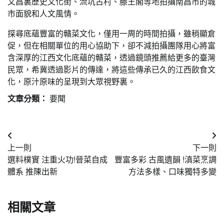
文昌裏歷史文化街、流坑古村、滕王閣等地拍攝南昌市的城
市面貌和人文風情。
探尋底蘊豐富的贛菜文化，僅用一周的時間拍攝，雖稍顯倉
促，但在相關單位的用心協助下，卻不減拍攝團隊用心將富
含深厚的江西文化底蘊的贛菜，透過鏡頭推薦給更多的臺灣
民眾，希冀透過影片的傳達，將這些傳承已久的江西飲食文
化，原汁原味的呈現到大眾視野裏。
文章分類：
要聞
文
上一則
下一則
章
選料樸實 注重火功!晉菜自成
豐富多彩 古風遺韻 !滇菜烹調
導
體系 推陳出新
方法多樣、口味獨特多變
覽
相關文章