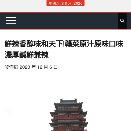
Skip
星期六, 8 8 月, 2026
to
首
要
娛
生
社
文
公
運
旅
政
地
專
content
頁
聞
樂
活
會
教
益
動
遊
治
方
欄
鮮辣香醇味和天下!贛菜原汁原味口味
濃厚鹹鮮兼辣
發佈於
2023 年 12 月 6 日