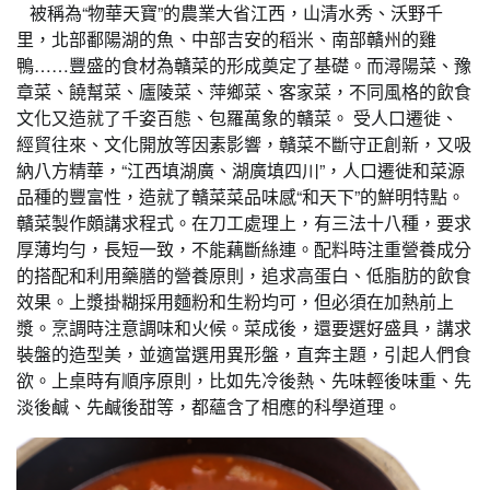
被稱為“物華天寶”的農業大省江西，山清水秀、沃野千
里，北部鄱陽湖的魚、中部吉安的稻米、南部贛州的雞
鴨……豐盛的食材為贛菜的形成奠定了基礎。而潯陽菜、豫
章菜、饒幫菜、廬陵菜、萍鄉菜、客家菜，不同風格的飲食
文化又造就了千姿百態、包羅萬象的贛菜。 受人口遷徙、
經貿往來、文化開放等因素影響，贛菜不斷守正創新，又吸
納八方精華，“江西填湖廣、湖廣填四川”，人口遷徙和菜源
品種的豐富性，造就了贛菜菜品味感“和天下”的鮮明特點。
贛菜製作頗講求程式。在刀工處理上，有三法十八種，要求
厚薄均勻，長短一致，不能藕斷絲連。配料時注重營養成分
的搭配和利用藥膳的營養原則，追求高蛋白、低脂肪的飲食
效果。上漿掛糊採用麵粉和生粉均可，但必須在加熱前上
漿。烹調時注意調味和火候。菜成後，還要選好盛具，講求
裝盤的造型美，並適當選用異形盤，直奔主題，引起人們食
欲。上桌時有順序原則，比如先冷後熱、先味輕後味重、先
淡後鹹、先鹹後甜等，都蘊含了相應的科學道理。