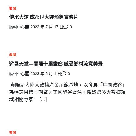
要聞
傳承大運 成都世大運形象宣傳片
編輯中心
2023 年 7 月 17 日
0
要聞
避暑天堂—開陽十里畫廊 感受鄉村涼意美景
編輯中心
2023 年 6 月 1 日
0
貴陽是大陸大數據產業示範基地，以發展「中國數谷」
為建設目標，期望與美國矽谷齊名。匯聚眾多大數據領
域相關專家、 […]
要聞