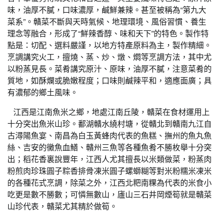
味，油厚不膩，口味濃厚，鹹鮮兼辣。甚至被稱為“第九大
菜系”。贛菜不斷與天時氣候、地理環境、風俗習慣、養生
理念等融合，形成了“鮮辣香醇、味和天下”的特色。製作特
點是：切配、選料嚴謹，以地方特產原料為主，製作精細。
烹調講究火工，擅燒、蒸、炒、燉、燜等烹調方法，其中尤
以粉蒸見長。菜肴講究原汁、原味，油厚不膩，注意菜肴的
質地，如酥爛或脆嫩程度；口味則鹹辣平和，適應面廣；具
有濃郁的鄉土風味。
江西是江南魚米之鄉，地處江南丘陵，贛菜在食材運用上
十分突出魚米山珍。鄱湖贛水繞村塘，從贛北到贛南九江自
古潯陽魚宴、南昌為白玉黃蜂肉代表的魚糕、撫州的魚丸魚
絲、吉安的黴魚血鱔、贛州三魚等各種魚肴不勝枚舉十分突
出；稻花香裏說豐年，江西人尤其擅長以米類做菜，粉蒸肉
粉煎肉珍珠圓子粽香排骨凍米圓子螺螄糊等對米粉糯米凍米
的各種花式烹調，除菜之外，江西北粑南粿為代表的米食小
吃更是數不勝數；可憐無數山，廬山三石井岡煙筍就是贛菜
山珍代表，贛菜尤其精於做筍。