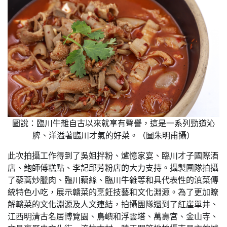
圖說：臨川牛雜自古以來就享有聲譽，這是一系列勁道沁
脾、洋溢著臨川才氣的好菜。（圖朱明甫攝）
此次拍攝工作得到了吳姐拌粉、爐憶家宴、臨川才子國際酒
店、鮑師傅糕點、李記邱芳粉店的大力支持。攝製團隊拍攝
了藜蒿炒臘肉、臨川藕絲、臨川牛雜等和具代表性的滇菜傳
統特色小吃，展示贛菜的烹飪技藝和文化淵源。為了更加瞭
解贛菜的文化淵源及人文連結，拍攝團隊還到了紅崖單井、
江西明清古名居博覽園、鳥嶼和浮雲塔、萬壽宮、金山寺、