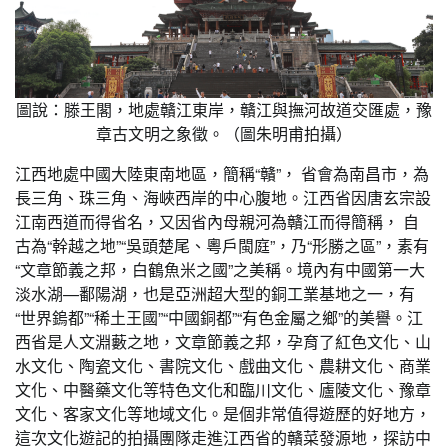
圖說：滕王閣，地處贛江東岸，贛江與撫河故道交匯處，豫
章古文明之象徵。（圖朱明甫拍攝）
江西地處中國大陸東南地區，簡稱“贛”， 省會為南昌市，為
長三角、珠三角、海峽西岸的中心腹地。江西省因唐玄宗設
江南西道而得省名，又因省內母親河為贛江而得簡稱， 自
古為“幹越之地”“吳頭楚尾、粵戶閩庭”，乃“形勝之區”，素有
“文章節義之邦，白鶴魚米之國”之美稱。境內有中國第一大
淡水湖—鄱陽湖，也是亞洲超大型的銅工業基地之一，有
“世界鎢都”“稀土王國”“中國銅都”“有色金屬之鄉”的美譽。江
西省是人文淵藪之地，文章節義之邦，孕育了紅色文化、山
水文化、陶瓷文化、書院文化、戲曲文化、農耕文化、商業
文化、中醫藥文化等特色文化和臨川文化、廬陵文化、豫章
文化、客家文化等地域文化。是個非常值得遊歷的好地方，
這次文化遊記的拍攝團隊走進江西省的贛菜發源地，探訪中