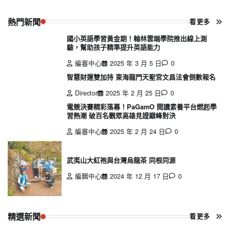
熱門新聞
看更多
國小英語學習黃金期！翰林雲端學院推出線上測
驗，幫助孩子精準提升英語能力
編審中心
2025 年 3 月 5 日
0
智慧財運雙加持 東海龍門天聖宮文昌法會倒數報名
Director
2025 年 2 月 25 日
0
電競決賽精彩落幕！PaGamO 閱讀素養平台燃起學
習熱潮 破百名觀眾高雄見證巔峰對決
編審中心
2025 年 2 月 24 日
0
武夷山大紅袍與台灣烏龍茶 同根同源
編輯中心
2024 年 12 月 17 日
0
精選新聞
看更多