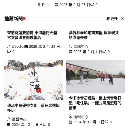
Director
2025 年 2 月 25 日
0
推薦新聞
看更多
智慧財運雙加持 東海龍門天聖
葉竹林春節走訪鄉里 與鄉親共
宮文昌法會倒數報名
話澎湖未來
Director
2025 年 2 月 25 日
編輯中心
0
2025 年 2 月 1 日
0
今冬冰雪初體驗！盤山滑雪場打
造「吃住娛」一體式滿足遊客的
傳承中華優秀文化 薊州非遺知
需求
多少
編輯中心
編輯中心
2024 年 12 月 9 日
0
2024 年 12 月 9 日
0