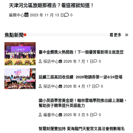
天津河北區旅遊那裡去？看這裡就知道！
編輯中心
2023 年 11 月 13 日
0
焦點新聞
看更多
臺中金饌獎火熱開跑！下一個優質餐飲得主就是您
採訪中心
2026 年 7 月 1 日
0
延續三屆高回收佳績 2026物調券第一波4/24登場
採訪中心
2026 年 4 月 17 日
0
國小英語學習黃金期！翰林雲端學院推出線上測驗，
幫助孩子精準提升英語能力
編審中心
2025 年 3 月 5 日
0
智慧財運雙加持 東海龍門天聖宮文昌法會倒數報名