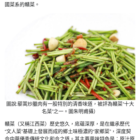
國菜系的贛菜。
圖說:藜蒿炒臘肉有一股特別的清香味道，被評為贛菜“十大
名菜”之一。圖朱明甫攝）
贛菜（又稱江西菜）歷史悠久，底蘊深厚，是在繼承歷代
“文人菜”基礎上發展而成的鄉土味極濃的“家鄉菜”，深度契
合中華優秀傳統文化和合之道。其主要風味特色是：原汁原