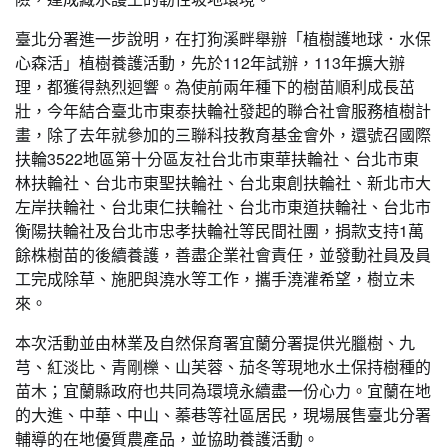
臺北分署進一步說明，在打狗溪畔舉辦「植樹護地球．水保
心森活」植樹養護活動，先於112年試辦，113年擴大辦
理，都獲得熱烈迴響。為使前兩年種下的樹苗順利成長茁
壯，今年結合臺北市東泰扶輪社發起的聯合社會服務植樹計
畫，除了去年就參加的三聯科技教育基金會外，還號召國際
扶輪3522地區第十分區友社台北市東華扶輪社、台北市東
林扶輪社、台北市東聖扶輪社、台北東創扶輪社、新北市大
左岸扶輪社、台北東仁扶輪社、台北市東道扶輪社、台北市
衡陽扶輪社及台北市忠孝扶輪社等民間社團，捐款支持1萬
餘株樹苗的後續養護，善盡企業社會責任，並發動社員及員
工完成除草、施肥與澆水等工作，攜手澆灌希望，樹立未
來。
本次活動並由林業及自然保育署宜蘭分署提供光臘樹、九
芎、紅淡比、青剛櫟、山芙蓉、茄冬等現地水土保持樹種的
苗木；宜蘭縣政府也共同為環境永續盡一份心力。宜蘭在地
的大進、中華、中山、蓁巷等社區居民，現場展售臺北分署
輔導的在地優質農產品，並協助養護活動。