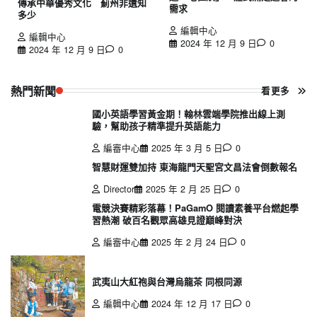
傳承中華優秀文化 薊州非遺知
需求
多少
編輯中心
編輯中心
2024 年 12 月 9 日
0
2024 年 12 月 9 日
0
熱門新聞
看更多
國小英語學習黃金期！翰林雲端學院推出線上測
驗，幫助孩子精準提升英語能力
編審中心
2025 年 3 月 5 日
0
智慧財運雙加持 東海龍門天聖宮文昌法會倒數報名
Director
2025 年 2 月 25 日
0
電競決賽精彩落幕！PaGamO 閱讀素養平台燃起學
習熱潮 破百名觀眾高雄見證巔峰對決
編審中心
2025 年 2 月 24 日
0
武夷山大紅袍與台灣烏龍茶 同根同源
編輯中心
2024 年 12 月 17 日
0