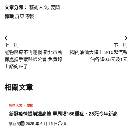
文章分類：
藝術人文
,
要聞
標籤
屏東時報
文
上一則
下一則
章
寵物醫療不再迷惘 新北市動
國內油價大降！ 3/10起汽柴
導
保處攜手獸醫師公會 免費線
油各降0.5元及1元
上諮詢來了
覽
相關文章
藝術人文
要聞
新冠疫情提前達高峰 單周增166重症、25死今年新高
讀新聞
2025 年 6 月 16 日
0