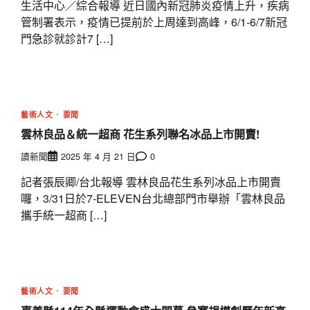
生活中心／綜合報導 近日國內新冠肺炎疫情上升，疾病
管制署表示，疫情已提前於上周達到高峰，6/1-6/7新冠
門急診就診計7 […]
藝術人文
要聞
雲林良品＆統一超商 花生系列聯名冰品上市開賣!
讀新聞
2025 年 4 月 21 日
0
記者張辰卿/台北報導 雲林良品花生系列冰品上市開賣
囉，3/31日於7-ELEVEN台北總部門市舉辦「雲林良品
攜手統一超商 […]
藝術人文
要聞