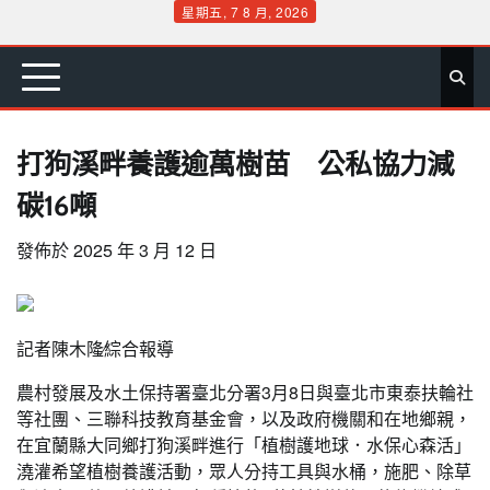
Skip
星期五, 7 8 月, 2026
to
首
要
娛
生
社
文
公
運
旅
政
地
專
content
頁
聞
樂
活
會
教
益
動
遊
治
方
欄
打狗溪畔養護逾萬樹苗 公私協力減
碳16噸
發佈於
2025 年 3 月 12 日
記者陳木隆∕綜合報導
農村發展及水土保持署臺北分署3月8日與臺北市東泰扶輪社
等社團、三聯科技教育基金會，以及政府機關和在地鄉親，
在宜蘭縣大同鄉打狗溪畔進行「植樹護地球．水保心森活」
澆灌希望植樹養護活動，眾人分持工具與水桶，施肥、除草