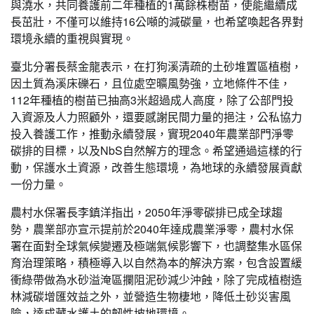
與澆水，共同養護前二年種植的1萬餘株樹苗，使能繼續成
長茁壯，不僅可以維持16公噸的減碳量，也希望喚起各界對
環境永續的重視與實現。
臺北分署長蔡金龍表示，在打狗溪清疏的土砂堆置區植樹，
因土質為溪床礫石，且位處空曠風勢強，立地條件不佳，
112年種植的樹苗已抽高3米超過成人高度，除了公部門投
入資源及人力照顧外，還要感謝民間力量的挹注，公私協力
投入養護工作，推動永續發展，實現2040年農業部門淨零
碳排的目標，以及NbS自然解方的理念。希望通過這樣的行
動，保護水土資源，改善生態環境，為地球的永續發展貢獻
一份力量。
農村水保署長李鎮洋指出，2050年淨零碳排已成全球趨
勢，農業部亦宣示提前於2040年達成農業淨零，農村水保
署在面對全球氣候變遷及極端氣候影響下，也調整集水區保
育治理策略，積極導入以自然為本的解決方案，包含設置緩
衝綠帶做為水砂溢淹區攔阻泥砂減少沖蝕，除了完成植樹造
林減碳增匯效益之外，並營造生物棲地，降低土砂災害風
險，達成藏水護土的韌性坡地環境。