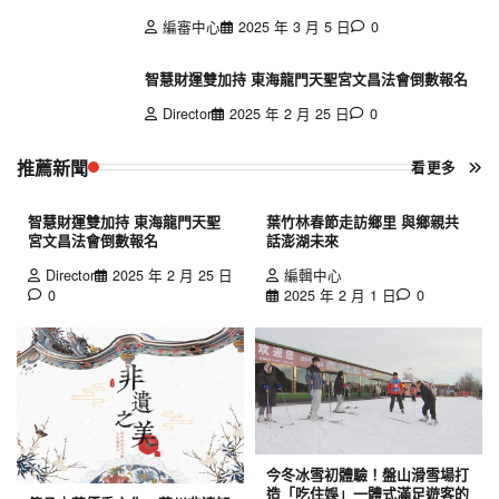
編審中心
2025 年 3 月 5 日
0
智慧財運雙加持 東海龍門天聖宮文昌法會倒數報名
Director
2025 年 2 月 25 日
0
推薦新聞
看更多
智慧財運雙加持 東海龍門天聖
葉竹林春節走訪鄉里 與鄉親共
宮文昌法會倒數報名
話澎湖未來
Director
2025 年 2 月 25 日
編輯中心
0
2025 年 2 月 1 日
0
今冬冰雪初體驗！盤山滑雪場打
造「吃住娛」一體式滿足遊客的