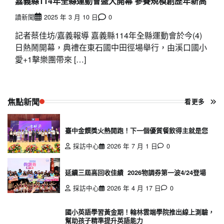
嘉義縣114年全縣運動會盛大開幕 參賽規模創歷年新高
讀新聞
2025 年 3 月 10 日
0
記者蔡佳坊/嘉義報導 嘉義縣114年全縣運動會於今(4)
日熱鬧開幕，典禮在東石國中田徑場舉行，由溪口國小
愛+1擊樂團帶來 […]
焦點新聞
看更多
臺中金饌獎火熱開跑！下一個優質餐飲得主就是您
採訪中心
2026 年 7 月 1 日
0
延續三屆高回收佳績 2026物調券第一波4/24登場
採訪中心
2026 年 4 月 17 日
0
國小英語學習黃金期！翰林雲端學院推出線上測驗，
幫助孩子精準提升英語能力