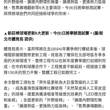
的外野座椅、擴建內野環形舞臺、擴建熱區、更換熱力區座
椅、售票廣場翻新等6大主要項目，今(9)日將舉辦測試賽，
與悍將球迷們共同迎接新球季的到來。
▲新莊棒球場更新6大更新，今(9)日將舉辦測試賽。(圖/新
北市體育局 提供)
體育局表示，富邦悍將在去(2024)年賽季例行賽結束後，球
場隨即展開整修更新工程，就是為了確保在北部地區冬季多
雨的天候環境下，整修工程可以在新年度賽季開打前順利完
成，在市府和球團合作下，工程進度不斷超前，經過施工團
隊130天的努力不懈，整體工程已如期完工。
本次整修工項包含「界外區更新為大巨蛋等級的人工草
皮」，成為臺灣首座職棒比賽使用「天然草皮與人工草皮混
合」的球場，建置具備演唱會等級燈光效果的「LED燈光控
制系統」；全面更新的「外野座椅」、「擴建內野環形舞
臺」、「擴建熱區、更換熱力區座椅」、「售票廣場翻新」