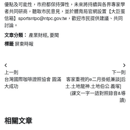
優點及可能性，市府都保持彈性，未來將持續與各界專家學
者共同研商，聽取市民意見，並於體育局官網設置【大巨蛋
信箱】
sportsntpc@ntpc.gov.tw
，歡迎市民提供建議、共同
討論。
文章分類：
產業財經
,
要聞
標籤
屏東時報
文
上一則
下一則
章
台灣國際咖啡證照協會 圓滿
客家重視的e二月掛紙兼談[后
導
大成功
土.土地龍神.土地伯公.義塚]
(課文一字一語對照錄音&導
覽
讀)
相關文章