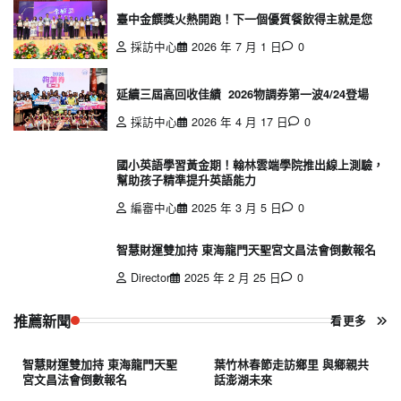
臺中金饌獎火熱開跑！下一個優質餐飲得主就是您
採訪中心
2026 年 7 月 1 日
0
延續三屆高回收佳績 2026物調券第一波4/24登場
採訪中心
2026 年 4 月 17 日
0
國小英語學習黃金期！翰林雲端學院推出線上測驗，
幫助孩子精準提升英語能力
編審中心
2025 年 3 月 5 日
0
智慧財運雙加持 東海龍門天聖宮文昌法會倒數報名
Director
2025 年 2 月 25 日
0
推薦新聞
看更多
智慧財運雙加持 東海龍門天聖
葉竹林春節走訪鄉里 與鄉親共
宮文昌法會倒數報名
話澎湖未來