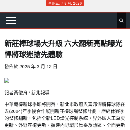
Skip
星期五, 7 8 月, 2026
to
首
要
娛
生
社
文
公
運
旅
政
地
專
content
頁
聞
樂
活
會
教
益
動
遊
治
方
欄
新莊棒球場大升級 六大翻新亮點曝光
悍將球迷搶先體驗
發佈於
2025 年 3 月 12 日
記者黃俊育 / 新北報導
中華職棒新球季即將開賽，新北市政府與富邦悍將棒球隊在
去(2024)年季後合作展開新莊棒球場整修計劃，歷經休賽季
的整修翻新，包括全新LED燈光控制系統，界外區人工草皮
更新、外野座椅更新、擴建內野環形舞臺及熱區、全面更新