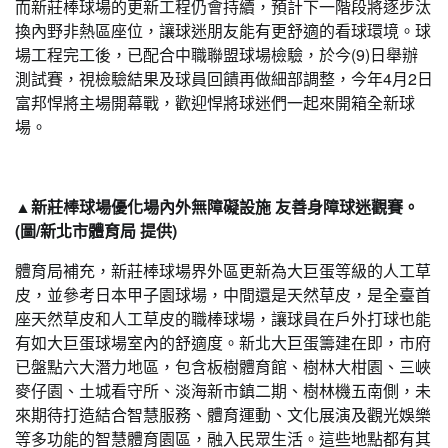
而新莊棒球場的更新工程仍會持續，預計下一階段將逐步汰
換內野非熱區座位，讓球迷朋友能有更舒適的看球環境。球
場工程完工後，已配合中職聯盟球場檢驗，於今(9)日舉辦
測試賽，視檢驗結果及球員回饋再做細部調整，今年4月2日
富邦悍將主場開幕戰，歡迎悍將球迷們一起來開箱全新球
場。
▲新莊棒球場優化場內外無障礙設施 友善身障球迷觀賽。
(圖/新北市體育局 提供)
體育局補充，新莊棒球場界外區更新為大巨蛋等級的人工草
皮，並參考日本甲子園球場，中間還是天然草皮，是全臺首
座天然草皮和人工草皮的職棒球場，讓球員在戶外打球也能
有如大巨蛋球場室內的舒適度。新北大巨蛋籌建在即，市府
已盤點六大潛力地區，包含板樹體育館、樹林大柑園、三峽
麥仔園、土城看守所、淡海新市鎮二期、樹林機五南側，未
來期待打造結合智慧服務、體育運動、文化展演及觀光娛樂
等多功能的智慧體育園區，融入民眾生活。這些地點都有其