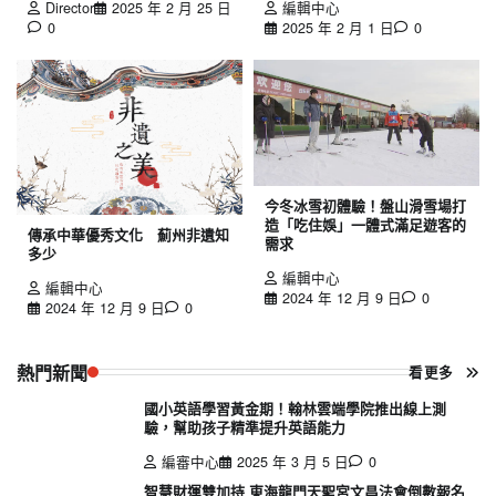
Director
2025 年 2 月 25 日
編輯中心
0
2025 年 2 月 1 日
0
今冬冰雪初體驗！盤山滑雪場打
造「吃住娛」一體式滿足遊客的
傳承中華優秀文化 薊州非遺知
需求
多少
編輯中心
編輯中心
2024 年 12 月 9 日
0
2024 年 12 月 9 日
0
熱門新聞
看更多
國小英語學習黃金期！翰林雲端學院推出線上測
驗，幫助孩子精準提升英語能力
編審中心
2025 年 3 月 5 日
0
智慧財運雙加持 東海龍門天聖宮文昌法會倒數報名