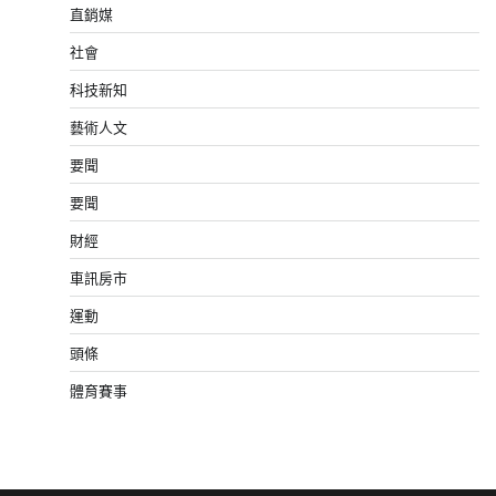
直銷媒
社會
科技新知
藝術人文
要聞
要聞
財經
車訊房市
運動
頭條
體育賽事