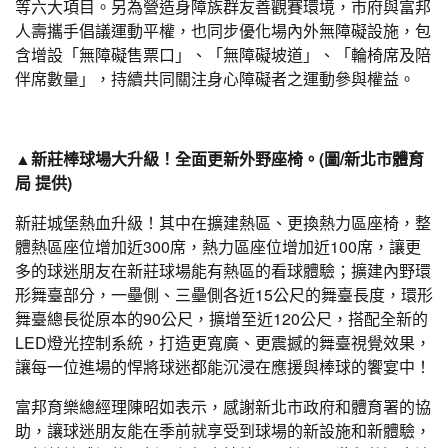
等六大項目。另為營造身障族群友善觀賽環境，市府與富邦
人壽攜手倡議運動平權，也同步優化場內外無障礙設施，包
含增設「無障礙售票口」、「無障礙坡道」、「輪椅席及陪
伴席數量」，持續共同關注身心障礙者之運動參與權益。
▲新莊棒球場大升級！全面更新外野座椅。(圖/新北市體育
局 提供)
新莊城堡熱血升級！其中在擴建熱區、更換熱力區座椅，整
體熱區座位增加近300席，熱力區座位增加近100席，讓更
多的球迷朋友在新莊球場能有熱區的看球體驗；擴建內野環
形舞臺部分，一壘側、三壘側各近15公尺的舞臺長度，環形
舞臺總長從原本的90公尺，擴增至近120公尺，搭配全新的
LED燈光控制系統，打造更寬廣、更震撼的舞臺視覺效果，
讓每一位進場的悍將球迷都能沉浸在應援與棒球的饗宴中！
富邦育樂總經理陳昭如表示，感謝新北市政府和體育署的協
助，讓球迷朋友能在季前就享受到球場的新設施和新體驗，