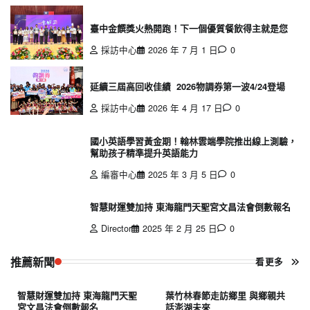
臺中金饌獎火熱開跑！下一個優質餐飲得主就是您
採訪中心
2026 年 7 月 1 日
0
延續三屆高回收佳績 2026物調券第一波4/24登場
採訪中心
2026 年 4 月 17 日
0
國小英語學習黃金期！翰林雲端學院推出線上測驗，
幫助孩子精準提升英語能力
編審中心
2025 年 3 月 5 日
0
智慧財運雙加持 東海龍門天聖宮文昌法會倒數報名
Director
2025 年 2 月 25 日
0
推薦新聞
看更多
智慧財運雙加持 東海龍門天聖
葉竹林春節走訪鄉里 與鄉親共
宮文昌法會倒數報名
話澎湖未來