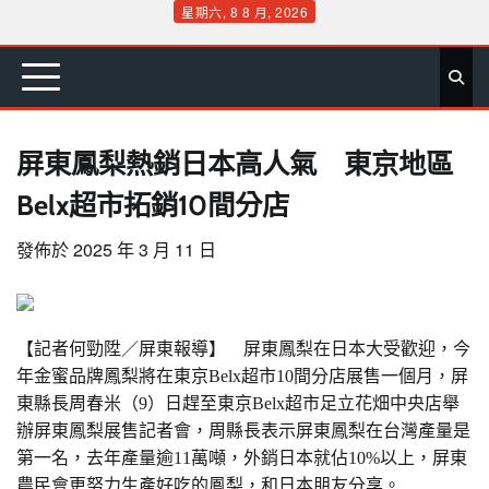
Skip
星期六, 8 8 月, 2026
to
首
要
娛
生
社
文
公
運
旅
政
地
專
content
頁
聞
樂
活
會
教
益
動
遊
治
方
欄
屏東鳳梨熱銷日本高人氣 東京地區
Belx超市拓銷10間分店
發佈於
2025 年 3 月 11 日
【記者何勁陞／屏東報導】 屏東鳳梨在日本大受歡迎
，
今
年金蜜品牌鳳梨將在東京Belx超市10
間分店展售一個月，屏
東縣長
周春米
（
9
）
日趕至東京Belx超市足立花畑中央店舉
辦屏東鳳梨展售記者會，周縣長表示屏東鳳梨在台
灣
產量是
第一名
，去年產量逾
11
萬噸，外銷日本就佔
10%
以上，屏東
農民會更努力生產好吃的鳳梨，和日本朋友分享。