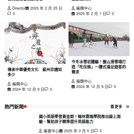
Director
2025 年 2 月 25 日
編輯中心
0
2025 年 2 月 1 日
0
今冬冰雪初體驗！盤山滑雪場打
造「吃住娛」一體式滿足遊客的
傳承中華優秀文化 薊州非遺知
需求
多少
編輯中心
編輯中心
2024 年 12 月 9 日
0
2024 年 12 月 9 日
0
熱門新聞
看更多
國小英語學習黃金期！翰林雲端學院推出線上測
驗，幫助孩子精準提升英語能力
編審中心
2025 年 3 月 5 日
0