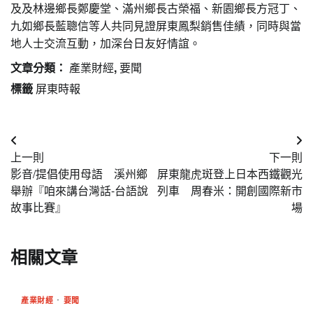
及及林邊鄉長鄭慶堂、滿州鄉長古榮福、新園鄉長方冠丁、
九如鄉長藍聰信等人共同見證屏東鳳梨銷售佳績，
同時與當
地人士交流互動
，
加深台日友好情誼
。
文章分類：
產業財經
,
要聞
標籤
屏東時報
文
上一則
下一則
章
影音/提倡使用母語 溪州鄉
屏東龍虎斑登上日本西鐵觀光
導
舉辦『咱來講台灣話-台語說
列車 周春米：開創國際新市
故事比賽』
場
覽
相關文章
產業財經
要聞