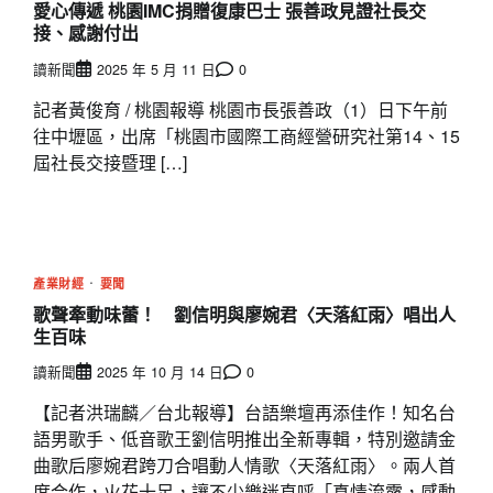
愛心傳遞 桃園IMC捐贈復康巴士 張善政見證社長交
接、感謝付出
讀新聞
2025 年 5 月 11 日
0
記者黃俊育 / 桃園報導 桃園市長張善政（1）日下午前
往中壢區，出席「桃園市國際工商經營研究社第14、15
屆社長交接暨理 […]
產業財經
要聞
歌聲牽動味蕾！ 劉信明與廖婉君〈天落紅雨〉唱出人
生百味
讀新聞
2025 年 10 月 14 日
0
【記者洪瑞麟／台北報導】台語樂壇再添佳作！知名台
語男歌手、低音歌王劉信明推出全新專輯，特別邀請金
曲歌后廖婉君跨刀合唱動人情歌〈天落紅雨〉。兩人首
度合作，火花十足，讓不少樂迷直呼「真情流露，感動