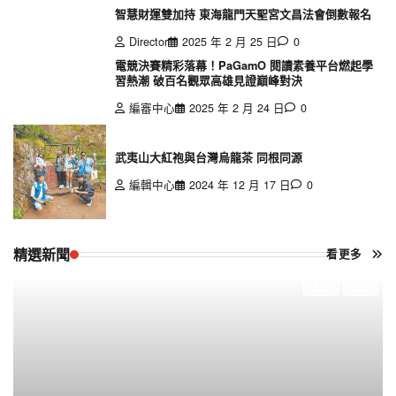
智慧財運雙加持 東海龍門天聖宮文昌法會倒數報名
Director
2025 年 2 月 25 日
0
電競決賽精彩落幕！PaGamO 閱讀素養平台燃起學
習熱潮 破百名觀眾高雄見證巔峰對決
編審中心
2025 年 2 月 24 日
0
武夷山大紅袍與台灣烏龍茶 同根同源
編輯中心
2024 年 12 月 17 日
0
精選新聞
看更多