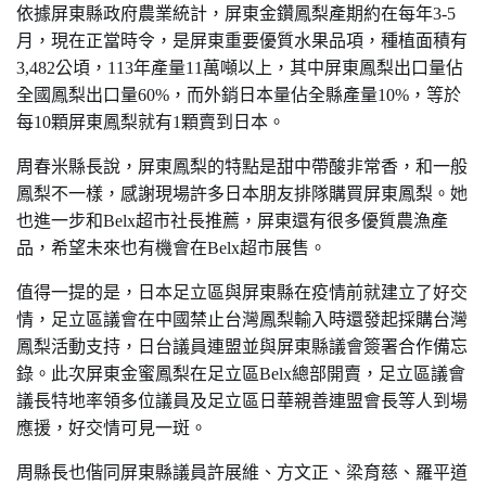
依據屏東縣政府農業統計，屏東金鑽鳳梨產期約在每年
3-5
月，現在正當時令，是屏東重要優質水果品項，種植面積有
3,482
公頃，
113
年產量
11
萬噸以上，其中屏東鳳梨出口量佔
全國鳳梨出口量
60%
，而外銷日本量佔全縣產量
10%
，等於
每
10
顆屏東鳳梨就有
1
顆賣到日本。
周春米縣長說，
屏東鳳梨的特點
是甜中帶酸非常香，和一般
鳳梨不一樣，感謝現場許多日本朋友排隊購買屏東鳳梨。她
也進一步和
Belx
超市社長推薦，屏東還有很多優質農漁產
品，希望未來也有機會在
Belx
超市展售。
值得一提的是，日本足立區與屏東縣在疫情前就建立了好交
情，足立區議會在中國禁止台灣鳳梨輸入時還發起採購台灣
鳳梨活動支持，日台議員連盟並與屏東縣議會簽署合作備忘
錄。此次屏東金蜜鳳梨在足立區
Belx
總部開賣，足立區議會
議長特地率領多位議員及足立區日華親善連盟會長等人到場
應援，好交情可見一斑。
周縣長也偕同屏東縣議員許展維、方文正、梁育慈、羅平道