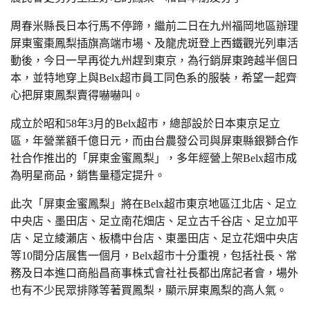
周春米縣長日本行馬不
停蹄
，
繼前二日在九州福岡地區辦理
屏東蜜棗鳳梨插旗高端市場
、
及龍虎斑登上西鐵觀光列車活
動後
，今日一早再
從九州趕到東京
，為行銷屏東
跨越半個日
本
，
並特地穿上與Belx超市員工同色系
的服裝
，
希望一起
齊
心把屏東鳳梨賣得嚇嚇叫。
成立於昭和
58
年
3
月的
Belx
超市，總部設於日本東京足立
區，年營業額千億日元，而由台農發公司與屏東縣銀獅合作
社合作推出的「屏東金蜜鳳梨」，多年經營上架
Belx
超市成
為明星商品，銷售量穩定提升。
此次「屏東金蜜鳳梨」將在
Belx
超市東京地區江北店、足立
中央店、墨田店、足立南花畑店、足立古千谷店、足立加平
店、足立綾瀨店、板橋中台店、東墨田店、足立花畑中央店
等
10
間分店展售一個月，
Belx
超市十分重視，包括社長、常
務及日本進口商船昌商事株式會社社長都出席記者會，場外
也有不少民眾排隊等著買鳳梨，顯示屏東鳳梨的高人氣。