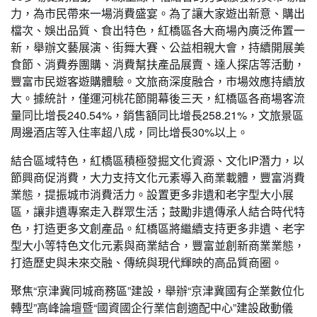
力，為市民帶來一場消費盛宴。為了讓大家遊出新意、購出
檔次、娛出品質、食出特色，紅橋區各大商場內廣泛佈置一
新，舉辦文藝展演、街舞大賽、公益相親大會，持續開展美
食節、消費券團購、消費幫扶產品展賣、達人探店等活動，
豐富市民遊客遊購體驗。文旅商深度融合，市場效應持續放
大。據統計，僅運河桃花節開幕後三天，紅橋區各商場客流
量同比增長240.54%，銷售額同比增長258.21%，文旅景區
周邊酒店等入住率超八成，同比增長30%以上。
結合區域特色，紅橋區積極發掘文化資源、文化IP潛力，以
節興商促消費，大力支持文化元素導入商業載體，豐富消費
業態，提振城市消費活力。設置更多非遺和老字型大小展
區，讓非遺專案走入群眾生活；鼓勵非遺傳承人結合時代特
色，打造更多文創產品。紅橋區將繼續支持更多非遺、老字
型大小等特色文化元素與商業結合，豐富並創新商業業態，
打造歷史與未來交融、傳統與現代輝映的高品質商圈。
聚焦“京津冀同城商務區”建設，舉辦“京津冀國有企業數位化
轉型”高峰論壇暨“國資國企行業信創適配中心”建設啟動儀