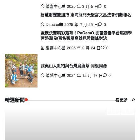
編審中心
2025 年 3 月 5 日
0
智慧財運雙加持 東海龍門天聖宮文昌法會倒數報名
Director
2025 年 2 月 25 日
0
電競決賽精彩落幕！PaGamO 閱讀素養平台燃起學
習熱潮 破百名觀眾高雄見證巔峰對決
編審中心
2025 年 2 月 24 日
0
武夷山大紅袍與台灣烏龍茶 同根同源
編輯中心
2024 年 12 月 17 日
0
精選新聞
看更多