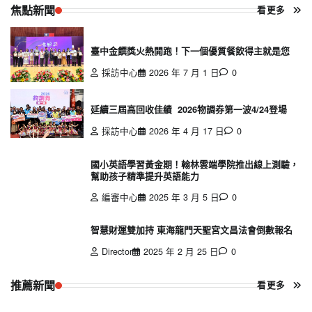
焦點新聞
看更多
臺中金饌獎火熱開跑！下一個優質餐飲得主就是您
採訪中心
2026 年 7 月 1 日
0
延續三屆高回收佳績 2026物調券第一波4/24登場
採訪中心
2026 年 4 月 17 日
0
國小英語學習黃金期！翰林雲端學院推出線上測驗，
幫助孩子精準提升英語能力
編審中心
2025 年 3 月 5 日
0
智慧財運雙加持 東海龍門天聖宮文昌法會倒數報名
Director
2025 年 2 月 25 日
0
推薦新聞
看更多