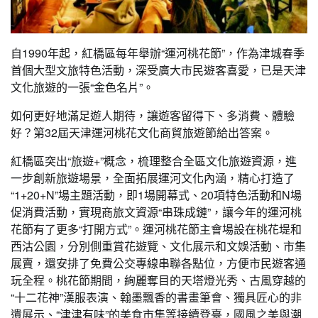
自1990年起，紅橋區每年舉辦“運河桃花節”，作為津城春季
首個大型文旅特色活動，深受廣大市民遊客喜愛，已是天津
文化旅遊的一張“金色名片”。
如何更好地滿足遊人期待，讓遊客留得下、多消費、體驗
好？第32屆天津運河桃花文化商貿旅遊節給出答案。
紅橋區突出“旅遊+”概念，梳理整合全區文化旅遊資源，進
一步創新旅遊場景，全面拓展運河文化內涵，精心打造了
“1+20+N”場主題活動，即1場開幕式、20項特色活動和N場
促消費活動，實現商旅文資源“串珠成鏈”，讓今年的運河桃
花節有了更多“打開方式”。運河桃花節主會場設在桃花堤和
西沽公園，分別側重賞花遊覽、文化展示和文娛活動、市集
展賣，還安排了免費公交專線串聯各點位，方便市民遊客通
玩全程。桃花節期間，絢麗奪目的天塔燈光秀、古風穿越的
“十二花神”漢服表演、翰墨飄香的書畫筆會、獨具匠心的非
遺展示、“津津有味”的美食市集等接續登臺，國風之美與潮