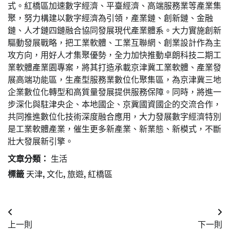
式。紅橋區加速數字經濟、平臺經濟、高端服務業等產業集
聚，努力構建以數字經濟為引領，產業鏈、創新鏈、金融
鏈、人才鏈四鏈融合協同發展現代產業體系。大力實施創新
驅動發展戰略，把工業軟體、工業互聯網、創業設計作為主
攻方向，用好人才集聚優勢，全力加快推動卓朗科技二期工
業軟體產業園專案，將其打造承載京津冀工業軟體、產業發
展高端功能區，生產型服務業數位化聚集區，為京津冀三地
企業數位化轉型和高質量發展提供服務保障。同時，將進一
步深化與駐津央企、本地國企、京冀國資國企的交流合作，
共同推進數位化技術深度融合應用，大力發展數字經濟特別
是工業軟體產業，催生更多新產業、新業態、新模式，不斷
壯大發展新引擎。
文章分類：
生活
標籤
天津
,
文化
,
旅遊
,
紅橋區
文
上一則
下一則