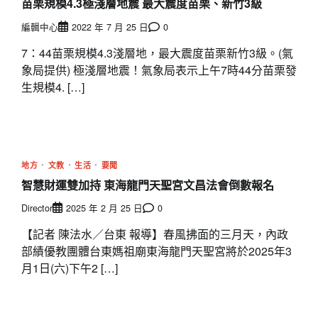
苗栗規模4.3極淺層地震 最大震度苗栗、新竹3級
編輯中心
2022 年 7 月 25 日
0
7：44苗栗規模4.3淺層地，最大震度苗栗新竹3級。(氣
象局提供) 極淺層地震！氣象局表示上午7時44分苗栗發
生規模4. […]
地方
文教
生活
要聞
智慧財運雙加持 東海龍門天聖宮文昌法會倒數報名
Director
2025 年 2 月 25 日
0
【記者 陳法水／台東 報導】春風拂面的三月天，內政
部績優教團體台東媽祖廟東海龍門天聖宮將於2025年3
月1日(六)下午2 […]