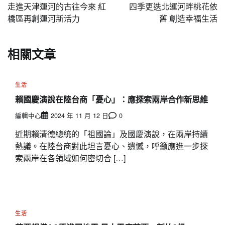
章
走進天津運河的古往今來 紅
四季更迭北運河畔桃花依
導
橋區再創運河新活力
舊 創造幸福生活
覽
相關文章
生活
賴國慶演說在陸台商「憂心」：應探索兩岸合作新思維
編輯中心
2024 年 11 月 12 日
0
近期賴清德總統的「祖國論」及國慶演說，在兩岸持續
熱議。在陸台商對此坦言憂心、遺憾，呼籲應進一步探
索兩岸在各領域如何密切合 […]
生活