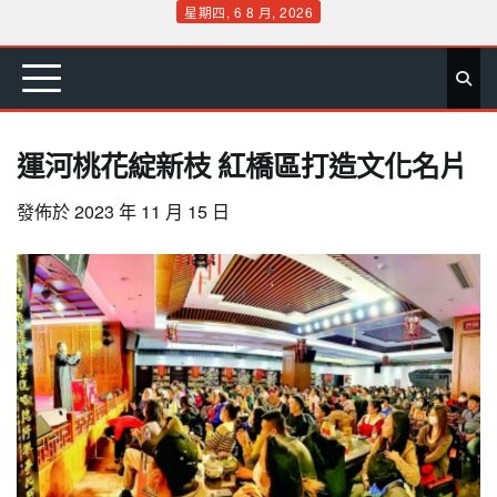
Skip
星期四, 6 8 月, 2026
to
首
要
娛
生
社
文
公
運
旅
政
地
專
content
頁
聞
樂
活
會
教
益
動
遊
治
方
欄
運河桃花綻新枝 紅橋區打造文化名片
發佈於
2023 年 11 月 15 日