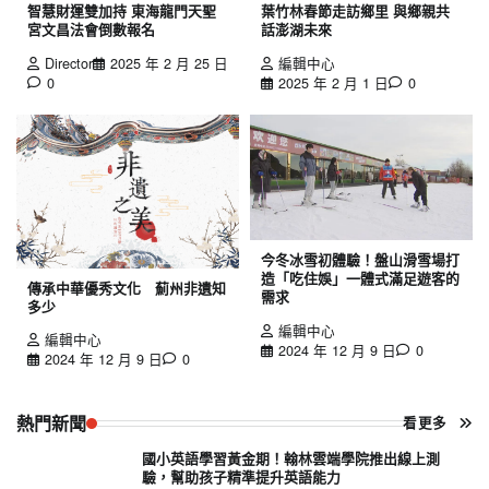
智慧財運雙加持 東海龍門天聖
葉竹林春節走訪鄉里 與鄉親共
宮文昌法會倒數報名
話澎湖未來
Director
2025 年 2 月 25 日
編輯中心
0
2025 年 2 月 1 日
0
今冬冰雪初體驗！盤山滑雪場打
造「吃住娛」一體式滿足遊客的
傳承中華優秀文化 薊州非遺知
需求
多少
編輯中心
編輯中心
2024 年 12 月 9 日
0
2024 年 12 月 9 日
0
熱門新聞
看更多
國小英語學習黃金期！翰林雲端學院推出線上測
驗，幫助孩子精準提升英語能力