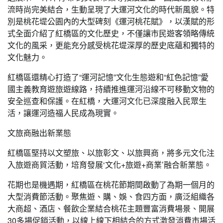
流時尚完美結合，生動呈現了大運河文化的時代新風貌。特
別是桃花堤公園內的大型碑刻《運河桃花賦》，以漢賦的形
式全面介紹了紅橋區的文化歷史，不僅讓市民遊客領略傳統
文化的風采，更能充分感受桃花堤深厚的歷史底蘊和獨特的
文化魅力。
紅橋區還精心打造了“運河記憶”文化生態遊和“紅色記憶”愛
國主義教育遊旅遊線路，持續推進運河沿線不可移動文物的
安全巡查和保護。在紅橋，大運河文化已深度融入民眾生
活，讓運河造福人民成為現實。
文旅商融出新業態
紅橋區堅持以文塑旅、以旅彰文、以旅興商，將多元文化注
入旅遊商貿活動，培育發展‘文化+旅遊+商業’融合新業態。
花期也是機遇期，紅橋區在桃花節期間啟動了為期一個月的
大型消費節活動。聚焦遊、購、娛、食四方面，廣泛組織各
大商超、酒店、餐飲企業結合桃花主題豐富消費場景、開展
30多場促銷活動，以線上線下相結合的方式激發消費市場活