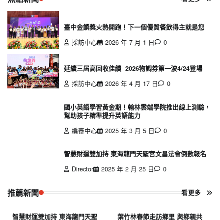
臺中金饌獎火熱開跑！下一個優質餐飲得主就是您
採訪中心
2026 年 7 月 1 日
0
延續三屆高回收佳績 2026物調券第一波4/24登場
採訪中心
2026 年 4 月 17 日
0
國小英語學習黃金期！翰林雲端學院推出線上測驗，
幫助孩子精準提升英語能力
編審中心
2025 年 3 月 5 日
0
智慧財運雙加持 東海龍門天聖宮文昌法會倒數報名
Director
2025 年 2 月 25 日
0
推薦新聞
看更多
智慧財運雙加持 東海龍門天聖
葉竹林春節走訪鄉里 與鄉親共