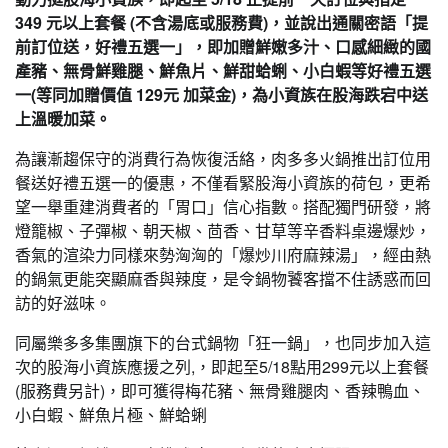
349 元以上套餐 (不含湯底或服務費)，並說出通關密語「提
前訂位送，好禮五選一」，即加贈鮮嫩多汁、口感細緻的國
產豬、無骨鮮雞腿、鮮魚片、鮮甜蛤蜊、小白蝦等好禮五選
一(等同加贈價值 129元 加菜金)，為小資族在股海跌宕中送
上溫暖加菜。
為讓漸趨保守的消費行為恢復活絡，肉多多火鍋推出訂位用
餐送好禮五選一的優惠，不僅看緊股海小資族的荷包，更希
望一舉重建消費者的「胃口」信心指數。搭配獨門研發，將
燈籠椒、子彈椒、朝天椒、茴香、甘草等辛香料桌邊爆炒，
香氣的渲染力同樣來勢洶洶的「爆炒川府麻辣湯」，經由熱
的鍋氣更能突顯麻香與辣度，是令鍋物饕客擋不住誘惑而回
訪的好滋味。
同屬樂多多集團旗下的台式鍋物「狂一鍋」，也同步加入這
次的股海小資族應援之列,，即起至5/18點用299元以上套餐
(服務費另計)，即可獲得梅花豬、無骨雞腿肉、香辣鴨血、
小白蝦、鮮魚片極、鮮蛤蜊