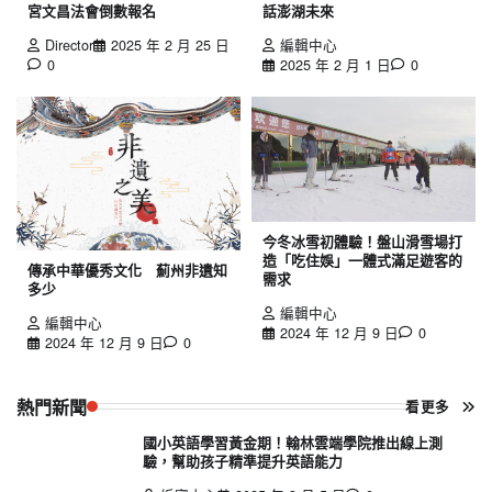
宮文昌法會倒數報名
話澎湖未來
Director
2025 年 2 月 25 日
編輯中心
0
2025 年 2 月 1 日
0
今冬冰雪初體驗！盤山滑雪場打
造「吃住娛」一體式滿足遊客的
傳承中華優秀文化 薊州非遺知
需求
多少
編輯中心
編輯中心
2024 年 12 月 9 日
0
2024 年 12 月 9 日
0
熱門新聞
看更多
國小英語學習黃金期！翰林雲端學院推出線上測
驗，幫助孩子精準提升英語能力