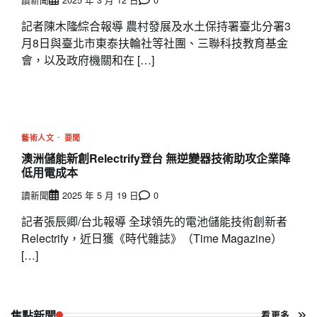
記者陳木隆∕綜合報導 農村發展及水土保持署臺北分署3
月8日與臺北市東泰扶輪社等社團、三聯科技教育基金
會，以及政府機關和在 […]
藝術人文
要聞
澳洲儲能新創Relectrify登台 無逆變器技術助攻企業降
低用電成本
讀新聞
2025 年 5 月 19 日
0
記者張辰卿/台北報導 全球領先的電池儲能技術創新者
Relectrify，近日獲《時代雜誌》（Time Magazine）
[…]
焦點新聞
看更多