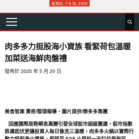
Skip
星期五, 7 8 月, 2026
to
首
要
娛
生
社
文
公
運
旅
政
地
專
content
頁
聞
樂
活
會
教
益
動
遊
治
方
欄
肉多多力挺股海小資族 看緊荷包溫暖
加菜送海鮮肉盤禮
發佈於
2025 年 5 月 20 日
美食智庫 費奇/整理報導、圖片提供/樂多多集團
因應國際局勢瞬息萬變引發全球股市超級震盪，股市指數
跌盪起伏更讓投資人每日像洗三溫暖，肉多多火鍋以實際行
動力挺股海小資族，即起至 5/18 止提前一天訂位與指定