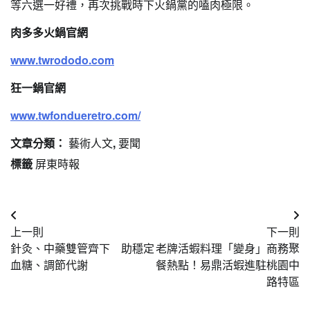
等六選一好禮，再次挑戰時下火鍋黨的嗑肉極限。
肉多多火鍋官網
www.twrododo.com
狂一鍋官網
www.twfondueretro.com/
文章分類：
藝術人文
,
要聞
標籤
屏東時報
文
上一則
下一則
章
針灸、中藥雙管齊下 助穩定
老牌活蝦料理「變身」商務聚
導
血糖、調節代謝
餐熱點！易鼎活蝦進駐桃園中
路特區
覽