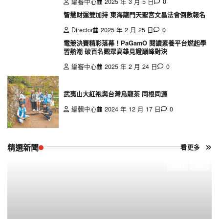
編審中心
2025 年 3 月 5 日
0
智慧財運雙加持 東海龍門天聖宮文昌法會倒數報名
Director
2025 年 2 月 25 日
0
電競決賽精彩落幕！PaGamO 閱讀素養平台燃起學
習熱潮 破百名觀眾高雄見證巔峰對決
編審中心
2025 年 2 月 24 日
0
武夷山大紅袍與台灣烏龍茶 同根同源
編輯中心
2024 年 12 月 17 日
0
精選新聞
看更多