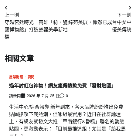
文
上一則
下一則
章
穿越宮廷時光 高雄「莉．瓷
綠苑美展，儼然已成台中女中
導
藝博物館」打造瓷器美學新地
優美傳統
標
覽
相關文章
產業財經
要聞
過年討紅包神物！網友瘋傳這款免費「發財貼圖」
讀新聞
2026 年 7 月 25 日
0
生活中心/綜合報導 新年到來，各大品牌紛紛推出免費
貼圖搶攻下載熱潮，但哪組最實用？近日在社群論壇
上，有網友就發文大推「華南銀行&昏呱」聯名的動態
貼圖，更激動表示：「目前最推這組！尤其是『給我馬
尼 […]