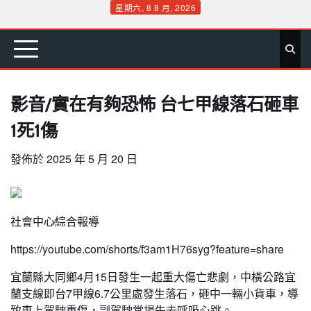
Skip
星期六, 8 8 月, 2026
to
首
要
娛
生
社
文
公
運
旅
政
地
專
content
頁
聞
樂
活
會
教
益
動
遊
治
方
欄
影音∕實在有夠恐怖 台七甲線落石砸車
1死1傷
發佈於
2025 年 5 月 20 日
社會中心∕綜合報導
https://youtube.com/shorts/f3am1H76syg?feature=share
宜蘭縣大同鄉4月15日發生一起重大傷亡悲劇，中橫公路宜
蘭支線即台7甲線6.7公里處發生落石，砸中一輛小貨車，導
致車上駕駛重傷，副駕駛當場失去呼吸心跳。