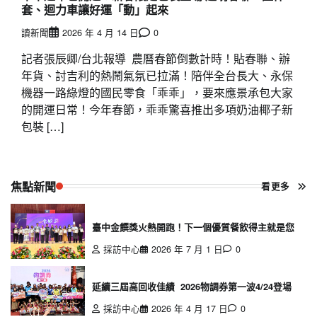
套、迴力車讓好運「動」起來
讀新聞
2026 年 4 月 14 日
0
記者張辰卿/台北報導 農曆春節倒數計時！貼春聯、辦
年貨、討吉利的熱鬧氣氛已拉滿！陪伴全台長大、永保
機器一路綠燈的國民零食「乖乖」，要來應景承包大家
的開運日常！今年春節，乖乖驚喜推出多項奶油椰子新
包裝 […]
焦點新聞
看更多
臺中金饌獎火熱開跑！下一個優質餐飲得主就是您
採訪中心
2026 年 7 月 1 日
0
延續三屆高回收佳績 2026物調券第一波4/24登場
採訪中心
2026 年 4 月 17 日
0