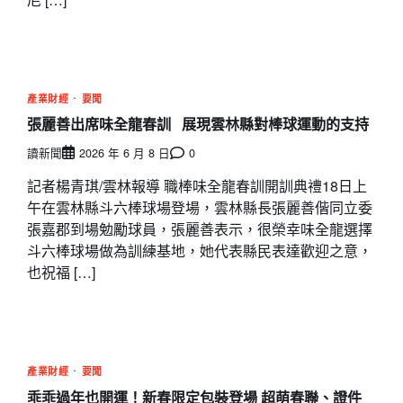
產業財經
要聞
張麗善出席味全龍春訓 展現雲林縣對棒球運動的支持
讀新聞
2026 年 6 月 8 日
0
記者楊青琪/雲林報導 職棒味全龍春訓開訓典禮18日上
午在雲林縣斗六棒球場登場，雲林縣長張麗善偕同立委
張嘉郡到場勉勵球員，張麗善表示，很榮幸味全龍選擇
斗六棒球場做為訓練基地，她代表縣民表達歡迎之意，
也祝福 […]
產業財經
要聞
乖乖過年也開運！新春限定包裝登場 超萌春聯、證件