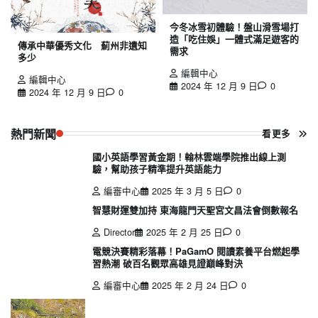
今冬冰雪初體驗！盤山滑雪場打
造「吃住娛」一體式滿足遊客的
傳承中華優秀文化 薊州非遺知
需求
多少
編輯中心
編輯中心
2024 年 12 月 9 日
0
2024 年 12 月 9 日
0
熱門新聞
看更多
國小英語學習黃金期！翰林雲端學院推出線上測
驗，幫助孩子精準提升英語能力
編審中心
2025 年 3 月 5 日
0
智慧財運雙加持 東海龍門天聖宮文昌法會倒數報名
Director
2025 年 2 月 25 日
0
電競決賽精彩落幕！PaGamO 閱讀素養平台燃起學
習熱潮 破百名觀眾高雄見證巔峰對決
編審中心
2025 年 2 月 24 日
0