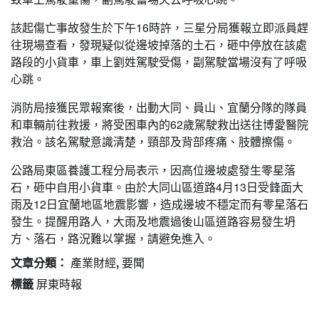
該起傷亡事故發生於下午16時許，三星分局獲報立即派員趕
往現場查看，發現疑似從邊坡掉落的土石，砸中停放在該處
路段的小貨車，車上劉姓駕駛受傷，副駕駛當場沒有了呼吸
心跳。
消防局接獲民眾報案後，出動大同、員山、宜蘭分隊的隊員
和車輛前往救援，將受困車內的62歲駕駛救出送往博愛醫院
救治。該名駕駛意識清楚，頸部及背部疼痛、肢體擦傷。
公路局東區養護工程分局表示，因高位邊坡處發生零星落
石，砸中自用小貨車。由於大同山區道路4月13日受鋒面大
雨及12日宜蘭地區地震影響，造成邊坡不穩定而有零星落石
發生。提醒用路人，大雨及地震過後山區道路容易發生坍
方、落石，路況難以掌握，請避免進入。
文章分類：
產業財經
,
要聞
標籤
屏東時報