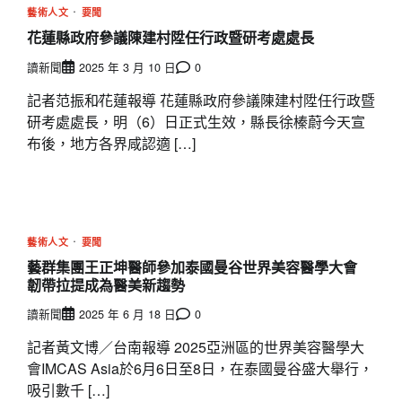
藝術人文
要聞
花蓮縣政府參議陳建村陞任行政暨研考處處長
讀新聞
2025 年 3 月 10 日
0
記者范振和∕花蓮報導 花蓮縣政府參議陳建村陞任行政暨
研考處處長，明（6）日正式生效，縣長徐榛蔚今天宣
布後，地方各界咸認適 […]
藝術人文
要聞
藝群集團王正坤醫師參加泰國曼谷世界美容醫學大會
韌帶拉提成為醫美新趨勢
讀新聞
2025 年 6 月 18 日
0
記者黃文博／台南報導 2025亞洲區的世界美容醫學大
會IMCAS Asia於6月6日至8日，在泰國曼谷盛大舉行，
吸引數千 […]