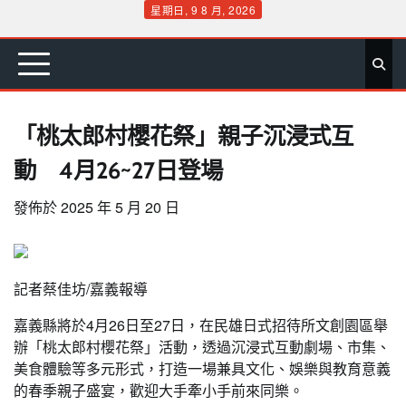
Skip
星期日, 9 8 月, 2026
to
首
要
娛
生
社
文
公
運
旅
政
地
專
content
頁
聞
樂
活
會
教
益
動
遊
治
方
欄
「桃太郎村櫻花祭」親子沉浸式互
動 4月26~27日登場
發佈於
2025 年 5 月 20 日
記者蔡佳坊/嘉義報導
嘉義縣將於4月26日至27日，在民雄日式招待所文創園區舉
辦「桃太郎村櫻花祭」活動，透過沉浸式互動劇場、市集、
美食體驗等多元形式，打造一場兼具文化、娛樂與教育意義
的春季親子盛宴，歡迎大手牽小手前來同樂。