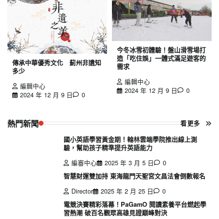
今冬冰雪初體驗！盤山滑雪場打
造「吃住娛」一體式滿足遊客的
傳承中華優秀文化 薊州非遺知
需求
多少
編輯中心
編輯中心
2024 年 12 月 9 日
0
2024 年 12 月 9 日
0
熱門新聞
看更多
國小英語學習黃金期！翰林雲端學院推出線上測
驗，幫助孩子精準提升英語能力
編審中心
2025 年 3 月 5 日
0
智慧財運雙加持 東海龍門天聖宮文昌法會倒數報名
Director
2025 年 2 月 25 日
0
電競決賽精彩落幕！PaGamO 閱讀素養平台燃起學
習熱潮 破百名觀眾高雄見證巔峰對決