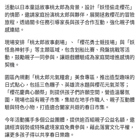
活動以日本童話故事桃太郎為背景，設計「妖怪偷走櫻花」
的情節，邀請家庭扮演桃太郎與夥伴，展開拯救櫻花的冒險
旅程，透過關卡任務引導家長與孩子合作互動，強化親子情
感連結。
現場安排「桃太郎故事劇場」、「櫻花勇士競技場」與「妖
怪島神射手」等主題區域，包含划船比賽、飛盤挑戰等活
動，鼓勵親子一同參與，讓遊戲體驗成為家庭間增進感情的
契機。
園區內規劃「桃太郎元氣糧倉」美食專區，推出造型趣味的
日式點心，包括三色糰子、英雄流水麵與櫻花元氣茶等；
「櫻花慶典心願祭」則提供孩子們許願空間，營造溫馨氛
圍，現場也設有親子市集，集結在地手作職人、親子互動體
驗與特色小物，打造適合闔家共遊的春日市集。
今年活動攜手多個公益團體，提供逾百組親子公益名額，邀
請經濟弱勢或特殊處境家庭免費參與，藉此落實文化平權，
讓更多孩子得以共享春日樂趣。