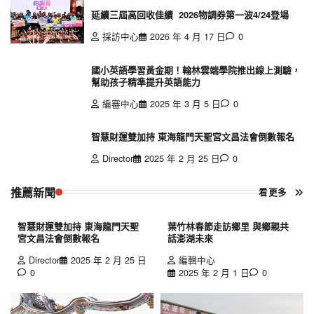
延續三屆高回收佳績 2026物調券第一波4/24登場
採訪中心
2026 年 4 月 17 日
0
國小英語學習黃金期！翰林雲端學院推出線上測驗，
幫助孩子精準提升英語能力
編審中心
2025 年 3 月 5 日
0
智慧財運雙加持 東海龍門天聖宮文昌法會倒數報名
Director
2025 年 2 月 25 日
0
推薦新聞
看更多
智慧財運雙加持 東海龍門天聖
葉竹林春節走訪鄉里 與鄉親共
宮文昌法會倒數報名
話澎湖未來
Director
2025 年 2 月 25 日
編輯中心
0
2025 年 2 月 1 日
0