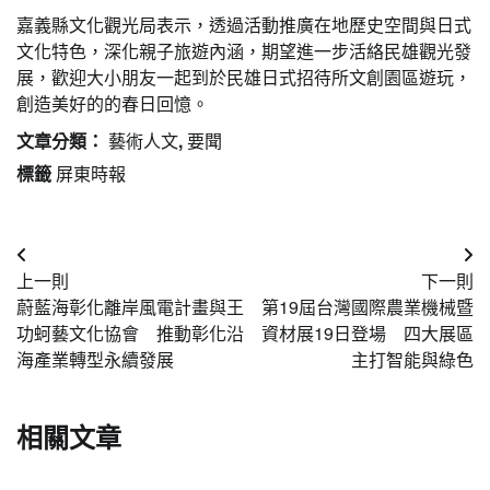
嘉義縣文化觀光局表示，透過活動推廣在地歷史空間與日式
文化特色，深化親子旅遊內涵，期望進一步活絡民雄觀光發
展，歡迎大小朋友一起到於民雄日式招待所文創園區遊玩，
創造美好的的春日回憶。
文章分類：
藝術人文
,
要聞
標籤
屏東時報
文
上一則
下一則
章
蔚藍海彰化離岸風電計畫與王
第19屆台灣國際農業機械暨
導
功蚵藝文化協會 推動彰化沿
資材展19日登場 四大展區
海產業轉型永續發展
主打智能與綠色
覽
相關文章