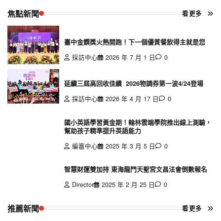
焦點新聞
看更多
臺中金饌獎火熱開跑！下一個優質餐飲得主就是您
採訪中心
2026 年 7 月 1 日
0
延續三屆高回收佳績 2026物調券第一波4/24登場
採訪中心
2026 年 4 月 17 日
0
國小英語學習黃金期！翰林雲端學院推出線上測驗，
幫助孩子精準提升英語能力
編審中心
2025 年 3 月 5 日
0
智慧財運雙加持 東海龍門天聖宮文昌法會倒數報名
Director
2025 年 2 月 25 日
0
推薦新聞
看更多