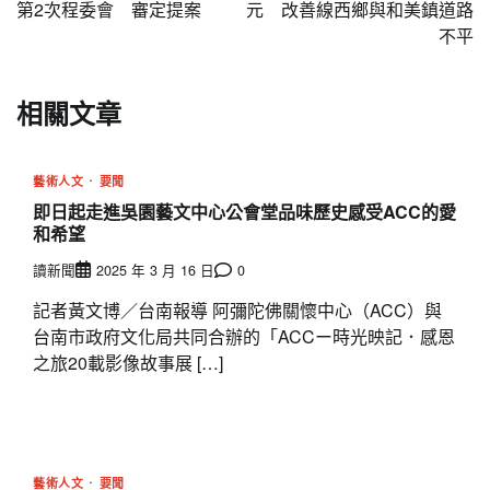
導
第2次程委會 審定提案
元 改善線西鄉與和美鎮道路
不平
覽
相關文章
藝術人文
要聞
即日起走進吳園藝文中心公會堂品味歷史感受ACC的愛
和希望
讀新聞
2025 年 3 月 16 日
0
記者黃文博／台南報導 阿彌陀佛關懷中心（ACC）與
台南市政府文化局共同合辦的「ACCー時光映記．感恩
之旅20載影像故事展 […]
藝術人文
要聞