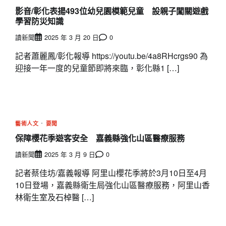
影音/彰化表揚493位幼兒園模範兒童 設親子闖關遊戲
學習防災知識
讀新聞
2025 年 3 月 20 日
0
記者蕭麗鳳/彰化報導 https://youtu.be/4a8RHcrgs90 為
迎接一年一度的兒童節即將來臨，彰化縣1 […]
藝術人文
要聞
保障櫻花季遊客安全 嘉義縣強化山區醫療服務
讀新聞
2025 年 3 月 9 日
0
記者蔡佳坊/嘉義報導 阿里山櫻花季將於3月10日至4月
10日登場，嘉義縣衛生局強化山區醫療服務，阿里山香
林衛生室及石棹醫 […]