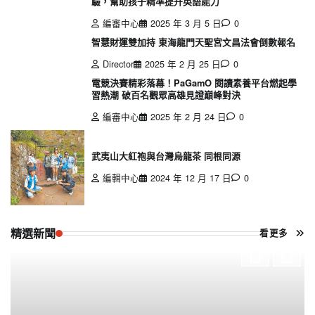
驗，幫助孩子精準提升英語能力
編審中心
2025 年 3 月 5 日
0
智慧財運雙加持 東海龍門天聖宮文昌法會倒數報名
Director
2025 年 2 月 25 日
0
電競決賽精彩落幕！PaGamO 閱讀素養平台燃起學
習熱潮 破百名觀眾高雄見證巔峰對決
編審中心
2025 年 2 月 24 日
0
武夷山大紅袍與台灣烏龍茶 同根同源
編輯中心
2024 年 12 月 17 日
0
精選新聞
看更多