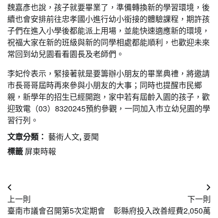
魏嘉彥也說，孩子就要畢業了，準備轉換新的學習環境，後
續也會安排前往忠孝國小進行幼小銜接的體驗課程，期許孩
子們在進入小學後都能派上用場，並能快速適應新的環境，
祝福大家在新的班級與新的同學相處都能順利，也歡迎未來
常回到幼兒園看看園長及老師們。
李妃伶表示，緊接著就是要籌辦小朋友的畢業典禮，將邀請
市長哥哥屆時再來參與小朋友的大事；同時也提醒市民鄉
親，新學年的招生已經開跑，家中若有屆齡入園的孩子，歡
迎致電（03）8320245預約參觀，一同加入市立幼兒園的學
習行列。
文章分類：
藝術人文
,
要聞
標籤
屏東時報
文
上一則
下一則
章
臺南市議會召開第5次定期會
彰縣府投入改善經費2,050萬