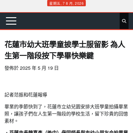
Skip
星期五, 7 8 月, 2026
to
首
要
娛
生
社
文
公
運
旅
政
地
專
content
頁
聞
樂
活
會
教
益
動
遊
治
方
欄
花蓮市幼大班學童披學士服留影 為人
生第一階段按下學畢快樂鍵
發佈於
2025 年 5 月 19 日
記者范振和∕花蓮報導
畢業的季節快到了，花蓮市立幼兒園安排大班學童拍攝畢業
照，讓孩子們在人生第一階段的學校生活，留下珍貴的回憶
素材。
▲花蓮市長魏嘉彥（後中）偕同師長與市幼小朋友合拍畢業