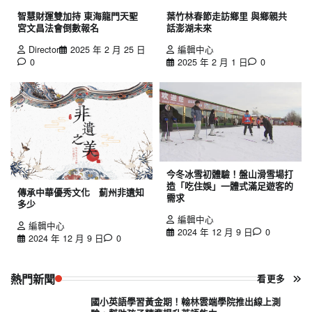
智慧財運雙加持 東海龍門天聖
葉竹林春節走訪鄉里 與鄉親共
宮文昌法會倒數報名
話澎湖未來
Director
2025 年 2 月 25 日
編輯中心
0
2025 年 2 月 1 日
0
今冬冰雪初體驗！盤山滑雪場打
造「吃住娛」一體式滿足遊客的
傳承中華優秀文化 薊州非遺知
需求
多少
編輯中心
編輯中心
2024 年 12 月 9 日
0
2024 年 12 月 9 日
0
熱門新聞
看更多
國小英語學習黃金期！翰林雲端學院推出線上測