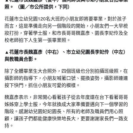
照。 （圖／市公所提供，下同）
花蓮市立幼兒園120名大班的小朋友即將要畢業，對於孩子
而言，這是準備走向另一個階段的開始，小朋友們一大早梳
妝打扮，穿著學士服，和市長哥哥魏嘉彥、園長李妃伶及全
校老師拍下人生第一張畢業照。
▲花蓮市長魏嘉彥（中右）、市立幼兒園長李妃伶（中左）
與教職員合影。
除了全體畢業生大合照外，四個班級也分別拍攝班級照，在
攝影師的指導下，小朋友喊著口號、擺換姿勢，攝影師連連
按下快門，抓住小朋友可愛的模樣。
魏嘉彥表示，非常開心看著孩子從去年度還在台下看著哥哥
姊姊穿上學士服，今年就換成大家準備要邁向下一個學習的
階段。感謝幼兒園妃妃園長、所有的老師及職員們用心照
顧，讓孩子們都能健康快樂地長大，更要謝謝家長們一路支
持。