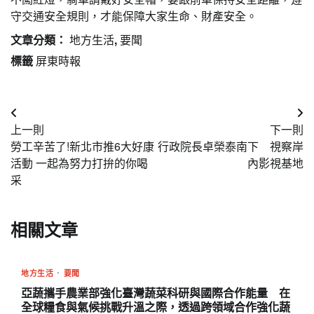
守交通安全規則，才能保障大家生命、財產安全。
文章分類：
地方生活
,
要聞
標籤
屏東時報
文
上一則
下一則
章
勞工辛苦了!新北市推6大好康
行政院長卓榮泰南下 視察岸
導
活動 一起為努力打拚的你喝
內影視基地
采
覽
相關文章
地方生活
要聞
亞蔬攜手農業部強化臺灣蔬菜科研與國際合作能量 在
全球糧食與氣候挑戰升溫之際，透過跨領域合作強化蔬