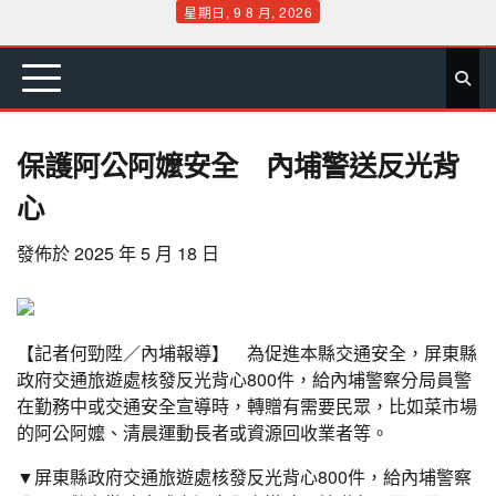
Skip
星期日, 9 8 月, 2026
to
首
要
娛
生
社
文
公
運
旅
政
地
專
content
頁
聞
樂
活
會
教
益
動
遊
治
方
欄
保護阿公阿嬤安全 內埔警送反光背
心
發佈於
2025 年 5 月 18 日
【記者何勁陞／內埔報導】 為促進本縣交通安全，屏東縣
政府交通旅遊處核發反光背心800件，給內埔警察分局員警
在勤務中或交通安全宣導時，轉贈有需要民眾，比如菜市場
的阿公阿嬤、清晨運動長者或資源回收業者等。
▼屏東縣政府交通旅遊處核發反光背心800件，給內埔警察