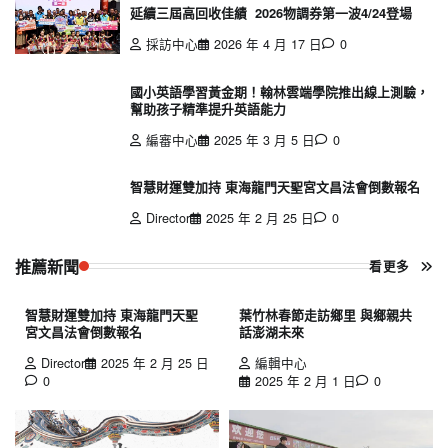
延續三屆高回收佳績 2026物調券第一波4/24登場
採訪中心
2026 年 4 月 17 日
0
國小英語學習黃金期！翰林雲端學院推出線上測驗，
幫助孩子精準提升英語能力
編審中心
2025 年 3 月 5 日
0
智慧財運雙加持 東海龍門天聖宮文昌法會倒數報名
Director
2025 年 2 月 25 日
0
推薦新聞
看更多
智慧財運雙加持 東海龍門天聖
葉竹林春節走訪鄉里 與鄉親共
宮文昌法會倒數報名
話澎湖未來
Director
2025 年 2 月 25 日
編輯中心
0
2025 年 2 月 1 日
0