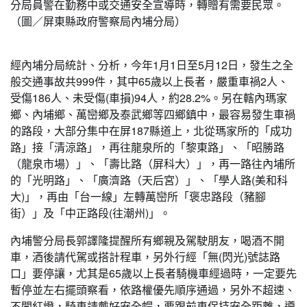
分局員警在勤務中或交通安全宣導時，轉贈有需要民眾。
（圖／屏東縣政府警察局內埔分局）
經內埔分局統計、分析，今年1月1日至5月12日，發生之全
般交通事故共999件，其中65歲以上長者，嚴重車禍2人、
受傷186人、未受傷(車損)94人，約28.2%。另在轄內瑪家
鄉、內埔鄉、萬巒鄉及泰武鄉等四鄉鎮中，最容易發生車禍
的路段，大部分集中在屏187縣道上，北從瑪家所的「成功
路」接「清涼路」，再往龍泉所的「黎東路」、「昭勝路
（龍泉市場）」、「壽比路（屏科大）」，再一路往內埔所
的「光明路」、「廣濟路（天后宮）」、「學人路(美和科
大)」，再由「台一線」左轉萬巒所「褒忠路段（豬腳
街）」及「中正路段(往潮州)」。
內埔警分局長郭譯隆提醒所有鄉親及駕駛朋友，喝酒不開
車，酒後請代駕或搭計程車，另外行經「無(閃光)號誌路
口」要停讓，尤其是65歲以上長者騎機車經過時，一定要先
暫停並左右擺頭察看，依路權優先順序通過，另外不超速、
不闖紅燈，騎車請戴好安全帽，要跟前車保持安全距離，遵