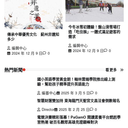
今冬冰雪初體驗！盤山滑雪場打
造「吃住娛」一體式滿足遊客的
傳承中華優秀文化 薊州非遺知
需求
多少
編輯中心
編輯中心
2024 年 12 月 9 日
0
2024 年 12 月 9 日
0
熱門新聞
看更多
國小英語學習黃金期！翰林雲端學院推出線上測
驗，幫助孩子精準提升英語能力
編審中心
2025 年 3 月 5 日
0
智慧財運雙加持 東海龍門天聖宮文昌法會倒數報名
Director
2025 年 2 月 25 日
0
電競決賽精彩落幕！PaGamO 閱讀素養平台燃起學
習熱潮 破百名觀眾高雄見證巔峰對決