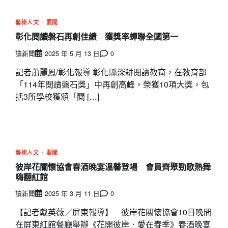
藝術人文
要聞
彰化閱讀磐石再創佳績 獲獎率蟬聯全國第一
讀新聞
2025 年 5 月 13 日
0
記者蕭麗鳳/彰化報導 彰化縣深耕閱讀教育，在教育部
「114年閱讀磐石獎」中再創高峰，榮獲10項大獎，包
括3所學校獲頒「閱 […]
藝術人文
要聞
彼岸花關懷協會春酒晚宴溫馨登場 會員齊聚勁歌熱舞
嗨翻紅館
讀新聞
2025 年 3 月 11 日
0
【記者戴英薇／屏東報導】 彼岸花關懷協會10日晚間
在屏東紅館餐廳舉辦《花開彼岸．愛在春季》春酒晚宴