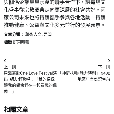
與關係企業星星水產的聯手合作下，讓這場文
化盛事從宗教慶典走向更深層的社會共好。兩
家公司未來也將持續攜手參與各地活動，持續
推動健康、公益與文化多元並行的發展願景。
文章分類：
藝術人文
,
要聞
標籤
屏東時報
文
上一則
下一則
章
周湯豪赴One Love Festival演
「神奇扶輪•魅力時刻」 3482
導
出 網友們驚呼：「我的偶像
地區年會盛況空前
跟我的偶像們在一起看我的偶
覽
像！」
相關文章