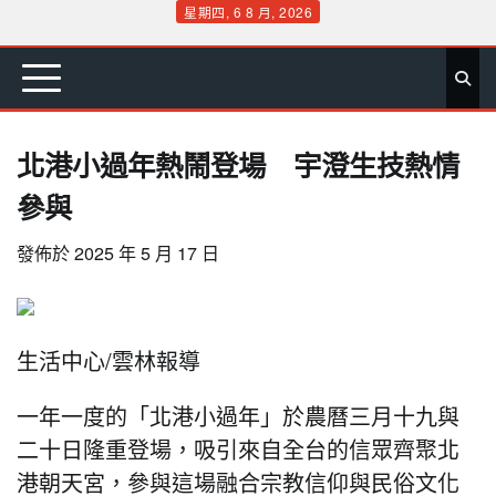
Skip
星期四, 6 8 月, 2026
to
首
要
娛
生
社
文
公
運
旅
政
地
專
content
頁
聞
樂
活
會
教
益
動
遊
治
方
欄
北港小過年熱鬧登場 宇澄生技熱情
參與
發佈於
2025 年 5 月 17 日
生活中心/雲林報導
一年一度的「北港小過年」於農曆三月十九與
二十日隆重登場，吸引來自全台的信眾齊聚北
港朝天宮，參與這場融合宗教信仰與民俗文化