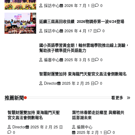
採訪中心
2026 年 7 月 1 日
0
延續三屆高回收佳績 2026物調券第一波4/24登場
採訪中心
2026 年 4 月 17 日
0
國小英語學習黃金期！翰林雲端學院推出線上測驗，
幫助孩子精準提升英語能力
編審中心
2025 年 3 月 5 日
0
智慧財運雙加持 東海龍門天聖宮文昌法會倒數報名
Director
2025 年 2 月 25 日
0
推薦新聞
看更多
智慧財運雙加持 東海龍門天聖
葉竹林春節走訪鄉里 與鄉親共
宮文昌法會倒數報名
話澎湖未來
Director
2025 年 2 月 25 日
編輯中心
0
2025 年 2 月 1 日
0