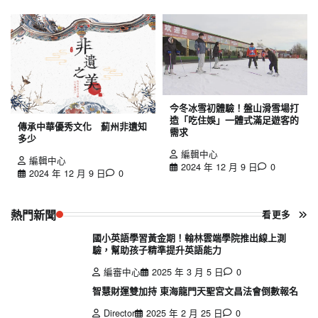
今冬冰雪初體驗！盤山滑雪場打
造「吃住娛」一體式滿足遊客的
傳承中華優秀文化 薊州非遺知
需求
多少
編輯中心
編輯中心
2024 年 12 月 9 日
0
2024 年 12 月 9 日
0
熱門新聞
看更多
國小英語學習黃金期！翰林雲端學院推出線上測
驗，幫助孩子精準提升英語能力
編審中心
2025 年 3 月 5 日
0
智慧財運雙加持 東海龍門天聖宮文昌法會倒數報名
Director
2025 年 2 月 25 日
0