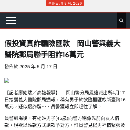
Skip
星期日, 9 8 月, 2026
to
首
要
娛
生
社
文
公
運
旅
政
地
專
content
頁
聞
樂
活
會
教
益
動
遊
治
方
欄
假投資真詐騙險匯款 岡山警與義大
醫院郵局聯手阻詐16萬元
發佈於
2025 年 5 月 17 日
【記者廖銘瑞／高雄報導】 岡山警分局鳳雄派出所4月17
日接獲義大醫院郵局通報，稱有男子於欲臨櫃匯款新臺幣16
萬元，疑似遭詐騙⋯，員警獲報立即趕往了解。
員警到場後，有楊姓男子(45歲)向警方稱係先前向友人借
款，現欲以匯款方式還款予對方，惟員警見楊男神情緊張及