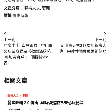
文章分類：
藝術人文
,
要聞
標籤
屏東時報
文
上一則
下一則
章
甜蜜中山 幸福滿溢！中山區
岡山壽天宮313周年祝壽大
導
公所單身聯誼活動圓滿落幕
典 宗教共融展現媽祖慈悲
參加者直呼：「甜到心坎
覽
裡」
相關文章
藝術人文
要聞
麗星郵輪 2.0 傳奇 與時俱進旅食樂必玩秘笈