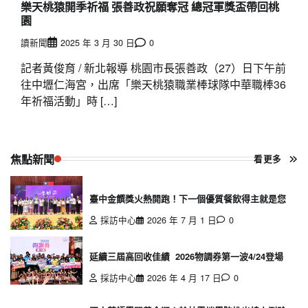
樂天桃猿開季祈福 張善政祝願奪冠 總冠軍獎盃帶回桃
園
讀新聞
2025 年 3 月 30 日
0
記者黃俊育 / 新北報導 桃園市長張善政（27）日下午前
往中壢仁海宮，出席「樂天桃猿職業棒球隊中華職棒36
年祈福活動」時 […]
焦點新聞
看更多
臺中金饌獎火熱開跑！下一個優質餐飲得主就是您
採訪中心
2026 年 7 月 1 日
0
延續三屆高回收佳績 2026物調券第一波4/24登場
採訪中心
2026 年 4 月 17 日
0