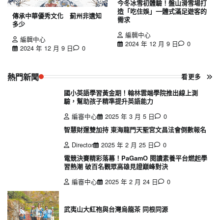
今冬冰雪初體驗！盤山滑雪場打
造「吃住娛」一體式滿足遊客的
傳承中華優秀文化 薊州非遺知
需求
多少
編輯中心
編輯中心
2024 年 12 月 9 日
0
2024 年 12 月 9 日
0
熱門新聞
看更多
國小英語學習黃金期！翰林雲端學院推出線上測
驗，幫助孩子精準提升英語能力
編審中心
2025 年 3 月 5 日
0
智慧財運雙加持 東海龍門天聖宮文昌法會倒數報名
Director
2025 年 2 月 25 日
0
電競決賽精彩落幕！PaGamO 閱讀素養平台燃起學
習熱潮 破百名觀眾高雄見證巔峰對決
編審中心
2025 年 2 月 24 日
0
武夷山大紅袍與台灣烏龍茶 同根同源