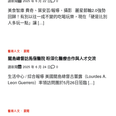
讀新聞
2025 年 6 月 22 日
0
美食智庫 費奇、葉安芸/報導、攝影 麗星郵輪2.0強勢
回歸！有別以往一成不變的吃喝玩樂，現在「硬是比別
人多玩一點」讓 […]
藝術人文
要聞
關島總督訪馬偕醫院 盼深化醫療合作與人才交流
讀新聞
2025 年 6 月 24 日
0
生活中心 / 綜合報導 美國關島總督古蕾露（Lourdes A.
Leon Guerrero）率領訪問團於5月26日蒞臨 […]
藝術人文
要聞