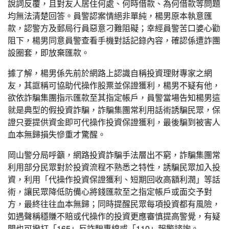
說詞反覆，且對友人居住何處、何時借款、為何借款等問題
均無法清楚回答。員警認案情絕非單純，楊男原本執意匯
款，認警方及郵局行員惡意刁難阻礙；幸經員警苦口婆心勸
阻下，楊男同意員警查看手機對話記錄內容，確認係遭詐團
設圈套，即放棄匯款。
據了解，楊男係先前於網路上認識自稱投資理財專家之網
友，其誆稱可協助代操作股票並保證獲利，楊男不疑有他，
欲依詐騙集團指示匯款至其指定帳戶，員警當場告知楊男這
就是典型的假投資詐騙，詐騙集團常利用話術誘騙民眾，保
證只要提供資金即可代操作投資保證獲利，最後騙到被害人
血本無歸損失慘重才驚醒。
岡山警分局呼籲，網路投資詐騙手法層出不窮，詐騙集團常
利用部分民眾對於投資流程不熟悉之特性，誘騙民眾加入投
資，利用「代操作投資保證獲利、短期回收高額利潤」等話
術，讓民眾降低防備心將錢匯款至之指定帳戶或面交予對
方，最終往往血本無歸；同時提醒民眾每項投資都有風險，
如遇聲稱穩賺不賠或代操作的投資更應審慎提高警覺，有疑
問也可撥打「165」反詐騙專線或「110」報警諮詢。