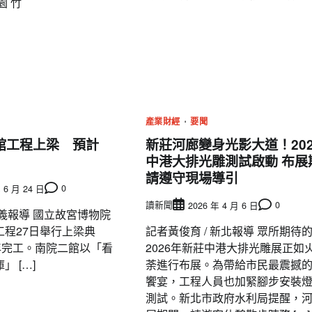
園 竹
產業財經
要聞
館工程上梁 預計
新莊河廊變身光影大道！202
中港大排光雕測試啟動 布展
請遵守現場導引
0
 6 月 24 日
讀新聞
0
2026 年 4 月 6 日
義報導 國立故宮博物院
工程27日舉行上梁典
記者黃俊育 / 新北報導 眾所期待
年完工。南院二館以「看
2026年新莊中港大排光雕展正如
 […]
荼進行布展。為帶給市民最震撼
饗宴，工程人員也加緊腳步安裝
測試。新北市政府水利局提醒，