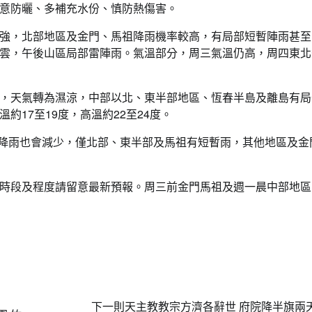
意防曬、多補充水份、慎防熱傷害。
也稍增強，北部地區及金門、馬祖降雨機率較高，有局部短暫陣雨甚
雲，午後山區局部雷陣雨。氣溫部分，周三氣溫仍高，周四東北
風影響，天氣轉為濕涼，中部以北、東半部地區、恆春半島及離島有
17至19度，高溫約22至24度。
9度，降雨也會減少，僅北部、東半部及馬祖有短暫雨，其他地區及金
時段及程度請留意最新預報。周三前金門馬祖及週一晨中部地區
下一則
天主教教宗方濟各辭世 府院降半旗兩