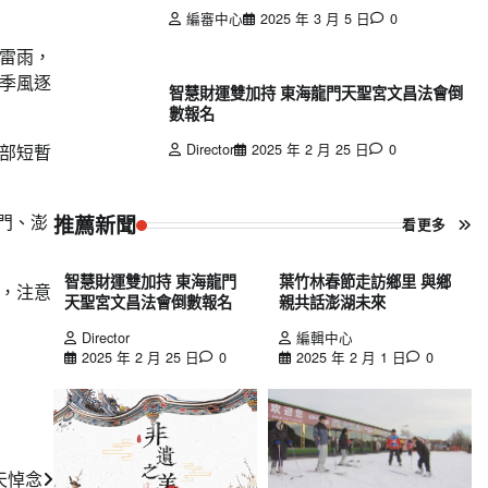
編審中心
2025 年 3 月 5 日
0
至雷雨，
季風逐
智慧財運雙加持 東海龍門天聖宮文昌法會倒
數報名
Director
2025 年 2 月 25 日
0
局部短暫
門、澎
推薦新聞
看更多
智慧財運雙加持 東海龍門
葉竹林春節走訪鄉里 與鄉
，注意
天聖宮文昌法會倒數報名
親共話澎湖未來
Director
編輯中心
2025 年 2 月 25 日
0
2025 年 2 月 1 日
0
天悼念