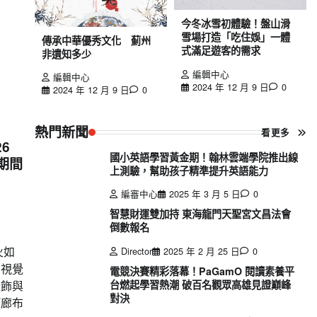
今冬冰雪初體驗！盤山滑
雪場打造「吃住娛」一體
傳承中華優秀文化 薊州
式滿足遊客的需求
非遺知多少
編輯中心
編輯中心
2024 年 12 月 9 日
0
2024 年 12 月 9 日
0
熱門新聞
看更多
6
國小英語學習黃金期！翰林雲端學院推出線
期間
上測驗，幫助孩子精準提升英語能力
編審中心
2025 年 3 月 5 日
0
智慧財運雙加持 東海龍門天聖宮文昌法會
倒數報名
的
火如
Director
2025 年 2 月 25 日
0
的視覺
電競決賽精彩落幕！PaGamO 閱讀素養平
台燃起學習熱潮 破百名觀眾高雄見證巔峰
燈飾與
對決
河廊布