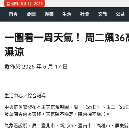
Skip
星期四, 6 8 月, 2026
to
首頁
要聞
娛樂
生活
社會
文教
公益
content
一圖看一周天氣！ 周二飆36
濕涼
發佈於
2025 年 5 月 17 日
生活中心／綜合報導
中央氣象署發布本周天氣預報圖，周一（21日）、周二（22
及華南雲雨區東移，天氣轉不穩定，降雨機率增加。
氣象署說明，周二臺北市、新北市、臺南市、高雄市、屏東縣