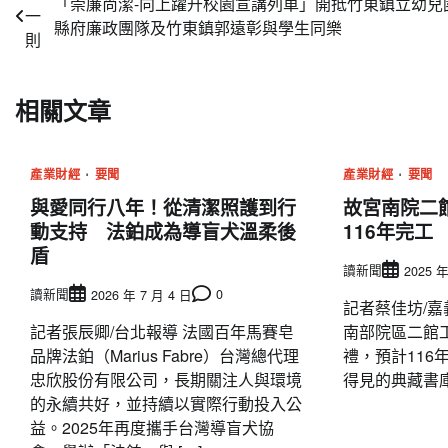
「崇廉尚潔-向上躍升校園宣講列車」開抵竹東鎮立幼兒
一
章
縣府廉政團隊及竹東鎮郭遠彰與學生同樂
則
導
覽
相關文章
產業財經
要聞
產業財經
要聞
與愛同行八年！從清潔照護到行
故宮南院二
動支持 法鉑成為導盲犬溫柔後
116年完工
盾
讀新聞
2025 年
讀新聞
0
2026 年 7 月 4 日
記者蔡佳坊/嘉
記者張辰卿/台北報導 法國百年馬賽皂
南部院區二館
品牌法鉑（Marius Fabre）台灣總代理
禮，預計116
忠欣股份有限公司，長期關注人與環境
得見的典藏書庫」
的永續共好，並持續以實際行動投入公
益。2025年再度攜手台灣導盲犬協