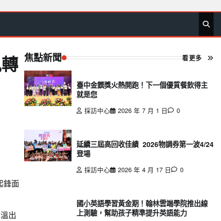
首
要
娛
生
社
文
公
運
旅
政
地
專
頁
聞
樂
活
會
教
益
動
遊
治
方
欄
焦點新聞
看更多
風轉
臺中金饌獎火熱開跑！下一個優質餐飲得主
就是您
採訪中心
2026 年 7 月 1 日
0
延續三屆高回收佳績 2026物調券第一波4/24
登場
採訪中心
2026 年 4 月 17 日
0
起鋒面
國小英語學習黃金期！翰林雲端學院推出線
上測驗，幫助孩子精準提升英語能力
高溫出