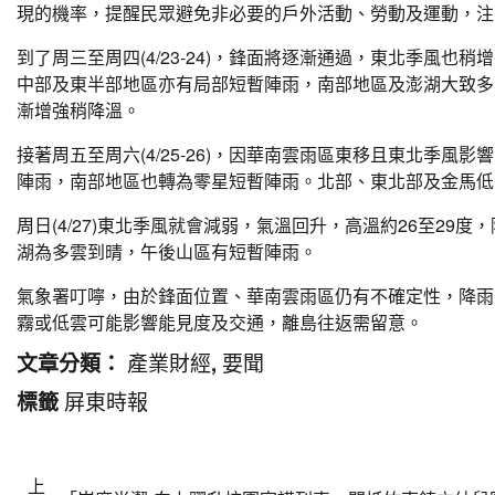
現的機率，提醒民眾避免非必要的戶外活動、勞動及運動，注
到了周三至周四(4/23-24)，鋒面將逐漸通過，東北季風
中部及東半部地區亦有局部短暫陣雨，南部地區及澎湖大致多
漸增強稍降溫。
接著周五至周六(4/25-26)，因華南雲雨區東移且東北季
陣雨，南部地區也轉為零星短暫陣雨。北部、東北部及金馬低溫約
周日(4/27)東北季風就會減弱，氣溫回升，高溫約26至2
湖為多雲到晴，午後山區有短暫陣雨。
氣象署叮嚀，由於鋒面位置、華南雲雨區仍有不確定性，降雨
霧或低雲可能影響能見度及交通，離島往返需留意。
產業財經
要聞
文章分類：
,
屏東時報
標籤
文
上