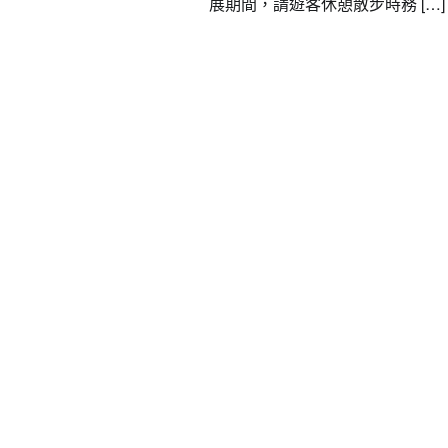
展期間，請遊客休憩散步時務 […]
要聞