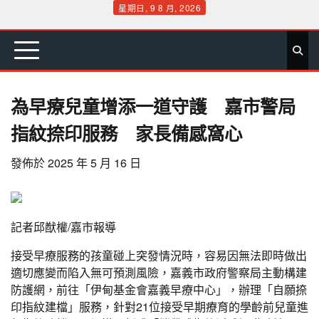
Skip
星期日, 9 8 月, 2026
to
首
要
娛
生
社
文
公
運
旅
政
地
專
content
頁
聞
樂
活
會
教
益
動
遊
治
方
欄
為早療兒童增添一道守護 嘉市警局
指紋捺印服務 家長備感窩心
發佈於
2025 年 5 月 16 日
記者邱猷權/嘉市報導
接受早療服務的孩童碰上突發情況時，容易因無法即時做出
適切應變而陷入無可預測風險，嘉義市政府警察局主動構建
防護網，前往「伊甸基金會嘉義早療中心」，辦理「自願捺
印指紋建檔」服務，針對21位接受早期療育的學齡前兒童進