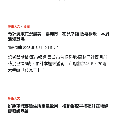
藝術人文
要聞
預計週末花況最美 嘉義市「花見幸福‧抵嘉桐聚」本周
浪漫登場
讀新聞
2025 年 5 月 19 日
0
記者邱猷權/嘉市報導 嘉義市賞桐勝地-圓林仔社區目前
花況已達6成，預計本週末滿開。市府將於4/19、20兩
天舉辦「花見幸 […]
藝術人文
屏縣車城鄉衛生所重建啟用 推動醫療平權提升在地健
康照護品質