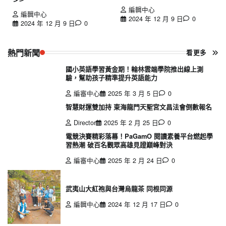
編輯中心
編輯中心
2024 年 12 月 9 日
0
2024 年 12 月 9 日
0
熱門新聞
看更多
國小英語學習黃金期！翰林雲端學院推出線上測
驗，幫助孩子精準提升英語能力
編審中心
2025 年 3 月 5 日
0
智慧財運雙加持 東海龍門天聖宮文昌法會倒數報名
Director
2025 年 2 月 25 日
0
電競決賽精彩落幕！PaGamO 閱讀素養平台燃起學
習熱潮 破百名觀眾高雄見證巔峰對決
編審中心
2025 年 2 月 24 日
0
武夷山大紅袍與台灣烏龍茶 同根同源
編輯中心
2024 年 12 月 17 日
0