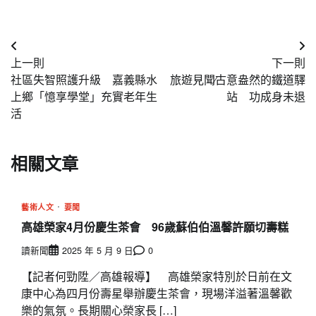
文
上一則
下一則
章
社區失智照護升級 嘉義縣水
旅遊見聞∕古意盎然的鐵道驛
導
上鄉「憶享學堂」充實老年生
站 功成身未退
活
覽
相關文章
藝術人文
要聞
高雄榮家4月份慶生茶會 96歲蘇伯伯溫馨許願切壽糕
讀新聞
2025 年 5 月 9 日
0
【記者何勁陞／高雄報導】 高雄榮家特別於日前在文
康中心為四月份壽星舉辦慶生茶會，現場洋溢著溫馨歡
樂的氣氛。長期關心榮家長 […]