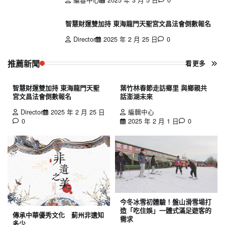
智慧財運雙加持 東海龍門天聖宮文昌法會倒數報名
Director
2025 年 2 月 25 日
0
推薦新聞
看更多
智慧財運雙加持 東海龍門天聖
葉竹林春節走訪鄉里 與鄉親共
宮文昌法會倒數報名
話澎湖未來
Director
2025 年 2 月 25 日
編輯中心
0
2025 年 2 月 1 日
0
今冬冰雪初體驗！盤山滑雪場打
造「吃住娛」一體式滿足遊客的
傳承中華優秀文化 薊州非遺知
需求
多少