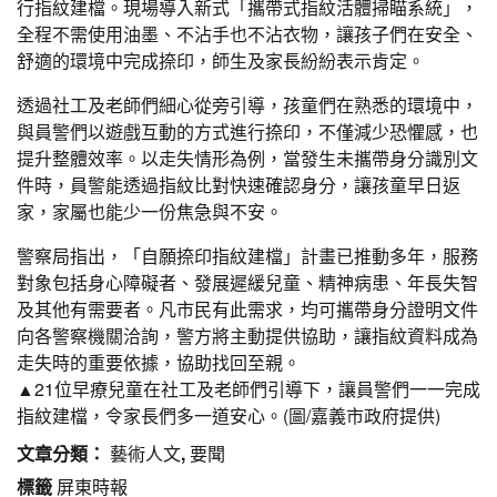
行指紋建檔。現場導入新式「攜帶式指紋活體掃瞄系統」，
全程不需使用油墨、不沾手也不沾衣物，讓孩子們在安全、
舒適的環境中完成捺印，師生及家長紛紛表示肯定。
透過社工及老師們細心從旁引導，孩童們在熟悉的環境中，
與員警們以遊戲互動的方式進行捺印，不僅減少恐懼感，也
提升整體效率。以走失情形為例，當發生未攜帶身分識別文
件時，員警能透過指紋比對快速確認身分，讓孩童早日返
家，家屬也能少一份焦急與不安。
警察局指出，「自願捺印指紋建檔」計畫已推動多年，服務
對象包括身心障礙者、發展遲緩兒童、精神病患、年長失智
及其他有需要者。凡市民有此需求，均可攜帶身分證明文件
向各警察機關洽詢，警方將主動提供協助，讓指紋資料成為
走失時的重要依據，協助找回至親。
▲21位早療兒童在社工及老師們引導下，讓員警們一一完成
指紋建檔，令家長們多一道安心。(圖/嘉義市政府提供)
文章分類：
藝術人文
,
要聞
標籤
屏東時報