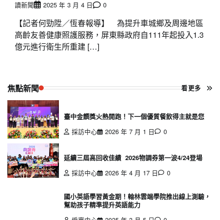
讀新聞
2025 年 3 月 4 日
0
【記者何勁陞／恆春報導】 為提升車城鄉及周邊地區
高齡友善健康照護服務，屏東縣政府自111年起投入1.3
億元進行衛生所重建 […]
焦點新聞
看更多
臺中金饌獎火熱開跑！下一個優質餐飲得主就是您
採訪中心
2026 年 7 月 1 日
0
延續三屆高回收佳績 2026物調券第一波4/24登場
採訪中心
2026 年 4 月 17 日
0
國小英語學習黃金期！翰林雲端學院推出線上測驗，
幫助孩子精準提升英語能力
編審中心
2025 年 3 月 5 日
0