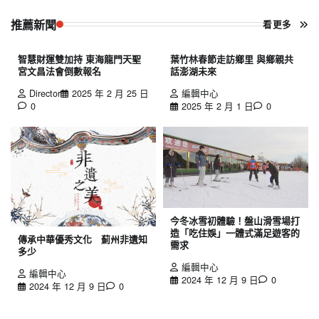
推薦新聞
看更多
智慧財運雙加持 東海龍門天聖
葉竹林春節走訪鄉里 與鄉親共
宮文昌法會倒數報名
話澎湖未來
Director
2025 年 2 月 25 日
編輯中心
0
2025 年 2 月 1 日
0
今冬冰雪初體驗！盤山滑雪場打
造「吃住娛」一體式滿足遊客的
傳承中華優秀文化 薊州非遺知
需求
多少
編輯中心
編輯中心
2024 年 12 月 9 日
0
2024 年 12 月 9 日
0