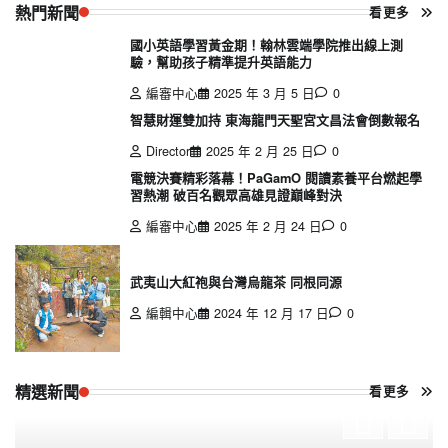
熱門新聞
看更多
國小英語學習黃金期！翰林雲端學院推出線上測
驗，幫助孩子精準提升英語能力
編審中心
2025 年 3 月 5 日
0
智慧財運雙加持 東海龍門天聖宮文昌法會倒數報名
Director
2025 年 2 月 25 日
0
電競決賽精彩落幕！PaGamO 閱讀素養平台燃起學
習熱潮 破百名觀眾高雄見證巔峰對決
編審中心
2025 年 2 月 24 日
0
武夷山大紅袍與台灣烏龍茶 同根同源
編輯中心
2024 年 12 月 17 日
0
精選新聞
看更多