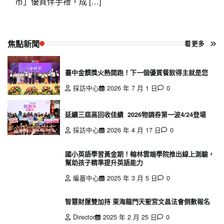
市」優質伴手禮，成 […]
焦點新聞
看更多
臺中金饌獎火熱開跑！下一個優質餐飲得主就是您
採訪中心
2026 年 7 月 1 日
0
延續三屆高回收佳績 2026物調券第一波4/24登場
採訪中心
2026 年 4 月 17 日
0
國小英語學習黃金期！翰林雲端學院推出線上測驗，
幫助孩子精準提升英語能力
編審中心
2025 年 3 月 5 日
0
智慧財運雙加持 東海龍門天聖宮文昌法會倒數報名
Director
2025 年 2 月 25 日
0