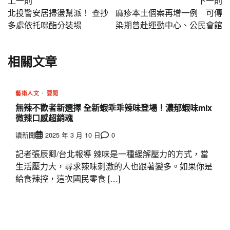
上一則
下一則
章
北投警安居掃盪幫派！ 查抄
麻疹本土個案再增一例 可傳
導
多處依托咪酯分裝場
染期曾赴運動中心、公民會館
覽
相關文章
藝術人文
要聞
無辣不歡者新選擇 全新蝦乖乖辣味登場！濃郁蝦味mix
微辣口感超銷魂
讀新聞
2025 年 3 月 10 日
0
記者張辰卿/台北報導 辣味是一種緩解壓力的方式，當
生活壓力大，尋求辣味刺激的人也跟著變多。如果你是
給食辣控，這次國民零食 […]