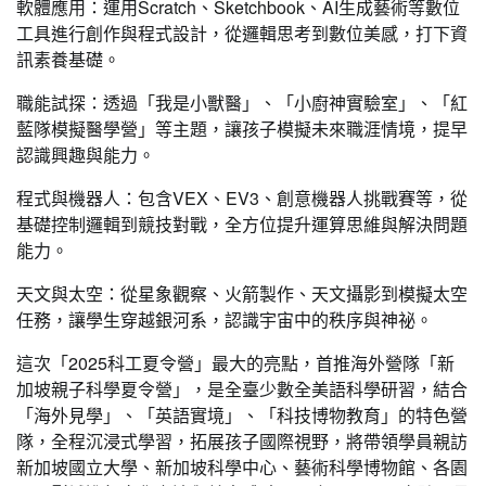
軟體應用：運用Scratch、Sketchbook、AI生成藝術等數位
工具進行創作與程式設計，從邏輯思考到數位美感，打下資
訊素養基礎。
職能試探：透過「我是小獸醫」、「小廚神實驗室」、「紅
藍隊模擬醫學營」等主題，讓孩子模擬未來職涯情境，提早
認識興趣與能力。
程式與機器人：包含VEX、EV3、創意機器人挑戰賽等，從
基礎控制邏輯到競技對戰，全方位提升運算思維與解決問題
能力。
天文與太空：從星象觀察、火箭製作、天文攝影到模擬太空
任務，讓學生穿越銀河系，認識宇宙中的秩序與神祕。
這次「2025科工夏令營」最大的亮點，首推海外營隊「新
加坡親子科學夏令營」，是全臺少數全美語科學研習，結合
「海外見學」、「英語實境」、「科技博物教育」的特色營
隊，全程沉浸式學習，拓展孩子國際視野，將帶領學員親訪
新加坡國立大學、新加坡科學中心、藝術科學博物館、各園