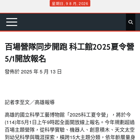
Skip
星期日, 9 8 月, 2026
to
首
要
娛
生
社
文
公
運
旅
政
地
專
content
頁
聞
樂
活
會
教
益
動
遊
治
方
欄
百場營隊同步開跑 科工館2025夏令營
5/1開放報名
發佈於
2025 年 5 月 13 日
記者李至文／高雄報導
高雄的國立科學工藝博物館「2025科工夏令營」，將於今
(114)年5月1日上午9時起全面開放線上報名。今年規劃超過
百場主題營隊，從科學實驗、機器人、創意積木、天文太空
到幼兒科學與職涯探索，橫跨15大主題分類，依年齡層量身