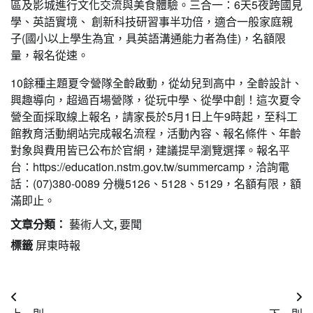
區及影城進行文化交流與美食體驗。三合一：6天5夜跨國見
學、英語實境、 創新科技研習事半功倍，適合一般家庭親
子(國小以上學生為宜，具英語溝通能力者為佳)，名額限
量，報名從速。
10餘種主題夏令營隊全齡啟動，從幼兒到高中，全齡設計、
興趣導向，超過百場營隊，從玩中學、從學中創！這次夏令
營全面採取線上報名，請家長於5月1日上午9時起，至科工
館教育活動網站完成報名流程，活動內容、報名條件、年齡
對象與費用皆已公布於官網，建議提早瀏覽選擇。報名平
台：https://education.nstm.gov.tw/summercamp，洽詢電
話：(07)380-0089 分機5126、5128、5129，名額有限，額
滿即止。
文章分類：
藝術人文
,
要聞
標籤
屏東時報
文