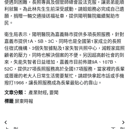
使遇到困難，長照專員及個管師總會設法克服，讓弟弟能順
利就醫。為此林先生生前深受感動，請姐姐務必完成自己遺
願，捐贈一輛交通接送福祉車，提供陽明醫院繼續幫助市
民。
衛生局表示，陽明醫院為嘉義縣市提供多項長照服務，針對
嘉義市提供1A、5B、3C、同時也是全國第1家成立的長照
住宿式機構、3個失智據點及1家失智共照中心，減輕家庭照
顧者的壓力，同時也解決個案的不便。另因超高齡社會的到
來，失能失智者日益增加，嘉義市目前佈建9A、107B、
52C，提供27項長照服務高於全國17項服務，當家裡的長輩
或厝邊的老大人日常生活需要幫忙，請趕快拿起市話或手機
撥打1966，讓長照服務成為長輩最貼心的靠山。
文章分類：
產業財經
,
要聞
標籤
屏東時報
文