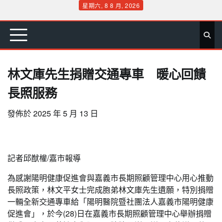
Skip
星期六, 8 8 月, 2026
to
首
要
娛
生
社
文
公
運
旅
政
地
專
content
頁
聞
樂
活
會
教
益
動
遊
治
方
欄
林文庫先生捐贈交通專車 暖心回饋
長照服務
發佈於
2025 年 5 月 13 日
記者邱猷權/嘉市報導
為感謝陽明健康促進會與嘉義市長期照顧管理中心用心推動
長照政策，林文平女士完成胞弟林文庫先生遺願，特別捐贈
一輛全新交通專車給「陽明醫院暨社團法人嘉義市陽明健康
促進會」，於今(28)日在嘉義市長期照顧管理中心舉辦捐贈