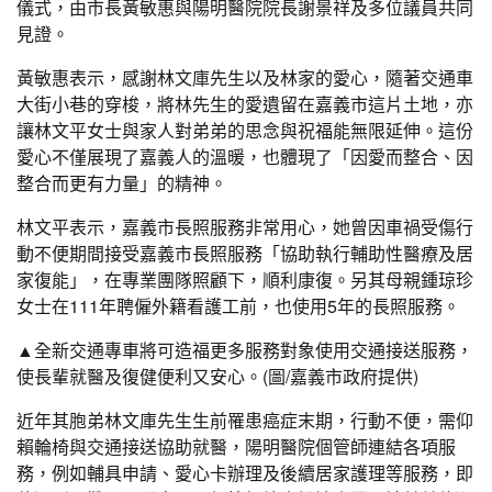
儀式，由市長黃敏惠與陽明醫院院長謝景祥及多位議員共同
見證。
黃敏惠表示，感謝林文庫先生以及林家的愛心，隨著交通車
大街小巷的穿梭，將林先生的愛遺留在嘉義市這片土地，亦
讓林文平女士與家人對弟弟的思念與祝福能無限延伸。這份
愛心不僅展現了嘉義人的溫暖，也體現了「因愛而整合、因
整合而更有力量」的精神。
林文平表示，嘉義市長照服務非常用心，她曾因車禍受傷行
動不便期間接受嘉義市長照服務「協助執行輔助性醫療及居
家復能」，在專業團隊照顧下，順利康復。另其母親鍾琼珍
女士在111年聘僱外籍看護工前，也使用5年的長照服務。
▲全新交通專車將可造福更多服務對象使用交通接送服務，
使長輩就醫及復健便利又安心。(圖/嘉義市政府提供)
近年其胞弟林文庫先生生前罹患癌症末期，行動不便，需仰
賴輪椅與交通接送協助就醫，陽明醫院個管師連結各項服
務，例如輔具申請、愛心卡辦理及後續居家護理等服務，即