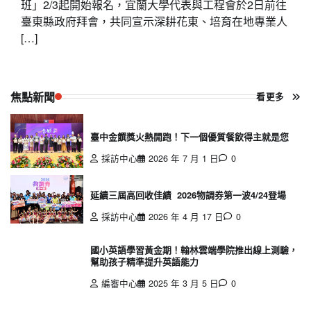
班」2/3起開始報名，宜蘭大學代表與工程會於2日前往
臺東縣政府拜會，共同宣示深耕花東、培育在地專業人
[…]
焦點新聞
看更多
臺中金饌獎火熱開跑！下一個優質餐飲得主就是您
採訪中心
2026 年 7 月 1 日
0
延續三屆高回收佳績 2026物調券第一波4/24登場
採訪中心
2026 年 4 月 17 日
0
國小英語學習黃金期！翰林雲端學院推出線上測驗，
幫助孩子精準提升英語能力
編審中心
2025 年 3 月 5 日
0