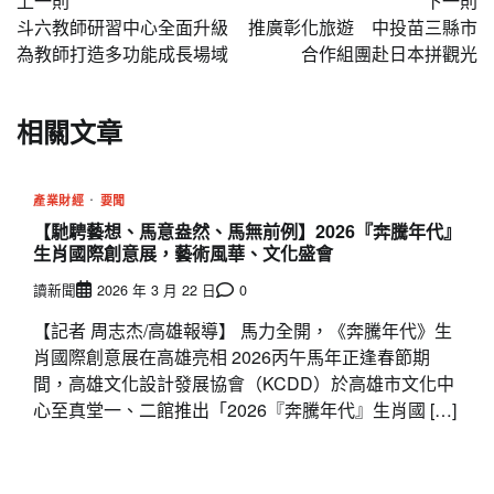
上一則
下一則
章
斗六教師研習中心全面升級
推廣彰化旅遊 中投苗三縣市
導
為教師打造多功能成長場域
合作組團赴日本拼觀光
覽
相關文章
產業財經
要聞
【馳騁藝想、馬意盎然、馬無前例】2026『奔騰年代』
生肖國際創意展，藝術風華、文化盛會
讀新聞
2026 年 3 月 22 日
0
【記者 周志杰/高雄報導】 馬力全開，《奔騰年代》生
肖國際創意展在高雄亮相 2026丙午馬年正逢春節期
間，高雄文化設計發展協會（KCDD）於高雄市文化中
心至真堂一、二館推出「2026『奔騰年代』生肖國 […]