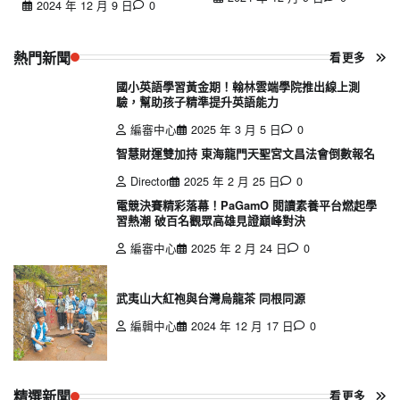
2024 年 12 月 9 日
0
熱門新聞
看更多
國小英語學習黃金期！翰林雲端學院推出線上測
驗，幫助孩子精準提升英語能力
編審中心
2025 年 3 月 5 日
0
智慧財運雙加持 東海龍門天聖宮文昌法會倒數報名
Director
2025 年 2 月 25 日
0
電競決賽精彩落幕！PaGamO 閱讀素養平台燃起學
習熱潮 破百名觀眾高雄見證巔峰對決
編審中心
2025 年 2 月 24 日
0
武夷山大紅袍與台灣烏龍茶 同根同源
編輯中心
2024 年 12 月 17 日
0
精選新聞
看更多