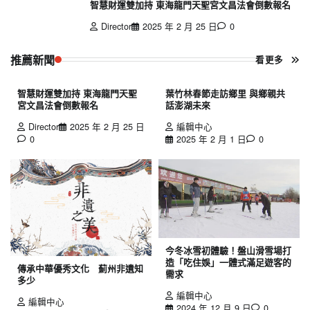
智慧財運雙加持 東海龍門天聖宮文昌法會倒數報名
Director
2025 年 2 月 25 日
0
推薦新聞
看更多
智慧財運雙加持 東海龍門天聖
葉竹林春節走訪鄉里 與鄉親共
宮文昌法會倒數報名
話澎湖未來
Director
2025 年 2 月 25 日
編輯中心
0
2025 年 2 月 1 日
0
今冬冰雪初體驗！盤山滑雪場打
造「吃住娛」一體式滿足遊客的
傳承中華優秀文化 薊州非遺知
需求
多少
編輯中心
編輯中心
2024 年 12 月 9 日
0