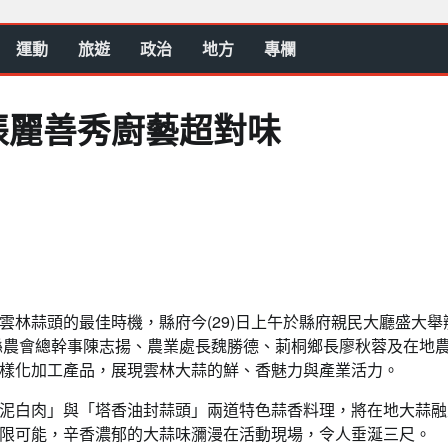
運動
旅遊
政治
地方
專欄
張麗善秀廚藝超對味
林蒜頭的最佳時機，縣府今(29)日上午於縣府親民大廳盛大舉
縣農會總幹事陳志揚、農業處長魏勝德、莿桐鄉長廖秋蓉及在地
樣化加工產品，展現雲林大蒜的鮮、香魅力與產業活力。
泥白肉」與「塔香油封蒜頭」兩道特色蒜香料理，將在地大蒜融
限可能，辛香濃郁的大蒜味瀰漫在活動現場，令人垂涎三尺。