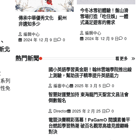
今冬冰雪初體驗！盤山滑
雪場打造「吃住娛」一體
傳承中華優秀文化 薊州
式滿足遊客的需求
非遺知多少
編輯中心
編輯中心
2024 年 12 月 9 日
0
2024 年 12 月 9 日
0
、
新北
熱門新聞
看更多
國小英語學習黃金期！翰林雲端學院推出線
女
上測驗，幫助孩子精準提升英語能力
惠系列
編審中心
2025 年 3 月 5 日
0
女性免
智慧財運雙加持 東海龍門天聖宮文昌法會
倒數報名
Director
2025 年 2 月 25 日
0
電競決賽精彩落幕！PaGamO 閱讀素養平
台燃起學習熱潮 破百名觀眾高雄見證巔峰
對決