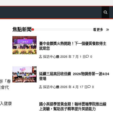
首
要
娛
生
社
文
公
運
旅
政
地
專
頁
聞
樂
活
會
教
益
動
遊
治
方
欄
焦點新聞
看更多
臺中金饌獎火熱開跑！下一個優質餐飲得主
就是您
採訪中心
2026 年 7 月 1 日
0
延續三屆高回收佳績 2026物調券第一波4/24
登場
辦「春
農會代
採訪中心
2026 年 4 月 17 日
0
入健康
國小英語學習黃金期！翰林雲端學院推出線
上測驗，幫助孩子精準提升英語能力