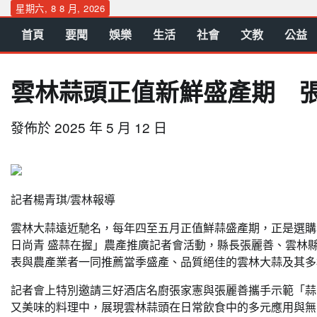
Skip
星期六, 8 8 月, 2026
to
首頁
要聞
娛樂
生活
社會
文教
公益
content
雲林蒜頭正值新鮮盛產期 
發佈於
2025 年 5 月 12 日
記者楊青琪/雲林報導
雲林大蒜遠近馳名，每年四至五月正值鮮蒜盛產期，正是選購雲
日尚青 盛蒜在握」農產推廣記者會活動，縣長張麗善、雲林
表與農產業者一同推薦當季盛產、品質絕佳的雲林大蒜及其多
記者會上特別邀請三好酒店名廚張家憲與張麗善攜手示範「蒜
又美味的料理中，展現雲林蒜頭在日常飲食中的多元應用與無