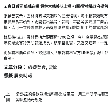
▲春日尚青 盛蒜在握 雲林大蒜美味上場。(圖/雲林縣政府提供
張麗善表示，雲林擁有得天獨厚的農業環境，每十顆蒜頭就有
推廣鮮食蒜頭外，更開發出黑蒜、蒜精、蒜醬等多元加工產品
擇，皆可一次體驗雲林大蒜從原味鮮食到創新加工的豐富風貌
魏勝德指出，雲林種植蒜頭面積4700公頃，今年產量豐盛超過
年初幾波寒冷有助蒜頭成長，碩果且扎實，又香又嗆辣，十足
更多雲林農產資訊，歡迎加入「揪愛雲林官方LINE@」線上諮
資訊。
旅遊美食
要聞
文章分類：
,
屏東時報
標籤
文
上一
影音/達德餐飲暨烘焙科畢業成果展 用三年所學技藝
則
美味煮給母親吃
章