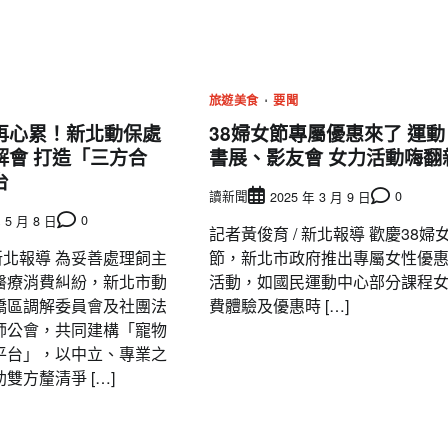
旅遊美食
要聞
再心累！新北動保處
38婦女節專屬優惠來了 運動
解會 打造「三方合
書展、影友會 女力活動嗨翻
台
讀新聞
0
2025 年 3 月 9 日
0
 5 月 8 日
記者黃俊育 / 新北報導 歡慶38婦
 新北報導 為妥善處理飼主
節，新北市政府推出專屬女性優
醫療消費糾紛，新北市動
活動，如國民運動中心部分課程
橋區調解委員會及社團法
費體驗及優惠時 […]
師公會，共同建構「寵物
平台」，以中立、專業之
雙方釐清爭 […]