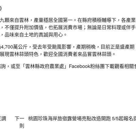
)
九顆來自雲林，產量穩居全國第一。在縣府積極輔導下，各產業
，不僅提升附加價值，也拓展消費市場；無論是日常料理或伴手
，品味來自土地的真誠與用心。
4,700萬公斤，受去年受颱風影響，產期稍晚，目前正是盛產期
展現雲林蒜頭特色，歡迎全國消費者來品嘗雲林蒜頭。
詢，或至「雲林縣政府農業處」Facebook粉絲團下載觀看相關
烹調
下一
桃園珍珠海岸旅宿露營場亮點改造開跑 5/5起報名
則