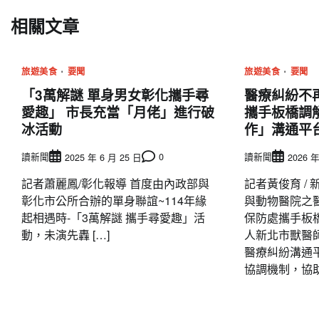
導
相關文章
覽
旅遊美食
要聞
旅遊美食
要聞
「3萬解謎 單身男女彰化攜手尋
醫療糾紛不
愛趣」 市長充當「月佬」進行破
攜手板橋調
冰活動
作」溝通平
讀新聞
0
讀新聞
2025 年 6 月 25 日
2026 年
記者蕭麗鳳/彰化報導 首度由內政部與
記者黃俊育 /
彰化市公所合辦的單身聯誼~114年緣
與動物醫院之
起相遇時-「3萬解謎 攜手尋愛趣」活
保防處攜手板
動，未演先轟 […]
人新北市獸醫
醫療糾紛溝通
協調機制，協助