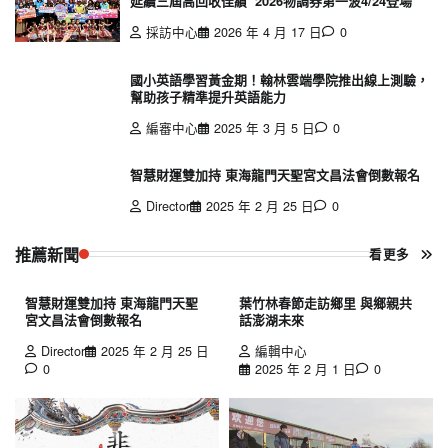
延續三屆高回收佳績 2026物調券第一波4/24登場
採訪中心
2026 年 4 月 17 日
0
國小英語學習黃金期！翰林雲端學院推出線上測驗，
幫助孩子精準提升英語能力
編審中心
2025 年 3 月 5 日
0
智慧財運雙加持 東海龍門天聖宮文昌法會倒數報名
Director
2025 年 2 月 25 日
0
推薦新聞
看更多
智慧財運雙加持 東海龍門天聖
葉竹林春節走訪鄉里 與鄉親共
宮文昌法會倒數報名
話澎湖未來
Director
2025 年 2 月 25 日
編輯中心
0
2025 年 2 月 1 日
0