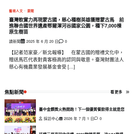
藝術人文
要聞
臺灣軟實力再現蒙古國，慈心種樹英雄獲贈蒙古馬 前
進聯合國世界遺產鄂爾渾河谷國家公園，種下7,000棵
原生樹苗
讀新聞
2025 年 6 月 20 日
0
【記者范家豪／新北報導】 在蒙古國的贈禮文化中，
贈送馬匹代表對貴客極高的認同與敬意。臺灣財團法人
慈心有機農業發展基金會受 […]
焦點新聞
看更多
臺中金饌獎火熱開跑！下一個優質餐飲得主就是您
採訪中心
2026 年 7 月 1 日
0