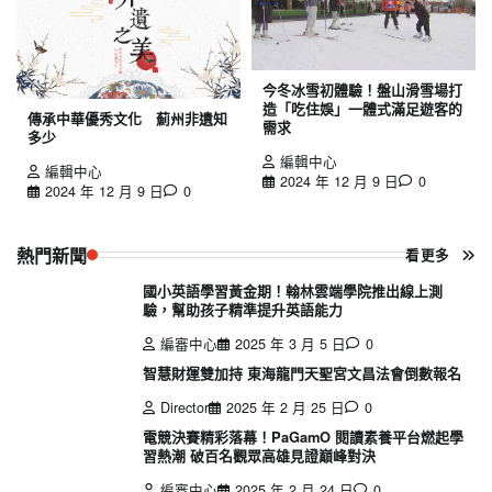
今冬冰雪初體驗！盤山滑雪場打
造「吃住娛」一體式滿足遊客的
傳承中華優秀文化 薊州非遺知
需求
多少
編輯中心
編輯中心
2024 年 12 月 9 日
0
2024 年 12 月 9 日
0
熱門新聞
看更多
國小英語學習黃金期！翰林雲端學院推出線上測
驗，幫助孩子精準提升英語能力
編審中心
2025 年 3 月 5 日
0
智慧財運雙加持 東海龍門天聖宮文昌法會倒數報名
Director
2025 年 2 月 25 日
0
電競決賽精彩落幕！PaGamO 閱讀素養平台燃起學
習熱潮 破百名觀眾高雄見證巔峰對決
編審中心
2025 年 2 月 24 日
0