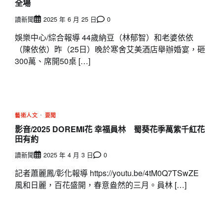
全場
讀新聞
2025 年 6 月 25 日
0
娛樂中心/綜合報導 44歲納豆（林郁智）和老婆依依
（陳依依）昨（25日）晚於寒舍艾美酒店舉辦婚宴，砸
300萬、席開50桌 […]
藝術人文
要聞
影音/2025 DOREMI花 幸福員林 蜀葵花季萬紫千紅花
田有約
讀新聞
2025 年 4 月 3 日
0
記者蕭麗鳳/彰化報導 https://youtu.be/4tM0Q7TSwZE
風和日麗，百花盛開，春意盎然的三月。員林 […]