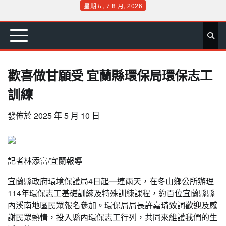
Skip
星期五, 7 8 月, 2026
to
首
要
娛
生
社
文
公
運
旅
政
地
專
content
頁
聞
樂
活
會
教
益
動
遊
治
方
欄
歡喜做甘願受 宜蘭縣環保局環保志工
訓練
發佈於
2025 年 5 月 10 日
記者林添富/宜蘭報導
宜蘭縣政府環境保護局4日起一連兩天，在冬山鄉公所辦理
114年環保志工基礎訓練及特殊訓練課程，約百位宜蘭縣縣
內溪南地區民眾報名參加。環保局局長許嘉琦致詞歡迎及感
謝民眾熱情，投入縣內環保志工行列，共同來維護我們的生