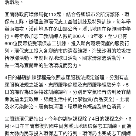
活環境。
宜蘭縣政府環保局從112起，結合各鄉鎮市公所清潔隊、環
保志工隊，辦理全縣環保志工基礎訓練及特殊訓練，每年舉
辦兩場次，溪南地區在冬山鄉公所，溪北地區在復興國中舉
行。每年參加志工教訓練人數約200人，3年來，至少已有
600位民眾接受環保志工訓練，投入縣內環境保護的服務行
列，環保志工投入各鄉鎮市的清潔維護、海邊沙灘的垃圾撿
拾淨灘活動、年度世界地球日活動、國家清潔週活動等，一
點一滴為宜蘭縣的生活環境而努力。
4日的基礎訓練課程是依照志願服務法規定辦理，分別有志
願服務法規之認識、志願服務倫理及志願服務經驗分享。5
日的課程為環保特殊訓練課程，分別是空氣噪音防制及宜蘭
縣當前重要政策、認識生活中的化學物質(食品安全)、土壤
及水污染防治、廢棄物清理、環境教育概論及綠色消費。
宜蘭縣環保局指出，今年的訓練課程除了4日的課程之外，6
月14日在宜蘭市復興國中尚有溪北地區環保志工訓練。而為
擴大縣內民眾投入環保志工的行列，環保局也完成志工訓練