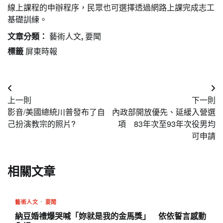
線上課程的申辦程序，民眾也可選擇透過網路上課完成志工
基礎訓練。
文章分類：
藝術人文
,
要聞
標籤
屏東時報
文
上一則
下一則
章
影音/美國總統川普發布了自
內政部開放優先、延緩入營選
導
己扮演教宗的照片?
項 83年次至93年次役男均
可申請
覽
相關文章
藝術人文
要聞
納豆婚禮爆哭喊「妳就是我的金馬獎」 依依誓言感動