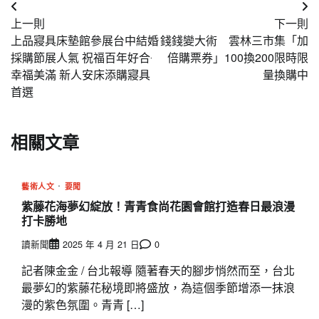
文
上一則
下一則
章
上品寢具床墊館參展台中結婚
錢錢變大術 雲林三市集「加
導
採購節展人氣 祝福百年好合‧
倍購票券」100換200限時限
幸福美滿 新人安床添購寢具
量換購中
覽
首選
相關文章
藝術人文
要聞
紫藤花海夢幻綻放！青青食尚花園會館打造春日最浪漫
打卡勝地
讀新聞
2025 年 4 月 21 日
0
記者陳金金 / 台北報導 隨著春天的腳步悄然而至，台北
最夢幻的紫藤花秘境即將盛放，為這個季節增添一抹浪
漫的紫色氛圍。青青 […]