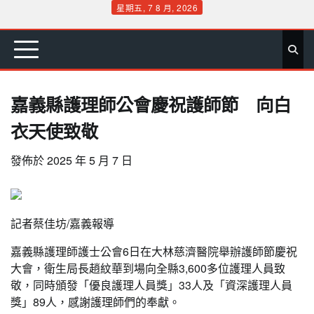
Skip
星期五, 7 8 月, 2026
to
首
要
娛
生
社
文
公
運
旅
政
地
專
content
頁
聞
樂
活
會
教
益
動
遊
治
方
欄
嘉義縣護理師公會慶祝護師節 向白
衣天使致敬
發佈於
2025 年 5 月 7 日
記者蔡佳坊/嘉義報導
嘉義縣護理師護士公會6日在大林慈濟醫院舉辦護師節慶祝
大會，衛生局長趙紋華到場向全縣3,600多位護理人員致
敬，同時頒發「優良護理人員獎」33人及「資深護理人員
獎」89人，感謝護理師們的奉獻。