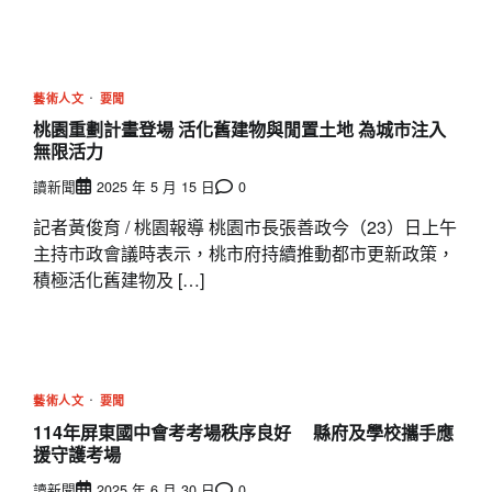
藝術人文
要聞
桃園重劃計畫登場 活化舊建物與閒置土地 為城市注入
無限活力
讀新聞
2025 年 5 月 15 日
0
記者黃俊育 / 桃園報導 桃園市長張善政今（23）日上午
主持市政會議時表示，桃市府持續推動都市更新政策，
積極活化舊建物及 […]
藝術人文
要聞
114年屏東國中會考考場秩序良好 縣府及學校攜手應
援守護考場
讀新聞
2025 年 6 月 30 日
0