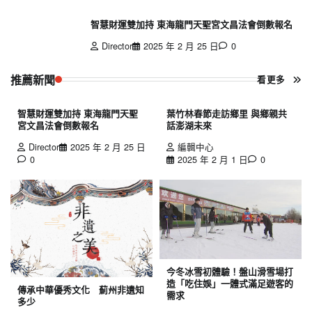
智慧財運雙加持 東海龍門天聖宮文昌法會倒數報名
Director
2025 年 2 月 25 日
0
推薦新聞
看更多
智慧財運雙加持 東海龍門天聖
葉竹林春節走訪鄉里 與鄉親共
宮文昌法會倒數報名
話澎湖未來
Director
2025 年 2 月 25 日
編輯中心
0
2025 年 2 月 1 日
0
今冬冰雪初體驗！盤山滑雪場打
造「吃住娛」一體式滿足遊客的
傳承中華優秀文化 薊州非遺知
需求
多少