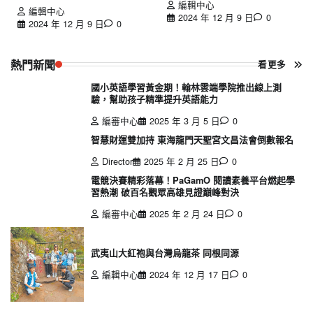
編輯中心
編輯中心
2024 年 12 月 9 日
0
2024 年 12 月 9 日
0
熱門新聞
看更多
國小英語學習黃金期！翰林雲端學院推出線上測
驗，幫助孩子精準提升英語能力
編審中心
2025 年 3 月 5 日
0
智慧財運雙加持 東海龍門天聖宮文昌法會倒數報名
Director
2025 年 2 月 25 日
0
電競決賽精彩落幕！PaGamO 閱讀素養平台燃起學
習熱潮 破百名觀眾高雄見證巔峰對決
編審中心
2025 年 2 月 24 日
0
武夷山大紅袍與台灣烏龍茶 同根同源
編輯中心
2024 年 12 月 17 日
0