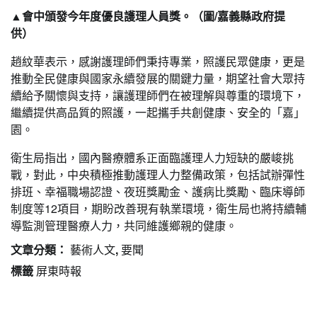
▲會中頒發今年度優良護理人員獎。（圖/嘉義縣政府提
供）
趙紋華表示，感謝護理師們秉持專業，照護民眾健康，更是
推動全民健康與國家永續發展的關鍵力量，期望社會大眾持
續給予關懷與支持，讓護理師們在被理解與尊重的環境下，
繼續提供高品質的照護，一起攜手共創健康、安全的「嘉」
園。
衛生局指出，國內醫療體系正面臨護理人力短缺的嚴峻挑
戰，對此，中央積極推動護理人力整備政策，包括試辦彈性
排班、幸福職場認證、夜班獎勵金、護病比獎勵、臨床導師
制度等12項目，期盼改善現有執業環境，衛生局也將持續輔
導監測管理醫療人力，共同維護鄉親的健康。
文章分類：
藝術人文
,
要聞
標籤
屏東時報