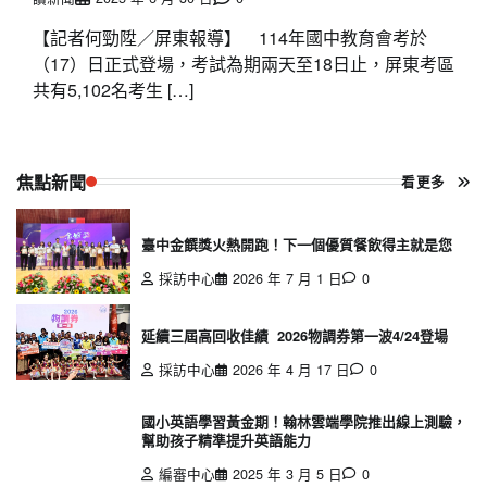
【記者何勁陞／屏東報導】 114年國中教育會考於
（17）日正式登場，考試為期兩天至18日止，屏東考區
共有5,102名考生 […]
焦點新聞
看更多
臺中金饌獎火熱開跑！下一個優質餐飲得主就是您
採訪中心
2026 年 7 月 1 日
0
延續三屆高回收佳績 2026物調券第一波4/24登場
採訪中心
2026 年 4 月 17 日
0
國小英語學習黃金期！翰林雲端學院推出線上測驗，
幫助孩子精準提升英語能力
編審中心
2025 年 3 月 5 日
0